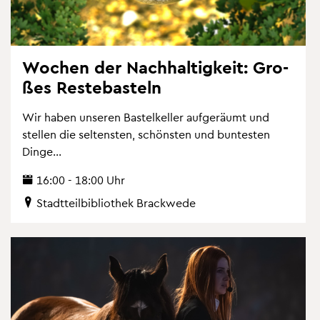
Wo­chen der Nach­hal­tig­keit: Gro­
ßes Res­te­bas­teln
Wir haben un­se­ren Bas­tel­kel­ler auf­ge­räumt und
stel­len die sel­tens­ten, schöns­ten und bun­tes­ten
Dinge...
16:00 - 18:00 Uhr
Stadt­teil­bi­blio­thek Brack­we­de