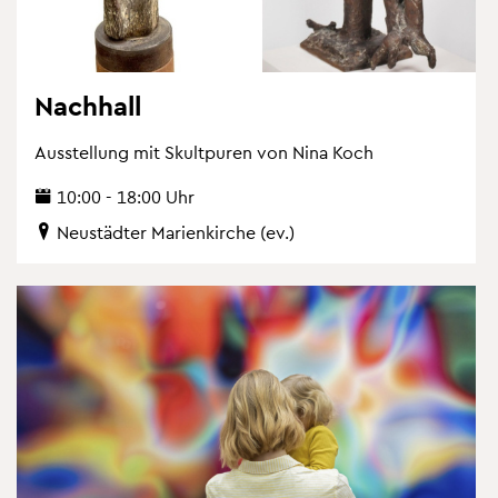
Nach­hall
Aus­stel­lung mit Skultpu­ren von Nina Koch
10:00 - 18:00 Uhr
Neu­städ­ter Ma­ri­en­kir­che (ev.)