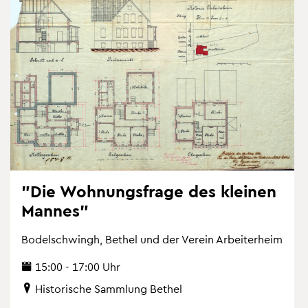
"Die Woh­nungs­fra­ge des klei­nen
Man­nes"
Bo­del­schwingh, Be­thel und der Ver­ein Ar­bei­ter­heim
15:00 - 17:00 Uhr
His­to­ri­sche Samm­lung Be­thel