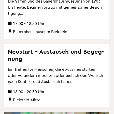
Die Samm­lung des Bau­ern­haus­mu­se­ums von 1903
bis heute. Bea­mer­vor­trag mit ge­mein­sa­mer Be­sich­
ti­gung...
17:00 - 18:30 Uhr
Bau­ern­haus­mu­se­um Bie­le­feld
Neu­start – Aus­tausch und Be­geg­
nung
Ein Tref­fen für Men­schen, die etwas neu star­ten
oder ver­än­dern möch­ten oder ein­fach den Wunsch
nach Kon­takt und Aus­tausch haben.
18:00 - 20:30 Uhr
Bie­le­feld-Mitte