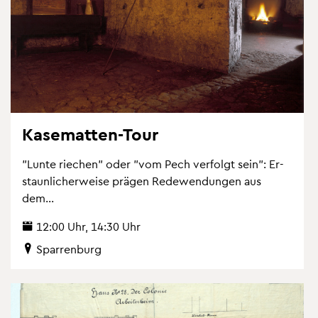
Ka­se­mat­ten-Tour
"Lunte rie­chen" oder "vom Pech ver­folgt sein": Er­
staun­li­cher­wei­se prä­gen Re­de­wen­dun­gen aus
dem...
12:00 Uhr, 14:30 Uhr
Spar­ren­burg