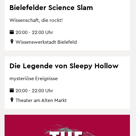
Bie­le­fel­der Sci­ence Slam
Wis­sen­schaft, die rockt!
20:00 - 22:00 Uhr
Wis­sens­werk­stadt Bie­le­feld
Die Le­gen­de von Slee­py Hol­low
mys­te­riö­se Er­eig­nis­se
20:00 - 22:00 Uhr
Thea­ter am Alten Markt