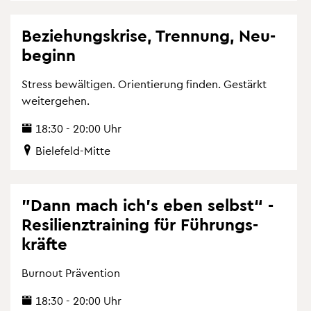
Be­zie­hungs­kri­se, Tren­nung, Neu­
be­ginn
Stress be­wäl­ti­gen. Ori­en­tie­rung fin­den. Ge­stärkt
wei­ter­ge­hen.
18:30 - 20:00 Uhr
Bie­le­feld-Mitte
"Dann mach ich’s eben selbst“ -
Re­si­li­en­z­trai­ning für Füh­rungs­
kräf­te
Bur­nout Prä­ven­ti­on
18:30 - 20:00 Uhr