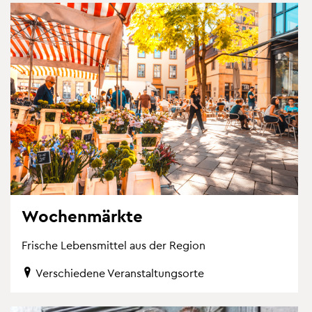
Wo­chen­märk­te
Fri­sche Le­bens­mit­tel aus der Re­gi­on
Ver­schie­de­ne Ver­an­stal­tungs­or­te