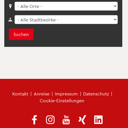
Suchen
Fu­ß­zei­len­me­nü
Kon­takt
|
An­rei­se
|
Im­pres­sum
|
Da­ten­schutz
|
Coo­kie-Ein­stel­lun­gen