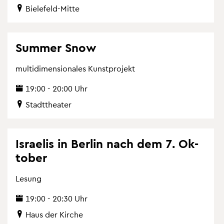
Bie­le­feld-Mitte
Sum­mer Snow
multi­di­men­sio­na­les Kunst­pro­jekt
19:00 - 20:00 Uhr
Stadt­thea­ter
Is­rae­lis in Ber­lin nach dem 7. Ok­
to­ber
Le­sung
19:00 - 20:30 Uhr
Haus der Kir­che