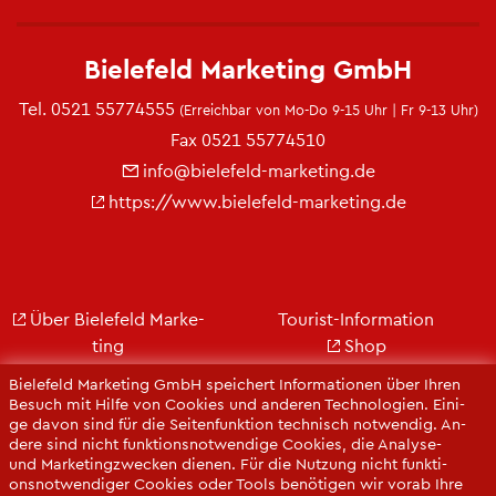
Bie­le­feld Mar­ke­ting GmbH
Tel.
0521 55774555
(Er­reich­bar von Mo-Do 9-15 Uhr | Fr 9-13 Uhr)
Fax 0521 55774510
info@​bielefeld-​marketing.​de
https://​www.​bielefeld-​marketing.​de
Über Bie­le­feld Mar­ke­
Tou­rist-In­for­ma­ti­on
ting
Shop
Jobs
City Bie­le­feld
Bie­le­feld Mar­ke­ting GmbH spei­chert In­for­ma­tio­nen über Ihren
Kon­takt
Bie­le­feld-Gut­schein
Be­such mit Hilfe von Coo­kies und an­de­ren Tech­no­lo­gi­en. Ei­ni­
ge davon sind für die Sei­ten­funk­ti­on tech­nisch not­wen­dig. An­
Ge­schäfts­be­richt
Web­cams
de­re sind nicht funk­ti­ons­not­wen­di­ge Coo­kies, die Ana­ly­se-
Pres­se
und Mar­ke­ting­zwe­cken die­nen. Für die Nut­zung nicht funk­ti­
ons­not­wen­di­ger Coo­kies oder Tools be­nö­ti­gen wir vorab Ihre