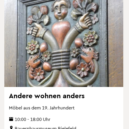
An­de­re woh­nen an­ders
Möbel aus dem 19. Jahr­hun­dert
10:00 - 18:00 Uhr
Bau­ern­haus­mu­se­um Bie­le­feld