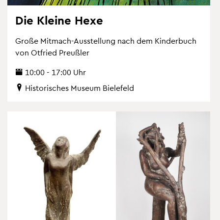
Die Klei­ne Hexe
Große Mit­mach-Aus­stel­lung nach dem Kin­der­buch
von Ot­fried Preu­ß­ler
10:00 - 17:00 Uhr
His­to­ri­sches Mu­se­um Bie­le­feld