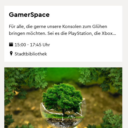
Ga­mer­Space
Für alle, die gerne un­se­re Kon­so­len zum Glü­hen
brin­gen möch­ten. Sei es die Play­Sta­ti­on, die Xbox...
15:00 - 17:45 Uhr
Stadt­bi­blio­thek