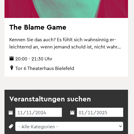
The Blame Game
Ken­nen Sie das auch? Es fühlt sich wahn­sin­nig er­
leich­ternd an, wenn je­mand schuld ist, nicht wahr...
20:00 - 21:30 Uhr
Tor 6 Thea­ter­haus Bie­le­feld
Ver­an­stal­tun­gen su­chen