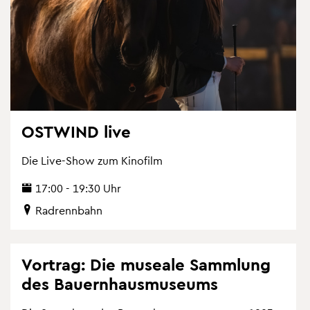
OST­WIND live
Die Live-Show zum Ki­no­film
17:00 - 19:30 Uhr
Rad­renn­bahn
Vor­trag: Die mu­sea­le Samm­lung
des Bau­ern­haus­mu­se­ums