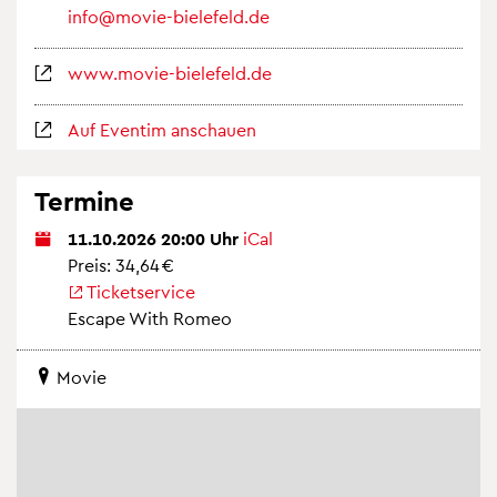
info@​movie-​bielefeld.​de
www.​movie-​bielefeld.​de
Auf Even­tim an­schau­en
Ter­mi­ne
11.10.2026 20:00 Uhr
iCal
Preis: 34,64 €
Ti­cket­ser­vice
Es­cape With Romeo
Movie