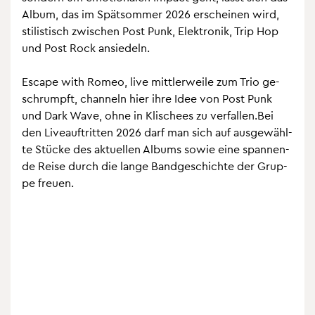
Album, das im Spät­som­mer 2026 er­schei­nen wird,
sti­lis­tisch zwi­schen Post Punk, Elek­tro­nik, Trip Hop
und Post Rock an­sie­deln.
Es­cape with Romeo, live mitt­ler­wei­le zum Trio ge­
schrumpft, chan­neln hier ihre Idee von Post Punk
und Dark Wave, ohne in Kli­schees zu ver­fal­len.Bei
den Live­auf­trit­ten 2026 darf man sich auf aus­ge­wähl­
te Stü­cke des ak­tu­el­len Al­bums sowie eine span­nen­
de Reise durch die lange Band­ge­schich­te der Grup­
pe freu­en.