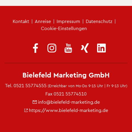
Fu­ß­zei­len­me­nü
Kon­takt
|
An­rei­se
|
Im­pres­sum
|
Da­ten­schutz
|
Coo­kie-Ein­stel­lun­gen
Bie­le­feld Mar­ke­ting GmbH
Tel.
0521 55774555
(Er­reich­bar von Mo-Do 9-15 Uhr | Fr 9-13 Uhr)
Fax 0521 55774510
info@​bielefeld-​marketing.​de
https://​www.​bielefeld-​marketing.​de