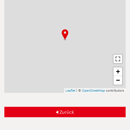
+
−
Leaf­let
| ©
Open­Street­Map
con­tri­bu­tors
Zu­rück