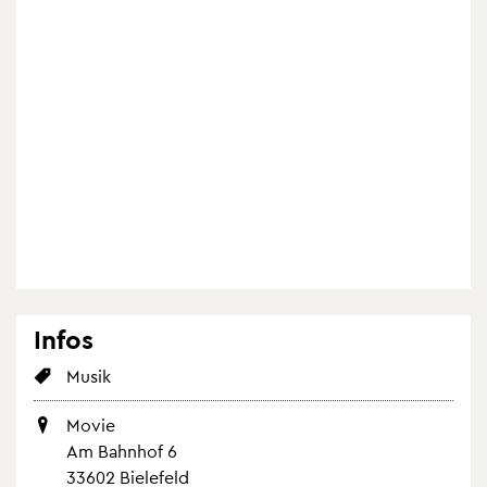
Infos
Musik
Movie
Am Bahn­hof 6
33602 Bie­le­feld