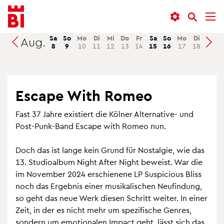
In­
Menü
Suche
halt
an­
an­
an­
sprin­
sprin­
Sa
So
Mo
Di
Mi
Do
Fr
Sa
So
Mo
Di
Mi
Aug.
Suchen
8
9
10
11
12
13
14
15
16
17
18
19
sprin­
gen
gen
gen
Es­cape With Romeo
Fast 37 Jahre exis­tiert die Köl­ner Al­ter­na­ti­ve- und
Post-Punk-Band Es­cape with Romeo nun.
Doch das ist lange kein Grund für Nost­al­gie, wie das
13. Stu­dio­al­bum Night After Night be­weist. War die
im No­vem­ber 2024 er­schie­ne­ne LP Suspicious Bliss
noch das Er­geb­nis einer mu­si­ka­li­schen Neu­fin­dung,
so geht das neue Werk die­sen Schritt wei­ter. In einer
Zeit, in der es nicht mehr um spe­zi­fi­sche Gen­res,
son­dern um emo­tio­na­len Im­pact geht, lässt sich das