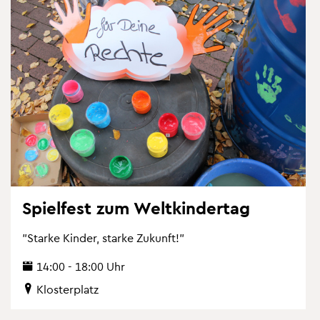
Spiel­fest zum Welt­kin­der­tag
"Star­ke Kin­der, star­ke Zu­kunft!"
14:00 - 18:00 Uhr
Klos­ter­platz