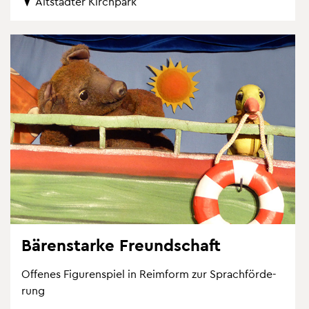
Alt­städ­ter Kirch­park
Bä­ren­star­ke Freund­schaft
Of­fe­nes Fi­gu­ren­spiel in Reim­form zur Sprach­för­de­
rung