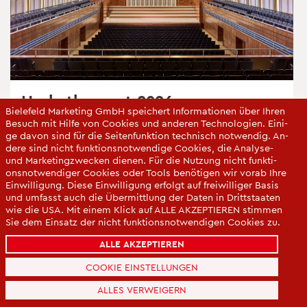
Herbst­kon­zert 2026
Bie­le­feld Mar­ke­ting GmbH spei­chert In­for­ma­tio­nen über Ihren
Be­such mit Hilfe von Coo­kies und an­de­ren Tech­no­lo­gi­en. Ei­ni­
Dora Pe­jace­vic Ou­ver­tü­re in d-moll Ri­chard Wag­ner
ge davon sind für die Sei­ten­funk­ti­on tech­nisch not­wen­dig. An­
We­sen­donck-Lie­der Pause Bun­tes Ge­burts­tags­pro­
de­re sind nicht funk­ti­ons­not­wen­di­ge Coo­kies, die Ana­ly­se-
und Mar­ke­ting­zwe­cken die­nen. Für die Nut­zung nicht funk­ti­
gramm...
ons­not­wen­di­ger Coo­kies oder Tools be­nö­ti­gen wir vorab Ihre
Ein­wil­li­gung. Diese Ein­wil­li­gung er­folgt auf frei­wil­li­ger Basis
18:00 - 20:00 Uhr
und um­fasst auch die Über­mitt­lung der Daten in Dritt­staa­ten
wie die USA. Mit einem Klick auf ALLE AK­ZEP­TIE­REN stim­men
Ru­dolf-Oet­ker-Halle
Sie dem Ein­satz der nicht funk­ti­ons­not­wen­di­gen Coo­kies zu.
Sie kön­nen Ihre Ein­wil­li­gung über die COO­KIE-EIN­STEL­LUN­
ALLE AKZEPTIEREN
GEN je­der­zeit än­dern oder mit Wir­kung für die Zu­kunft wi­der­
ru­fen.
COOKIE EINSTELLUNGEN
Da­ten­schut­z­er­klä­rung
ALLES VERWEIGERN
Im­pres­sum