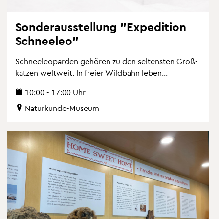
Son­der­aus­stel­lung "Ex­pe­di­ti­on
Schnee­leo"
Schnee­leo­par­den ge­hö­ren zu den sel­tens­ten Gro­ß­
kat­zen welt­weit. In frei­er Wild­bahn leben...
10:00 - 17:00 Uhr
Na­tur­kun­de-Mu­se­um