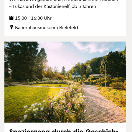
– Lukas und der Kas­ta­ni­e­nelf; ab 5 Jah­ren
15:00 - 16:00 Uhr
Bau­ern­haus­mu­se­um Bie­le­feld
Spa­zier­gang durch die Ge­schich­