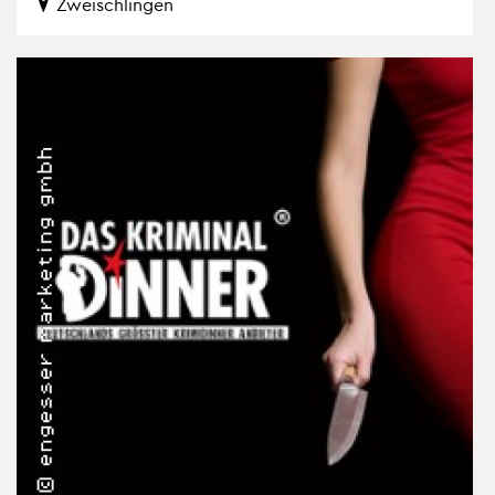
Zwei­sch­lin­gen