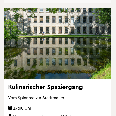
Ku­li­na­ri­scher Spa­zier­gang
Vom Spinn­rad zur Stadt­mau­er
17:00 Uhr