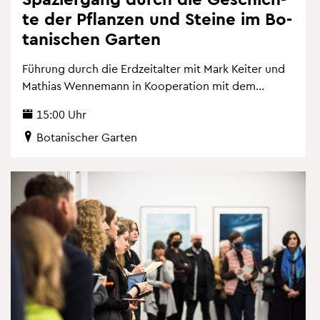
te der Pflan­zen und Stei­ne im Bo­
ta­ni­schen Gar­ten
Füh­rung durch die Erd­zeit­al­ter mit Mark Kei­ter und
Ma­thi­as Wen­ne­mann in Ko­ope­ra­ti­on mit dem...
15:00 Uhr
Bo­ta­ni­scher Gar­ten