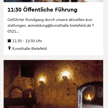
11:30 Öf­fent­li­che Füh­rung
Ge­führ­ter Rund­gang durch un­se­re ak­tu­el­len Aus­
stel­lun­gen. an­mel­dung@​kunsthalle-​bielefeld.​de T
0521...
11:30 - 12:30 Uhr
Kunst­hal­le Bie­le­feld