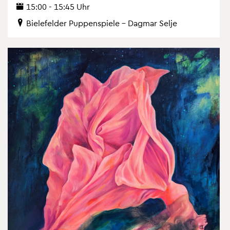
15:00 - 15:45 Uhr
Bie­le­fel­der Pup­pen­spie­le – Dag­mar Selje