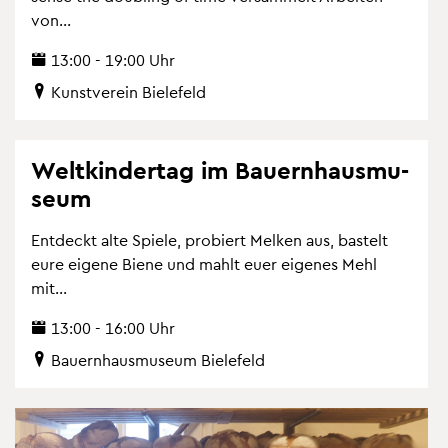
von...
13:00 - 19:00 Uhr
Kunst­ver­ein Bie­le­feld
Welt­kin­der­tag im Bau­ern­haus­mu­
se­um
Ent­deckt alte Spie­le, pro­biert Mel­ken aus, bas­telt
eure ei­ge­ne Biene und mahlt euer ei­ge­nes Mehl
mit...
13:00 - 16:00 Uhr
Bau­ern­haus­mu­se­um Bie­le­feld