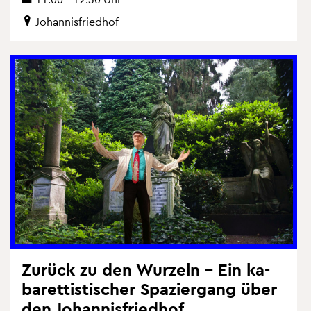
Jo­han­nis­fried­hof
Zu­rück zu den Wur­zeln – Ein ka­
ba­ret­tis­ti­scher Spa­zier­gang über
den Jo­han­nis­fried­hof