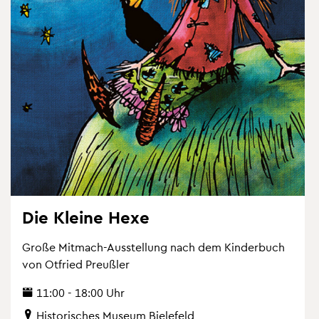
Die Klei­ne Hexe
Große Mit­mach-Aus­stel­lung nach dem Kin­der­buch
von Ot­fried Preu­ß­ler
11:00 - 18:00 Uhr
His­to­ri­sches Mu­se­um Bie­le­feld