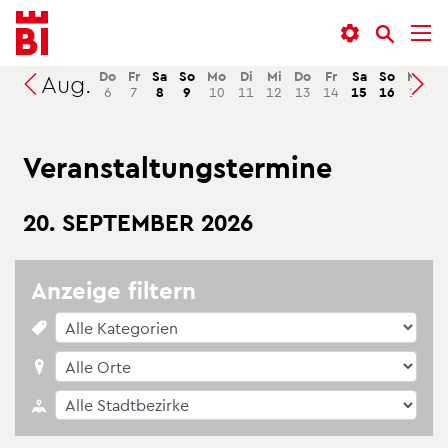
In­
Menü
Suche
halt
an­
an­
an­
sprin­
sprin­
Do
Fr
Sa
So
Mo
Di
Mi
Do
Fr
Sa
So
Mo
D
Aug.
Suchen
6
7
8
9
10
11
12
13
14
15
16
17
1
sprin­
gen
gen
gen
Ver­an­stal­tungs­ter­mi­ne
20. SEP­TEM­BER 2026
An­zei­ge fil­tern