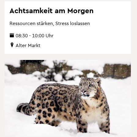
Acht­sam­keit am Mor­gen
Res­sour­cen stär­ken, Stress los­las­sen
08:30 - 10:00 Uhr
Alter Markt