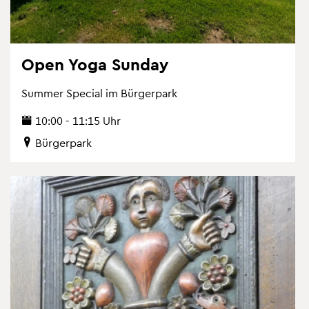
Open Yoga Sun­day
Sum­mer Spe­cial im Bür­ger­park
10:00 - 11:15 Uhr
Bür­ger­park