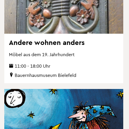
An­de­re woh­nen an­ders
Möbel aus dem 19. Jahr­hun­dert
11:00 - 18:00 Uhr
Bau­ern­haus­mu­se­um Bie­le­feld