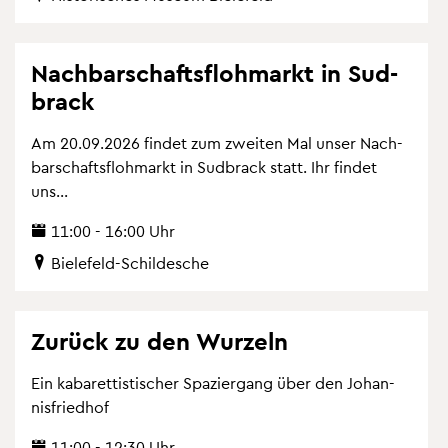
Nach­bar­schafts­floh­markt in Sud­
brack
Am 20.09.2026 fin­det zum zwei­ten Mal unser Nach­
bar­schafts­floh­markt in Sud­brack statt. Ihr fin­det
uns...
11:00 - 16:00 Uhr
Bie­le­feld-Schil­desche
Zu­rück zu den Wur­zeln
Ein ka­ba­ret­tis­ti­scher Spa­zier­gang über den Jo­han­
nis­fried­hof
11:00 - 12:30 Uhr