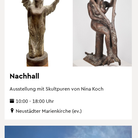
Nach­hall
Aus­stel­lung mit Skultpu­ren von Nina Koch
10:00 - 18:00 Uhr
Neu­städ­ter Ma­ri­en­kir­che (ev.)