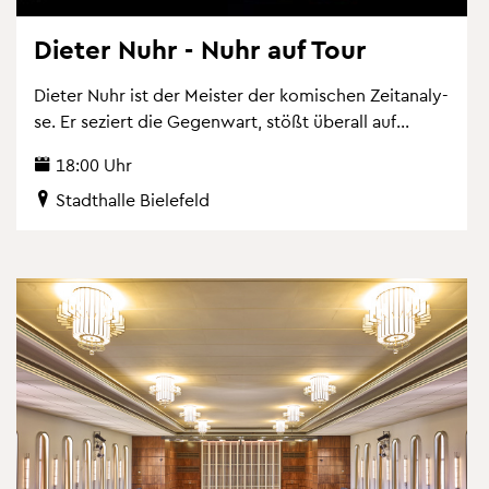
Die­ter Nuhr - Nuhr auf Tour
Die­ter Nuhr ist der Meis­ter der ko­mi­schen Zeit­ana­ly­
se. Er se­ziert die Ge­gen­wart, stößt über­all auf...
18:00 Uhr
Stadt­hal­le Bie­le­feld