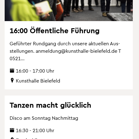
16:00 Öf­fent­li­che Füh­rung
Ge­führ­ter Rund­gang durch un­se­re ak­tu­el­len Aus­
stel­lun­gen. an­mel­dung@​kunsthalle-​bielefeld.​de T
0521...
16:00 - 17:00 Uhr
Kunst­hal­le Bie­le­feld
Tan­zen macht glück­lich
Disco am Sonn­tag Nach­mit­tag
16:30 - 21:00 Uhr