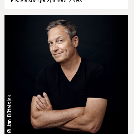
Ra­vens­ber­ger Spin­ne­rei / VHS