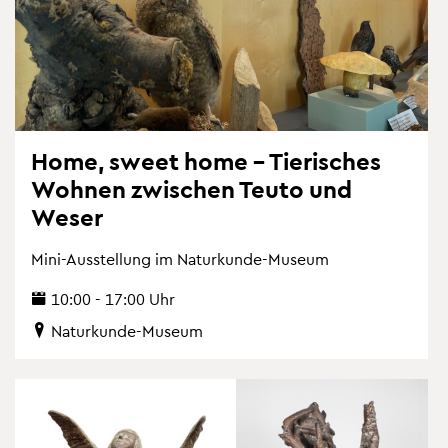
Home, sweet home – Tie­ri­sches
Woh­nen zwi­schen Teuto und
Weser
Mini-Aus­stel­lung im Na­tur­kun­de-Mu­se­um
10:00 - 17:00 Uhr
Na­tur­kun­de-Mu­se­um