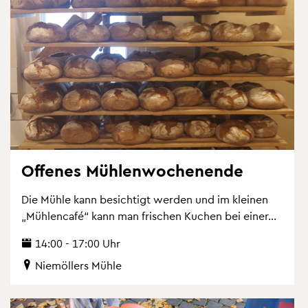
Of­fe­nes Müh­len­wo­chen­en­de
Die Mühle kann be­sich­tigt wer­den und im klei­nen
„Müh­len­ca­fé“ kann man fri­schen Ku­chen bei einer...
14:00 - 17:00 Uhr
Nie­möl­lers Mühle