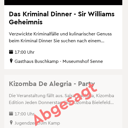
Das Kri­mi­nal Din­ner - Sir Wil­liams
Ge­heim­nis
Ver­zwick­te Kri­mi­nal­fäl­le und ku­li­na­ri­scher Ge­nuss
beim Kri­mi­nal Din­ner Sie su­chen nach einem...
17:00 Uhr
Gast­haus Busch­kamp - Mu­se­ums­hof Senne
Ab­ge­sagt
Ki­zom­ba De Ale­gria - Party
Die Ver­an­stal­tung fällt aus. Salsa, Bach­ata, Ki­zom­ba
Edi­ti­on Jeden Don­ners­tag lädt Ki­zom­ba Bie­le­feld...
17:00 Uhr
Ju­gend­zen­trum Kamp