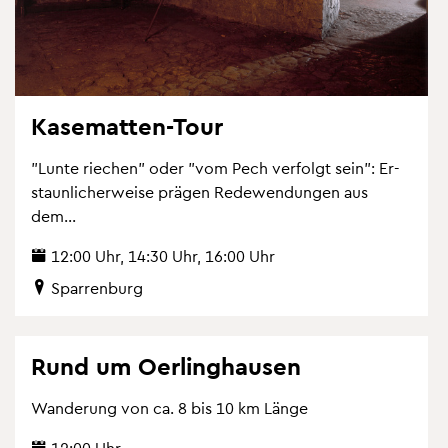
Ka­se­mat­ten-Tour
"Lunte rie­chen" oder "vom Pech ver­folgt sein": Er­
staun­li­cher­wei­se prä­gen Re­de­wen­dun­gen aus
dem...
12:00 Uhr, 14:30 Uhr, 16:00 Uhr
Spar­ren­burg
Rund um Oer­ling­hau­sen
Wan­de­rung von ca. 8 bis 10 km Länge
12:00 Uhr