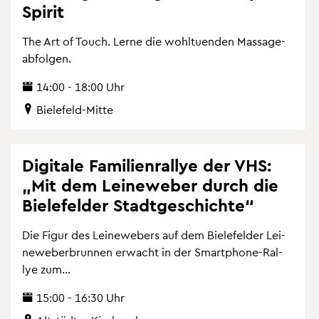
Spi­rit
The Art of Touch. Lerne die wohl­tu­en­den Mas­sa­ge­
ab­fol­gen.
14:00 - 18:00 Uhr
Bie­le­feld-Mitte
Di­gi­ta­le Fa­mi­li­en­ral­lye der VHS:
„Mit dem Lei­ne­we­ber durch die
Bie­le­fel­der Stadt­ge­schich­te“
Die Figur des Lei­ne­we­bers auf dem Bie­le­fel­der Lei­
ne­we­be­r­brun­nen er­wacht in der Smart­pho­ne-Ral­
lye zum...
15:00 - 16:30 Uhr