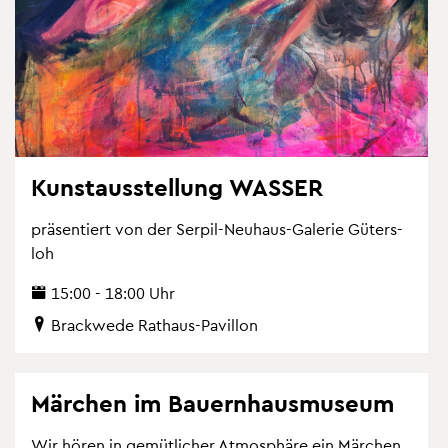
Kunst­aus­stel­lung WAS­SER
prä­sen­tiert von der Ser­pil-Neu­haus-Ga­le­rie Gü­ters­
loh
15:00 - 18:00 Uhr
Brack­we­de Rat­haus-Pa­vil­lon
Mär­chen im Bau­ern­haus­mu­se­um
Wir hören in ge­müt­li­cher At­mo­sphä­re ein Mär­chen