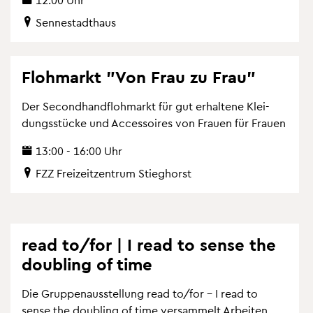
Sen­ne­stadt­haus
Floh­markt "Von Frau zu Frau"
Der Se­cond­hand­floh­markt für gut er­hal­te­ne Klei­
dungs­stü­cke und Ac­ces­soires von Frau­en für Frau­en
13:00 - 16:00 Uhr
FZZ Frei­zeit­zen­trum Stieg­horst
read to/for | I read to sense the
dou­bling of time
Die Grup­pen­aus­stel­lung read to/for – I read to
sense the dou­bling of time ver­sam­melt Ar­bei­ten