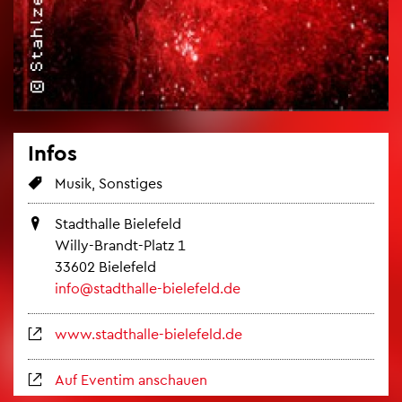
Infos
Musik, Sons­ti­ges
Stadt­hal­le Bie­le­feld
Willy-Brandt-Platz 1
33602 Bie­le­feld
info@​stadthalle-​bielefeld.​de
www.​stadthalle-​bielefeld.​de
Auf Even­tim an­schau­en