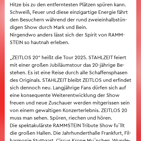
Hitze bis zu den ent­fern­tes­ten Plät­zen spü­ren kann.
Schweiß, Feuer und diese ein­zig­ar­ti­ge En­er­gie fährt
den Be­su­chern wäh­rend der rund zwei­ein­halb­stün­
di­gen Show durch Mark und Bein.
Nir­gend­wo an­ders lässt sich der Spi­rit von RAMM­
STEIN so haut­nah er­le­ben.
„ZEIT­LOS 20“ heißt die Tour 2025. STAHL­ZEIT fei­ert
mit einer gro­ßen Ju­bi­lä­ums­tour das 20-jäh­ri­ge Be­
stehen. Es ist eine Reise durch alle Schaf­fens­pha­sen
des Ori­gi­nals. STAHL­ZEIT bleibt ZEIT­LOS und er­fin­det
sich den­noch neu. Lang­jäh­ri­ge Fans dür­fen sich auf
eine kon­se­quen­te Wei­ter­ent­wick­lung der Show
freu­en und neue Zu­schau­er wer­den mit­ge­ris­sen sein
von einem ge­wal­ti­gen Kon­zert­er­leb­nis. ZEIT­LOS 20
muss man sehen. Spü­ren, rie­chen und hören.
Die spek­ta­ku­lärs­te RAMM­STEIN Tri­bu­te Show fu¨llt
die gro­ßen Hal­len. Die Jahr­hun­dert­hal­le Frank­furt, Fil­
har­mo­nie Stutt­gart, Cir­cus Krone Mu¨nchen, Wun­de­