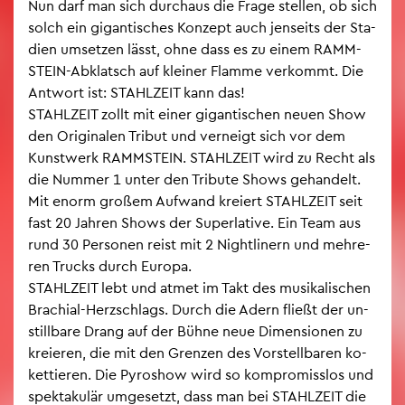
Nun darf man sich durch­aus die Frage stel­len, ob sich
solch ein gi­gan­ti­sches Kon­zept auch jen­seits der Sta­
di­en um­set­zen lässt, ohne dass es zu einem RAMM­
STEIN-Ab­klatsch auf klei­ner Flam­me ver­kommt. Die
Ant­wort ist: STAHL­ZEIT kann das!
STAHL­ZEIT zollt mit einer gi­gan­ti­schen neuen Show
den Ori­gi­na­len Tri­but und ver­neigt sich vor dem
Kunst­werk RAMM­STEIN. STAHL­ZEIT wird zu Recht als
die Num­mer 1 unter den Tri­bu­te Shows ge­han­delt.
Mit enorm gro­ßem Auf­wand kre­iert STAHL­ZEIT seit
fast 20 Jah­ren Shows der Su­per­la­ti­ve. Ein Team aus
rund 30 Per­so­nen reist mit 2 Night­li­nern und meh­re­
ren Trucks durch Eu­ro­pa.
STAHL­ZEIT lebt und atmet im Takt des mu­si­ka­li­schen
Bra­chi­al-Herz­schlags. Durch die Adern flie­ßt der un­
still­ba­re Drang auf der Bühne neue Di­men­sio­nen zu
kre­ieren, die mit den Gren­zen des Vor­stell­ba­ren ko­
ket­tie­ren. Die Py­ro­show wird so kom­pro­miss­los und
spek­ta­ku­lär um­ge­setzt, dass man bei STAHL­ZEIT die