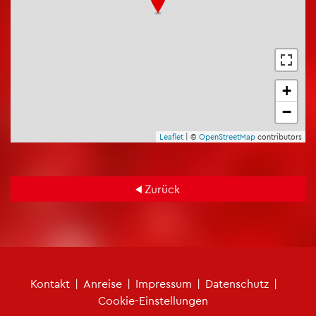
+
−
Leaf­let
| ©
Open­Street­Map
con­tri­bu­tors
Zu­rück
Fu­ß­zei­len­me­nü
Kon­takt
|
An­rei­se
|
Im­pres­sum
|
Da­ten­schutz
|
Coo­kie-Ein­stel­lun­gen