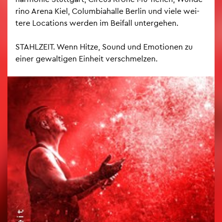
ri­no Arena Kiel, Co­lum­bia­hal­le Ber­lin und viele wei­
te­re Lo­ca­ti­ons wer­den im Bei­fall un­ter­ge­hen.
STAHL­ZEIT. Wenn Hitze, Sound und Emo­tio­nen zu
einer ge­wal­ti­gen Ein­heit ver­schmel­zen.