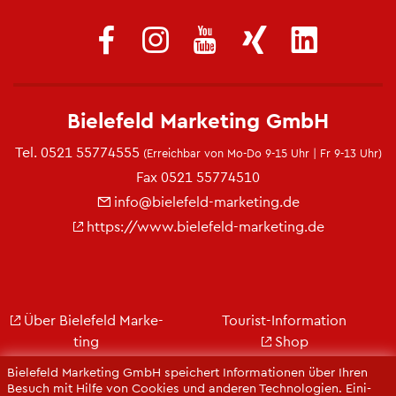
Bie­le­feld Mar­ke­ting GmbH
Tel.
0521 55774555
(Er­reich­bar von Mo-Do 9-15 Uhr | Fr 9-13 Uhr)
Fax 0521 55774510
info@​bielefeld-​marketing.​de
https://​www.​bielefeld-​marketing.​de
Über Bie­le­feld Mar­ke­
Tou­rist-In­for­ma­ti­on
ting
Shop
Jobs
City Bie­le­feld
Bie­le­feld Mar­ke­ting GmbH spei­chert In­for­ma­tio­nen über Ihren
Kon­takt
Bie­le­feld-Gut­schein
Be­such mit Hilfe von Coo­kies und an­de­ren Tech­no­lo­gi­en. Ei­ni­