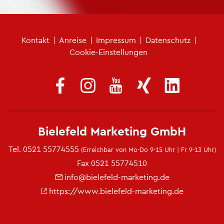
Fu­ß­zei­len­me­nü
Kon­takt
|
An­rei­se
|
Im­pres­sum
|
Da­ten­schutz
|
Coo­kie-Ein­stel­lun­gen
Bie­le­feld Mar­ke­ting GmbH
Tel.
0521 55774555
(Er­reich­bar von Mo-Do 9-15 Uhr | Fr 9-13 Uhr)
Fax 0521 55774510
info@​bielefeld-​marketing.​de
https://​www.​bielefeld-​marketing.​de