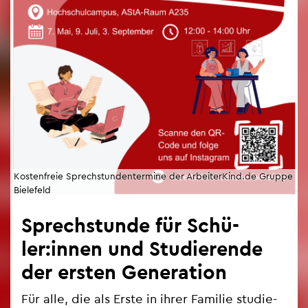
Kos­ten­freie Sprech­stun­den­ter­mi­ne der Ar­bei­ter­Kind.de Grup­pe
Bie­le­feld
Sprech­stun­de für Schü­
ler:innen und Stu­die­ren­de
der ers­ten Ge­ne­ra­ti­on
Für alle, die als Erste in ihrer Fa­mi­lie stu­die­