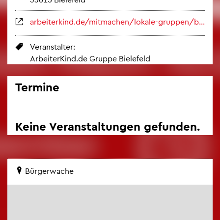
ar­bei­ter­kind.de/mit­ma­chen/lo­ka­le-grup­pen/bie­le­feld/
Ver­an­stal­ter:
Ar­bei­ter­Kind.de Grup­pe Bie­le­feld
Ter­mi­ne
Keine Ver­an­stal­tun­gen ge­fun­den.
Bür­ger­wa­che