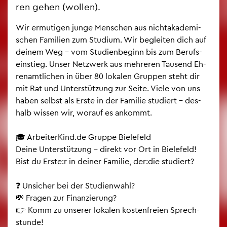
ren gehen (wol­len).
Wir er­mu­ti­gen junge Men­schen aus nicht­aka­de­mi­
schen Fa­mi­li­en zum Stu­di­um. Wir be­glei­ten dich auf
dei­nem Weg – vom Stu­di­en­be­ginn bis zum Be­rufs­
ein­stieg. Unser Netz­werk aus meh­re­ren Tau­send Eh­
ren­amt­li­chen in über 80 lo­ka­len Grup­pen steht dir
mit Rat und Un­ter­stüt­zung zur Seite. Viele von uns
haben selbst als Erste in der Fa­mi­lie stu­diert – des­
halb wis­sen wir, wor­auf es an­kommt.
🎓 Ar­bei­ter­Kind.de Grup­pe Bie­le­feld
Deine Un­ter­stüt­zung – di­rekt vor Ort in Bie­le­feld!
Bist du Erste:r in dei­ner Fa­mi­lie, der:die stu­diert?
❓ Un­si­cher bei der Stu­di­en­wahl?
💸 Fra­gen zur Fi­nan­zie­rung?
👉 Komm zu un­se­rer lo­ka­len kos­ten­frei­en Sprech­
stun­de!