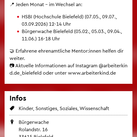
📍 Jeden Monat – im Wech­sel an:
HSBI (Hoch­schu­le Bie­le­feld) (07.05., 09.07.,
03.09.2026) 12-14 Uhr
Bür­ger­wa­che Bie­le­feld (05.02., 05.03., 09.04.,
11.06.) 16-18 Uhr
🤝 Er­fah­re­ne eh­ren­amt­li­che Men­tor:innen hel­fen dir
wei­ter.
📷 Ak­tu­el­le In­for­ma­tio­nen auf In­sta­gram @​arb​eite​rkin​
d.​de_bie­le­feld oder unter www.​arb​eite​rkin​d.​de
Infos
Kin­der, Sons­ti­ges, So­zia­les, Wis­sen­schaft
Bür­ger­wa­che
Ro­land­str. 16
33615 Bie­le­feld