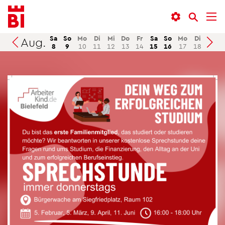
In­
Menü
Suche
halt
an­
an­
an­
sprin­
sprin­
Sa
So
Mo
Di
Mi
Do
Fr
Sa
So
Mo
Di
Mi
Aug.
Suchen
8
9
10
11
12
13
14
15
16
17
18
19
sprin­
gen
gen
gen