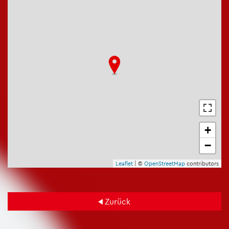
+
−
Leaf­let
| ©
Open­Street­Map
con­tri­bu­tors
Zu­rück