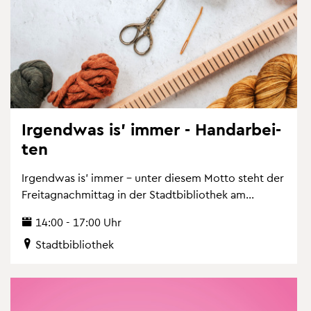
Ir­gend­was is' immer - Hand­ar­bei­
ten
Ir­gend­was is' immer – unter die­sem Motto steht der
Frei­tag­nach­mit­tag in der Stadt­bi­blio­thek am...
14:00 - 17:00 Uhr
Stadt­bi­blio­thek