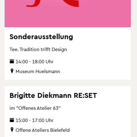
Son­der­aus­stel­lung
Tee. Tra­di­ti­on trifft De­sign
14:00 - 18:00 Uhr
Mu­se­um Hu­els­mann
Bri­git­te Diek­mann RE:SET
im "Of­fe­nes Ate­lier 63"
15:00 - 17:00 Uhr
Of­fe­ne Ate­liers Bie­le­feld