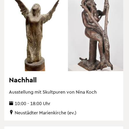
Nach­hall
Aus­stel­lung mit Skultpu­ren von Nina Koch
10:00 - 18:00 Uhr
Neu­städ­ter Ma­ri­en­kir­che (ev.)