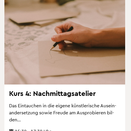
Kurs 4: Nach­mit­tag­sate­lier
Das Ein­tau­chen in die ei­ge­ne künst­le­ri­sche Aus­ein­
an­der­set­zung sowie Freu­de am Aus­pro­bie­ren bil­
den...