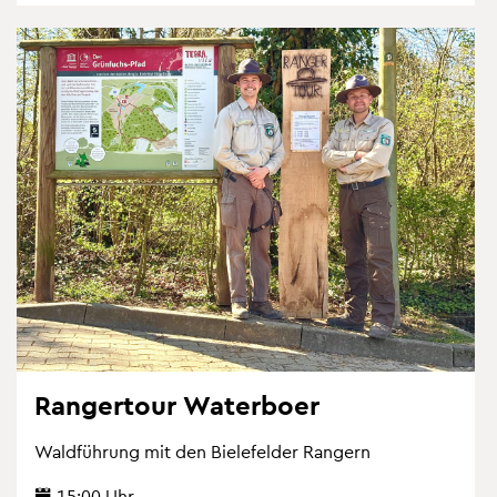
Ran­ger­tour Wa­ter­bo­er
Wald­füh­rung mit den Bie­le­fel­der Ran­gern
15:00 Uhr