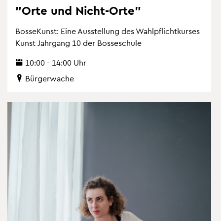
"Orte und Nicht-Orte"
Bos­se­Kunst: Eine Aus­stel­lung des Wahl­pflicht­kur­ses
Kunst Jahr­gang 10 der Bos­se­schu­le
10:00 - 14:00 Uhr
Bür­ger­wa­che