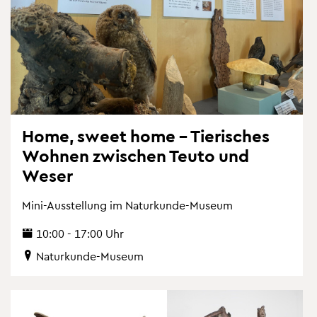
Home, sweet home – Tie­ri­sches
Woh­nen zwi­schen Teuto und
Weser
Mini-Aus­stel­lung im Na­tur­kun­de-Mu­se­um
10:00 - 17:00 Uhr
Na­tur­kun­de-Mu­se­um