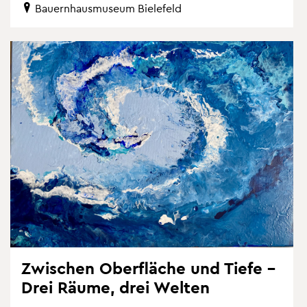
Bau­ern­haus­mu­se­um Bie­le­feld
Zwi­schen Ober­flä­che und Tiefe –
Drei Räume, drei Wel­ten