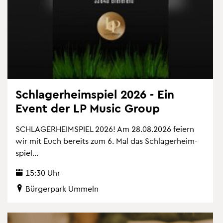
Schla­ger­heim­spiel 2026 - Ein
Event der LP Music Group
SCHLA­GER­HEIM­SPIEL 2026! Am 28.08.2026 fei­ern
wir mit Euch be­reits zum 6. Mal das Schla­ger­heim­
spiel...
15:30 Uhr
Bür­ger­park Um­meln