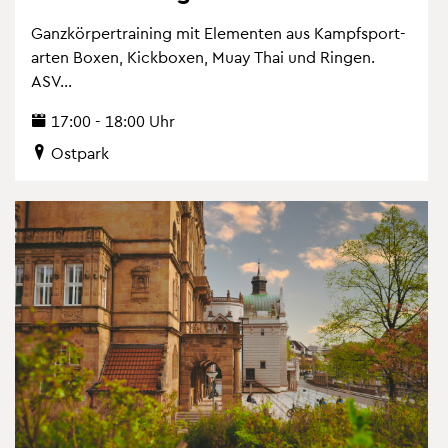
Ganz­kör­per­trai­ning mit Ele­men­ten aus Kampf­sport­
ar­ten Boxen, Kick­bo­xen, Muay Thai und Rin­gen.
ASV...
17:00 - 18:00 Uhr
Ost­park