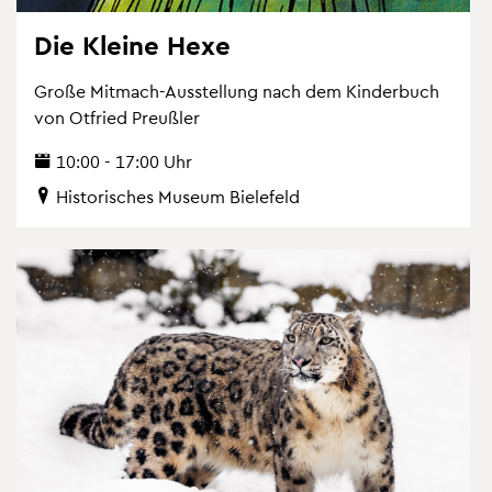
Die Klei­ne Hexe
Große Mit­mach-Aus­stel­lung nach dem Kin­der­buch
von Ot­fried Preu­ß­ler
10:00 - 17:00 Uhr
His­to­ri­sches Mu­se­um Bie­le­feld