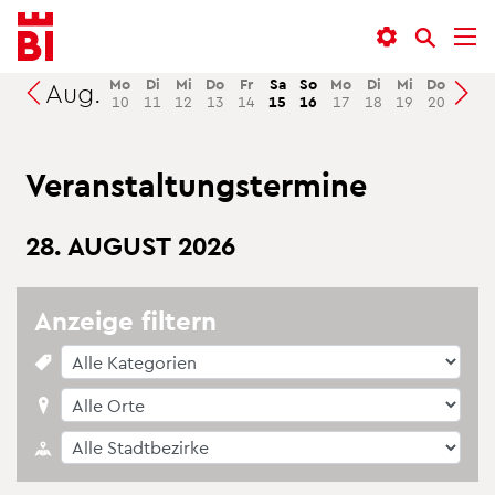
In­
Menü
Suche
halt
an­
an­
an­
sprin­
sprin­
Mo
Di
Mi
Do
Fr
Sa
So
Mo
Di
Mi
Do
Fr
Aug.
Suchen
10
11
12
13
14
15
16
17
18
19
20
21
sprin­
gen
gen
gen
Ver­an­stal­tungs­ter­mi­ne
28. AU­GUST 2026
An­zei­ge fil­tern