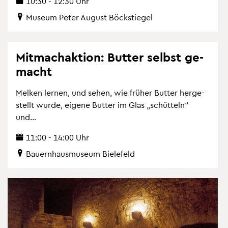
10:30 - 12:30 Uhr
Mu­se­um Peter Au­gust Böckstie­gel
Mit­mach­ak­ti­on: But­ter selbst ge­
macht
Mel­ken ler­nen, und sehen, wie frü­her But­ter her­ge­
stellt wurde, ei­ge­ne But­ter im Glas „schüt­teln“
und...
11:00 - 14:00 Uhr
Bau­ern­haus­mu­se­um Bie­le­feld