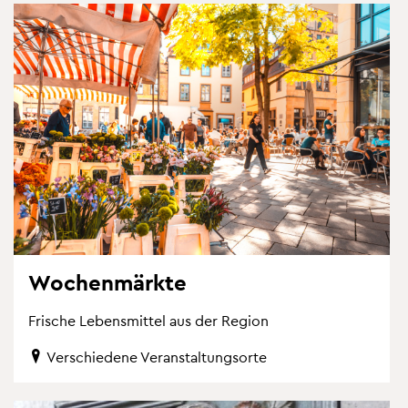
Wo­chen­märk­te
Fri­sche Le­bens­mit­tel aus der Re­gi­on
Ver­schie­de­ne Ver­an­stal­tungs­or­te