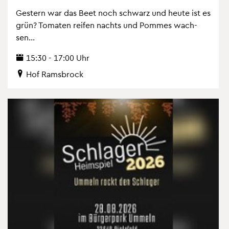
Ges­tern war das Beet noch schwarz und heute ist es
grün? To­ma­ten rei­fen nachts und Pom­mes wach­
sen...
15:30 - 17:00 Uhr
Hof Rams­b­rock