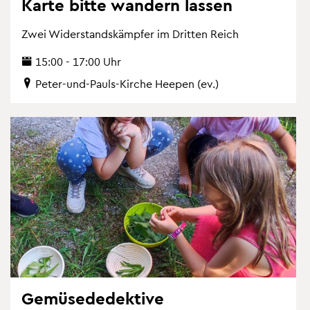
Karte bitte wan­dern las­sen
Zwei Wi­der­stands­kämp­fer im Drit­ten Reich
15:00 - 17:00 Uhr
Peter-und-Pauls-Kir­che Hee­pen (ev.)
Ge­mü­se­de­dek­ti­ve