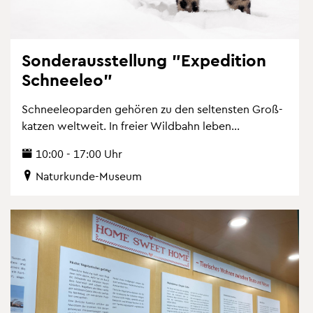
Son­der­aus­stel­lung "Ex­pe­di­ti­on
Schnee­leo"
Schnee­leo­par­den ge­hö­ren zu den sel­tens­ten Gro­ß­
kat­zen welt­weit. In frei­er Wild­bahn leben...
10:00 - 17:00 Uhr
Na­tur­kun­de-Mu­se­um