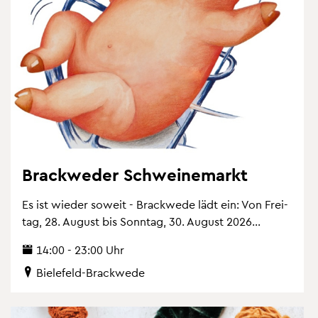
Brack­we­der Schwei­ne­markt
Es ist wie­der so­weit - Brack­we­de lädt ein: Von Frei­
tag, 28. Au­gust bis Sonn­tag, 30. Au­gust 2026...
14:00 - 23:00 Uhr
Bie­le­feld-Brack­we­de