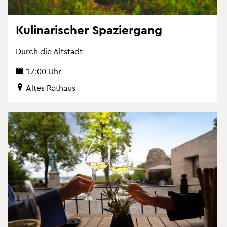
Ku­li­na­ri­scher Spa­zier­gang
Durch die Alt­stadt
17:00 Uhr
Altes Rat­haus