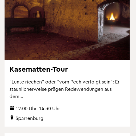
Ka­se­mat­ten-Tour
"Lunte rie­chen" oder "vom Pech ver­folgt sein": Er­
staun­li­cher­wei­se prä­gen Re­de­wen­dun­gen aus
dem...
12:00 Uhr, 14:30 Uhr
Spar­ren­burg