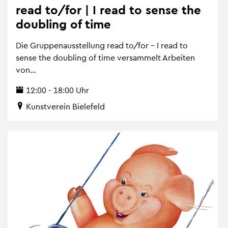
read to/for | I read to sense the
dou­bling of time
Die Grup­pen­aus­stel­lung read to/for – I read to
sense the dou­bling of time ver­sam­melt Ar­bei­ten
von...
12:00 - 18:00 Uhr
Kunst­ver­ein Bie­le­feld