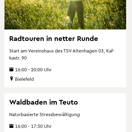
Rad­tou­ren in net­ter Runde
Start am Ver­eins­haus des TSV Al­ten­ha­gen 03, Kaf­
kastr. 90
16:00 - 20:00 Uhr
Bie­le­feld
Wald­ba­den im Teuto
Na­tur­ba­sier­te Stress­be­wäl­ti­gung
16:00 - 17:30 Uhr