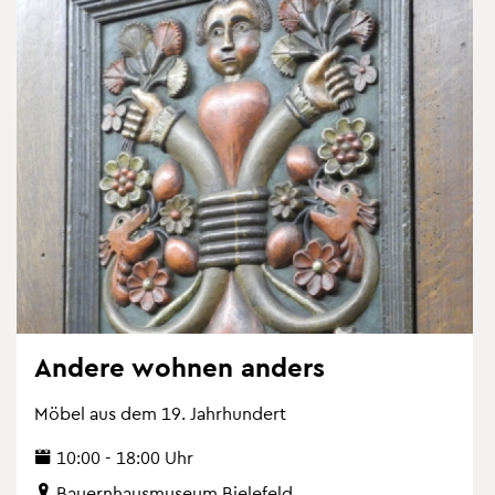
An­de­re woh­nen an­ders
Möbel aus dem 19. Jahr­hun­dert
10:00 - 18:00 Uhr
Bau­ern­haus­mu­se­um Bie­le­feld