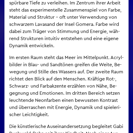
spür­ba­re Tiefe zu ver­lei­hen. Im Zen­trum ihrer Ar­beit
steht das ex­pe­ri­men­tel­le Zu­sam­men­spiel von Farbe,
Ma­te­ri­al und Struk­tur – oft unter Ver­wen­dung von
schwar­zem La­va­sand der Insel Go­me­ra. Farbe wird
dabei zum Trä­ger von Stim­mung und En­er­gie, wäh­
rend Struk­tu­ren in­tui­tiv ent­ste­hen und eine ei­ge­ne
Dy­na­mik ent­wi­ckeln.
Im ers­ten Raum steht das Meer im Mit­tel­punkt. Acryl­
bil­der in Blau- und Sand­tö­nen grei­fen die Weite, Be­
we­gung und Stil­le des Was­sers auf. Der zwei­te Raum
rich­tet den Blick auf den Men­schen. Kräf­ti­ge Rot-,
Schwarz- und Farb­ak­zen­te er­zäh­len von Nähe, Be­
geg­nung und Emo­tio­nen. Im drit­ten Be­reich set­zen
leuch­ten­de Ne­on­far­ben einen be­wuss­ten Kon­trast
und über­ra­schen mit En­er­gie, Dy­na­mik und spie­le­ri­
scher Leich­tig­keit.
Die künst­le­ri­sche Aus­ein­an­der­set­zung be­glei­tet Gabi