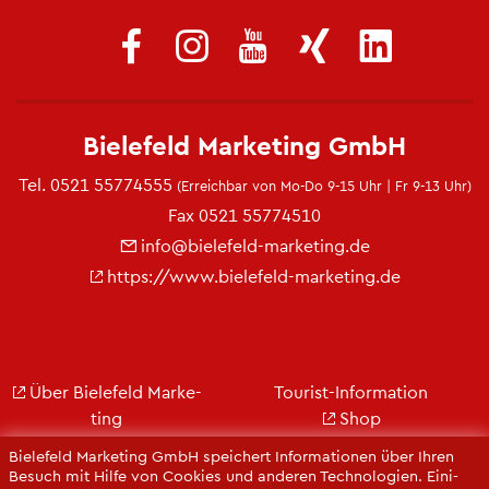
Bie­le­feld Mar­ke­ting GmbH
Tel.
0521 55774555
(Er­reich­bar von Mo-Do 9-15 Uhr | Fr 9-13 Uhr)
Fax 0521 55774510
info@​bielefeld-​marketing.​de
https://​www.​bielefeld-​marketing.​de
Über Bie­le­feld Mar­ke­
Tou­rist-In­for­ma­ti­on
ting
Shop
Jobs
City Bie­le­feld
Bie­le­feld Mar­ke­ting GmbH spei­chert In­for­ma­tio­nen über Ihren
Kon­takt
Bie­le­feld-Gut­schein
Be­such mit Hilfe von Coo­kies und an­de­ren Tech­no­lo­gi­en. Ei­ni­