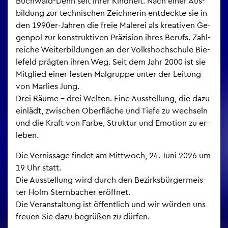
Buch­wald-Dehn seit ihrer Kind­heit. Nach einer Aus­
bil­dung zur tech­ni­schen Zeich­ne­rin ent­deck­te sie in
den 1990er-Jah­ren die freie Ma­le­rei als krea­ti­ven Ge­
gen­pol zur kon­struk­ti­ven Prä­zi­si­on ihres Be­rufs. Zahl­
rei­che Wei­ter­bil­dun­gen an der Volks­hoch­schu­le Bie­
le­feld präg­ten ihren Weg. Seit dem Jahr 2000 ist sie
Mit­glied einer fes­ten Mal­grup­pe unter der Lei­tung
von Mar­lies Jung.
Drei Räume – drei Wel­ten. Eine Aus­stel­lung, die dazu
ein­lädt, zwi­schen Ober­flä­che und Tiefe zu wech­seln
und die Kraft von Farbe, Struk­tur und Emo­ti­on zu er­
le­ben.
Die Ver­nis­sa­ge fin­det am Mitt­woch, 24. Juni 2026 um
19 Uhr statt.
Die Aus­stel­lung wird durch den Be­zirks­bür­ger­meis­
ter Holm Stern­ba­cher er­öff­net.
Die Ver­an­stal­tung ist öf­fent­lich und wir wür­den uns
freu­en Sie dazu be­grü­ßen zu dür­fen.