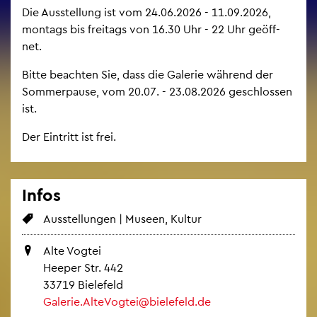
Die Aus­stel­lung ist vom 24.06.2026 - 11.09.2026,
mon­tags bis frei­tags von 16.30 Uhr - 22 Uhr ge­öff­
net.
Bitte be­ach­ten Sie, dass die Ga­le­rie wäh­rend der
Som­mer­pau­se, vom 20.07. - 23.08.2026 ge­schlos­sen
ist.
Der Ein­tritt ist frei.
Infos
Aus­stel­lun­gen | Mu­se­en, Kul­tur
Alte Vog­tei
Hee­per Str. 442
33719 Bie­le­feld
Ga­le­rie.​AlteVogtei@​bielefeld.​de