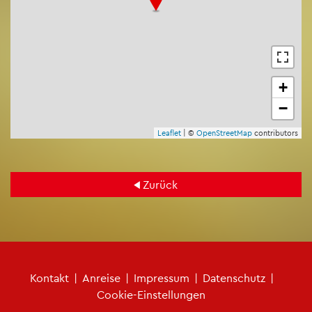
+
−
Leaf­let
| ©
Open­Street­Map
con­tri­bu­tors
Zu­rück
Fu­ß­zei­len­me­nü
Kon­takt
|
An­rei­se
|
Im­pres­sum
|
Da­ten­schutz
|
Coo­kie-Ein­stel­lun­gen