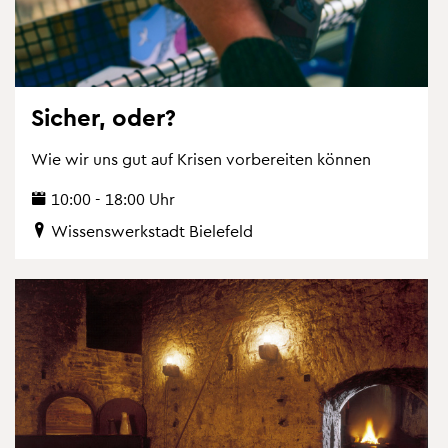
Si­cher, oder?
Wie wir uns gut auf Kri­sen vor­be­rei­ten kön­nen
10:00 - 18:00 Uhr
Wis­sens­werk­stadt Bie­le­feld