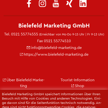
Bie­le­feld Mar­ke­ting GmbH
Tel.
0521 55774555
(Er­reich­bar von Mo-Do 9-15 Uhr | Fr 9-13 Uhr)
Fax 0521 55774510
info@​bielefeld-​marketing.​de
https://​www.​bielefeld-​marketing.​de
Über Bie­le­feld Mar­ke­
Tou­rist-In­for­ma­ti­on
ting
Shop
Jobs
City Bie­le­feld
Bie­le­feld Mar­ke­ting GmbH spei­chert In­for­ma­tio­nen über Ihren
Kon­takt
Bie­le­feld-Gut­schein
Be­such mit Hilfe von Coo­kies und an­de­ren Tech­no­lo­gi­en. Ei­ni­
ge davon sind für die Sei­ten­funk­ti­on tech­nisch not­wen­dig. An­
Ge­schäfts­be­richt
Web­cams
de­re sind nicht funk­ti­ons­not­wen­di­ge Coo­kies, die Ana­ly­se-