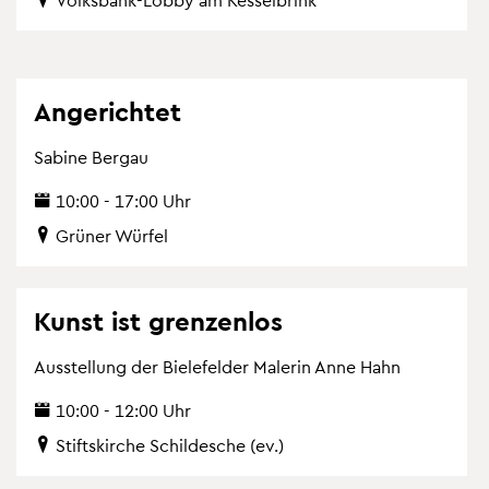
An­ge­rich­tet
Sa­bi­ne Berg­au
10:00 - 17:00 Uhr
Grü­ner Wür­fel
Kunst ist gren­zen­los
Aus­stel­lung der Bie­le­fel­der Ma­le­rin Anne Hahn
10:00 - 12:00 Uhr
Stifts­kir­che Schil­desche (ev.)