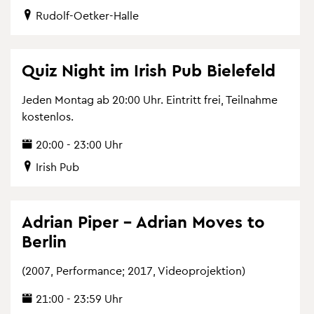
Ru­dolf-Oet­ker-Halle
Quiz Night im Irish Pub Bie­le­feld
Jeden Mon­tag ab 20:00 Uhr. Ein­tritt frei, Teil­nah­me
kos­ten­los.
20:00 - 23:00 Uhr
Irish Pub
Adri­an Piper – Adri­an Moves to
Ber­lin
(2007, Per­for­mance; 2017, Vi­deo­pro­jek­ti­on)
21:00 - 23:59 Uhr