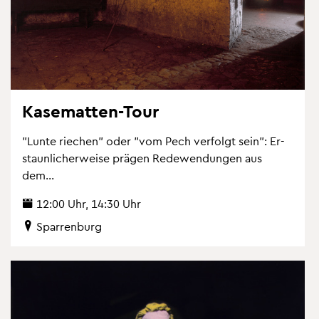
Ka­se­mat­ten-Tour
"Lunte rie­chen" oder "vom Pech ver­folgt sein": Er­
staun­li­cher­wei­se prä­gen Re­de­wen­dun­gen aus
dem...
12:00 Uhr, 14:30 Uhr
Spar­ren­burg