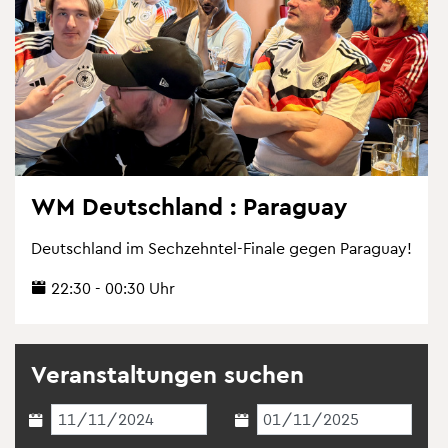
WM Deutsch­land : Pa­ra­gu­ay
Deutsch­land im Sech­zehn­tel-Fi­na­le gegen Pa­ra­gu­ay!
22:30 - 00:30 Uhr
Ver­an­stal­tun­gen su­chen