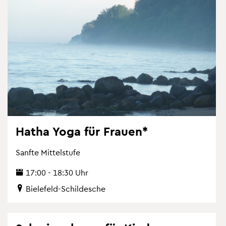
Hatha Yoga für Frau­en*
Sanf­te Mit­tel­stu­fe
17:00 - 18:30 Uhr
Bie­le­feld-Schil­desche