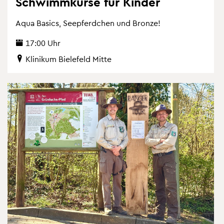
Schwimm­kur­se für Kin­der
Aqua Ba­sics, See­pferd­chen und Bron­ze!
17:00 Uhr
Kli­ni­kum Bie­le­feld Mitte