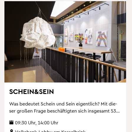
SCHEIN&SEIN
Was be­deu­tet Schein und Sein ei­gent­lich? Mit die­
ser gro­ßen Frage be­schäf­tig­ten sich ins­ge­samt 53...
09:30 Uhr, 14:00 Uhr
Volks­bank-Lobby am Kes­sel­brink