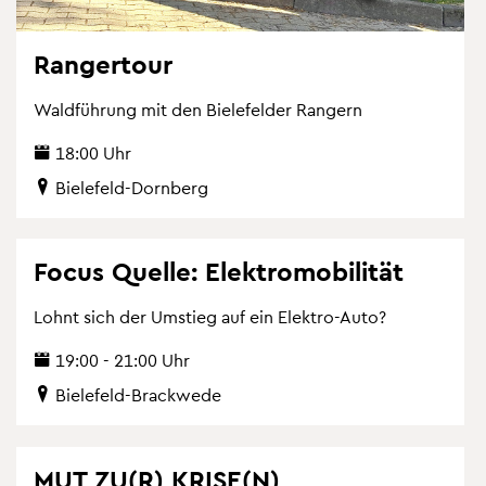
Ran­ger­tour
Wald­füh­rung mit den Bie­le­fel­der Ran­gern
18:00 Uhr
Bie­le­feld-Dorn­berg
Focus Quel­le: Elek­tro­mo­bi­li­tät
Lohnt sich der Um­stieg auf ein Elek­tro-Auto?
19:00 - 21:00 Uhr
Bie­le­feld-Brack­we­de
MUT ZU(R) KRISE(N)