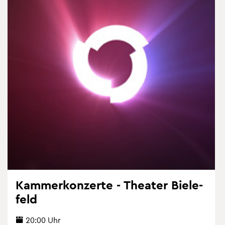
Kam­mer­kon­zer­te - Thea­ter Bie­le­
feld
20:00 Uhr