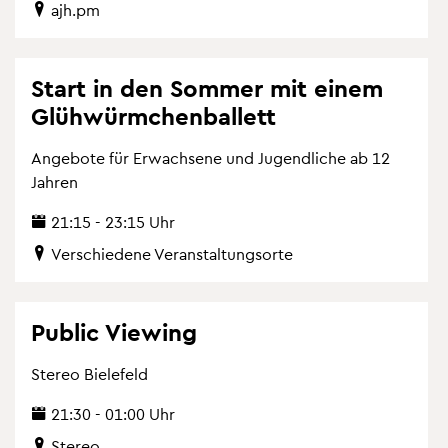
ajh.​pm
Start in den Som­mer mit einem
Glüh­würm­chen­bal­lett
An­ge­bo­te für Er­wach­se­ne und Ju­gend­li­che ab 12
Jah­ren
21:15 - 23:15 Uhr
Ver­schie­de­ne Ver­an­stal­tungs­or­te
Pu­blic Viewing
Ste­reo Bie­le­feld
21:30 - 01:00 Uhr
Ste­reo