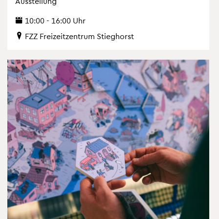
Aus­stel­lung
10:00 - 16:00 Uhr
FZZ Frei­zeit­zen­trum Stieg­horst