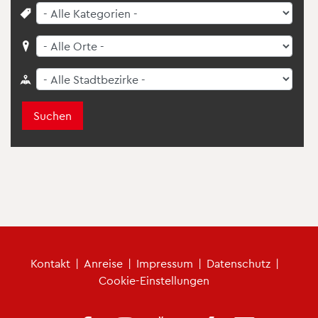
Suchen
Fu­ß­zei­len­me­nü
Kon­takt
|
An­rei­se
|
Im­pres­sum
|
Da­ten­schutz
|
Coo­kie-Ein­stel­lun­gen