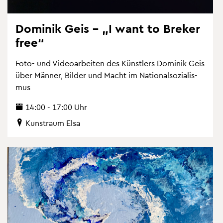
Do­mi­nik Geis – „I want to Bre­ker
free“
Foto- und Vi­deo­ar­bei­ten des Künst­lers Do­mi­nik Geis
über Män­ner, Bil­der und Macht im Na­tio­nal­so­zia­lis­
mus
14:00 - 17:00 Uhr
Kunst­raum Elsa