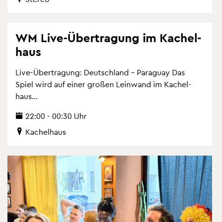
WM Live-Über­tra­gung im Ka­chel­
haus
Live-Über­tra­gung: Deutsch­land – Pa­ra­gu­ay Das
Spiel wird auf einer gro­ßen Lein­wand im Ka­chel­
haus...
22:00 - 00:30 Uhr
Ka­chel­haus