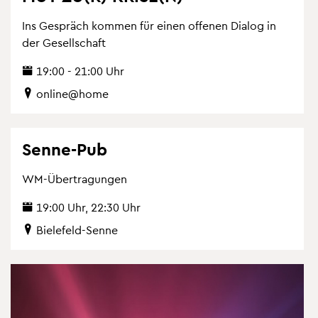
Ins Ge­spräch kom­men für einen of­fe­nen Dia­log in
der Ge­sell­schaft
19:00 - 21:00 Uhr
on­line@home
Senne-Pub
WM-Über­tra­gun­gen
19:00 Uhr, 22:30 Uhr
Bie­le­feld-Senne