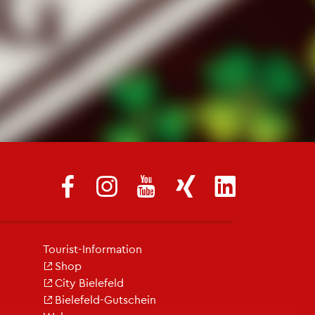
Tou­rist-In­for­ma­ti­on
Shop
City Bie­le­feld
Bie­le­feld-Gut­schein