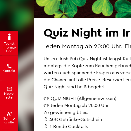
Quiz Night im Iri
Tou­rist
Jeden Mon­tag ab 20:00 Uhr. Ein­tr
In­for­ma­
ti­on
Un­se­re Irish Pub Quiz Night ist längst Kul
mon­tags die Köpfe zum Rau­chen ge­bracht
Kon­takt
war­ten euch span­nen­de Fra­gen aus ver­s
die Chan­ce auf tolle Prei­se. Re­ser­viert e
Quiz Night sind heiß be­gehrt.
News­
let­ter
👉 QUIZ NIGHT (All­ge­mein­wis­sen)
👉 Jeden Mon­tag ab 20:00 Uhr
Zu ge­win­nen gibt es:
Schrift­
🔖 40€ Ge­trän­ke-Gut­schein
grö­ße
🔖 1 Runde Cock­tails