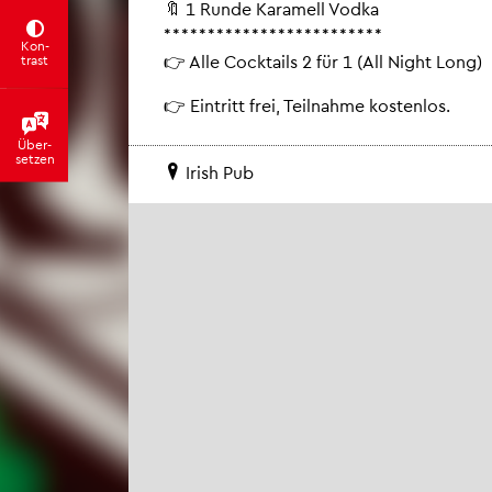
🔖 1 Runde Ka­ra­mell Vodka
*************************
Kon­
👉 Alle Cock­tails 2 für 1 (All Night Long)
trast
👉 Ein­tritt frei, Teil­nah­me kos­ten­los.
Über­
set­zen
Irish Pub