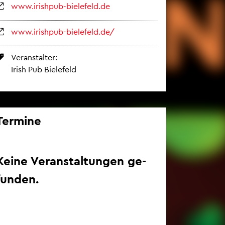
www.​irishpub-​bielefeld.​de
www.​irishpub-​bielefeld.​de/
Ver­an­stal­ter:
Irish Pub Bie­le­feld
Ter­mi­ne
Keine Ver­an­stal­tun­gen ge­
fun­den.