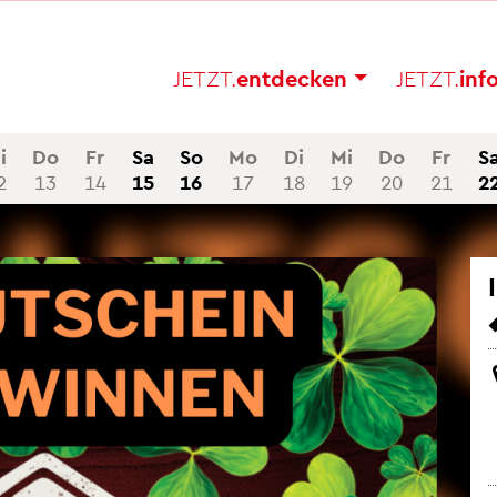
JETZT.
ent­de­cken
JETZT.
in­f
i
Do
Fr
Sa
So
Mo
Di
Mi
Do
Fr
S
2
13
14
15
16
17
18
19
20
21
2