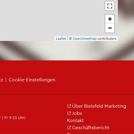
+
−
Leaf­let
| ©
Open­Street­Map
con­tri­bu­tors
tz
|
Coo­kie-Ein­stel­lun­gen
Über Bie­le­feld Mar­ke­ting
Jobs
 | Fr 9-13 Uhr)
Kon­takt
Ge­schäfts­be­richt