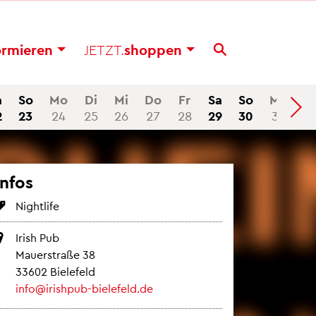
or­mie­ren
JETZT.
shop­pen
a
So
Mo
Di
Mi
Do
Fr
Sa
So
Mo
2
23
24
25
26
27
28
29
30
31
Infos
Night­li­fe
Irish Pub
Mau­er­stra­ße 38
33602 Bie­le­feld
info@​irishpub-​bielefeld.​de