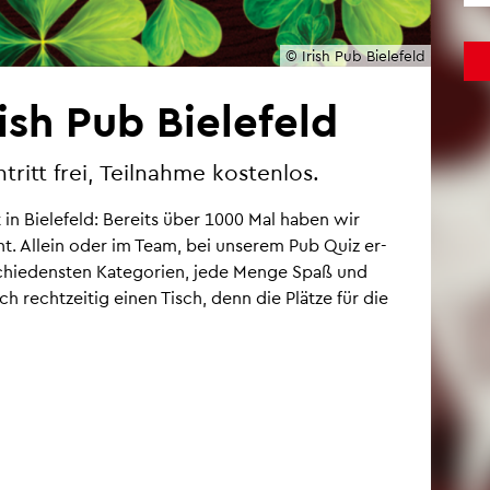
© Irish Pub Bie­le­feld
sh Pub Bie­le­feld
itt frei, Teil­nah­me kos­ten­los.
t in Bie­le­feld: Be­reits über 1000 Mal haben wir
. Al­lein oder im Team, bei un­se­rem Pub Quiz er­
chie­dens­ten Ka­te­go­ri­en, jede Menge Spaß und
uch recht­zei­tig einen Tisch, denn die Plät­ze für die