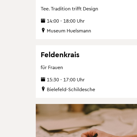
Tee. Tra­di­ti­on trifft De­sign
14:00 - 18:00 Uhr
Mu­se­um Hu­els­mann
Fel­den­krais
für Frau­en
15:30 - 17:00 Uhr
Bie­le­feld-Schil­desche