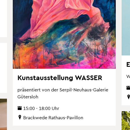
E
Kunst­aus­stel­lung WAS­SER
W
prä­sen­tiert von der Ser­pil-Neu­haus-Ga­le­rie
Gü­ters­loh
15:00 - 18:00 Uhr
Brack­we­de Rat­haus-Pa­vil­lon