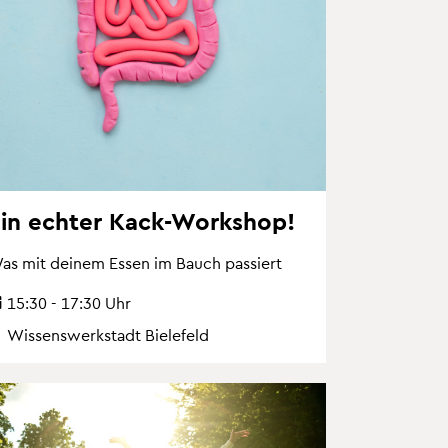
in ech­ter Kack-Work­shop!
as mit dei­nem Essen im Bauch pas­siert
15:30 - 17:30 Uhr
Wis­sens­werk­stadt Bie­le­feld