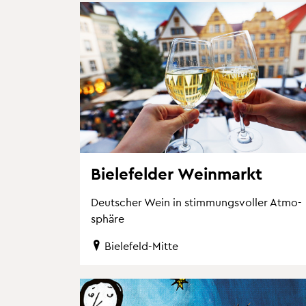
Bie­le­fel­der Wein­markt
Deut­scher Wein in stim­mungs­vol­ler At­mo­
sphä­re
Bie­le­feld-Mitte