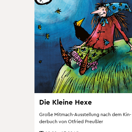
Die Klei­ne Hexe
Große Mit­mach-Aus­stel­lung nach dem Kin­
der­buch von Ot­fried Preu­ß­ler