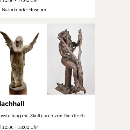
10:00 - 17:00 Uhr
Na­tur­kun­de-Mu­se­um
ach­hall
us­stel­lung mit Skultpu­ren von Nina Koch
10:00 - 18:00 Uhr