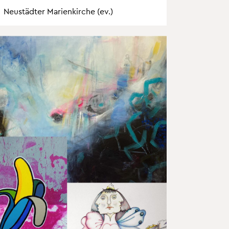
Neu­städ­ter Ma­ri­en­kir­che (ev.)