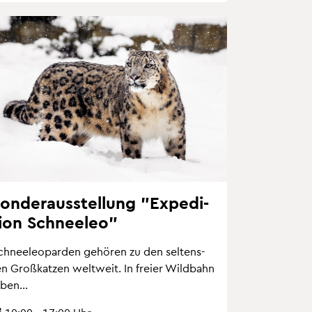
on­der­aus­stel­lung "Ex­pe­di­
i­on Schnee­leo"
chnee­leo­par­den ge­hö­ren zu den sel­tens­
en Gro­ß­kat­zen welt­weit. In frei­er Wild­bahn
eben...