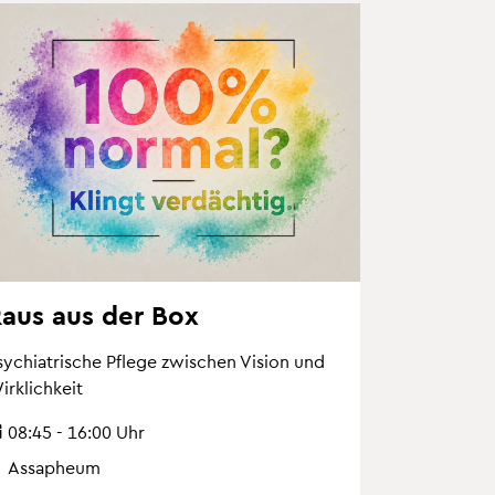
aus aus der Box
ych­ia­tri­sche Pfle­ge zwi­schen Vi­si­on und
rk­lich­keit
08:45 - 16:00 Uhr
Ass­a­phe­um