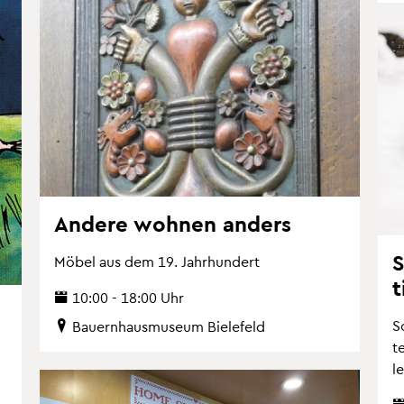
An­de­re woh­nen an­ders
S
Möbel aus dem 19. Jahr­hun­dert
t
10:00 - 18:00 Uhr
S
Bau­ern­haus­mu­se­um Bie­le­feld
t
l