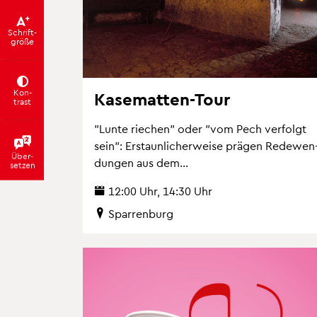
Schrift­
grö­ße
Kon­
Ka­se­mat­ten-Tour
trast
"Lunte rie­chen" oder "vom Pech ver­folgt
sein": Er­staun­li­cher­wei­se prä­gen Re­de­wen
Über­
dun­gen aus dem...
set­zen
12:00 Uhr, 14:30 Uhr
Spar­ren­burg