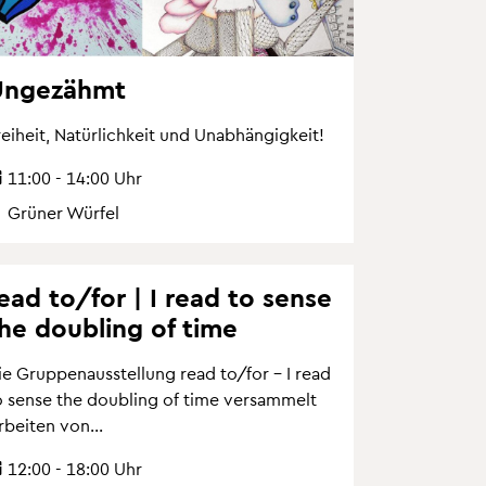
n­ge­zähmt
ei­heit, Na­tür­lich­keit und Un­ab­hän­gig­keit!
11:00 - 14:00 Uhr
Grü­ner Wür­fel
ead to/for | I read to sense
he dou­bling of time
ie Grup­pen­aus­stel­lung read to/for – I read
o sense the dou­bling of time ver­sam­melt
­bei­ten von...
12:00 - 18:00 Uhr