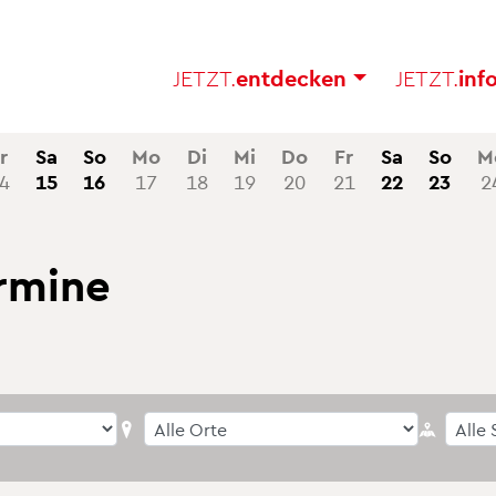
JETZT.
ent­de­cken
JETZT.
in­f
r
Sa
So
Mo
Di
Mi
Do
Fr
Sa
So
M
4
15
16
17
18
19
20
21
22
23
2
r­mi­ne