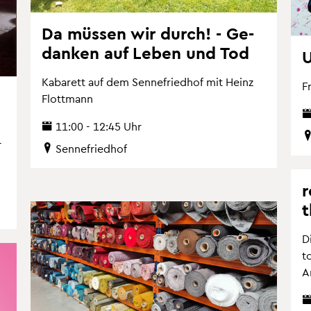
Da müs­sen wir durch! - Ge­
dan­ken auf Leben und Tod
U
Ka­ba­rett auf dem Sen­ne­fried­hof mit Heinz
Fr
Flott­mann
11:00 - 12:45 Uhr
­
Sen­ne­fried­hof
r
t
D
t
Ar