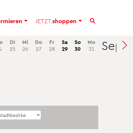
or­mie­ren
JETZT.
shop­pen
Sep
o
Di
Mi
Do
Fr
Sa
So
Mo
Di
4
25
26
27
28
29
30
31
1