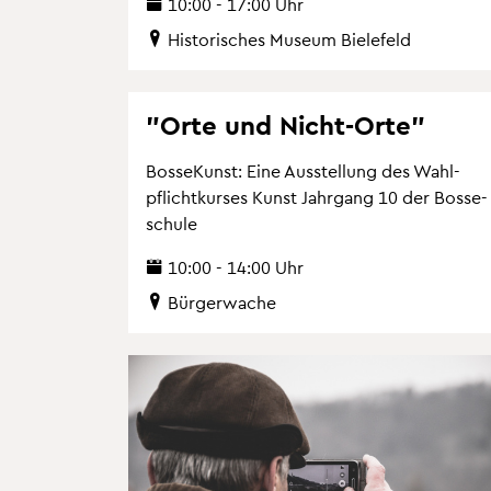
10:00 - 17:00 Uhr
His­to­ri­sches Mu­se­um Bie­le­feld
"Orte und Nicht-Orte"
Bos­se­Kunst: Eine Aus­stel­lung des Wahl­
pflicht­kur­ses Kunst Jahr­gang 10 der Bos­se­
schu­le
10:00 - 14:00 Uhr
Bür­ger­wa­che