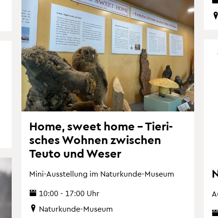
Home, sweet home – Tie­ri­
sches Woh­nen zwi­schen
Teuto und Weser
N
Mini-Aus­stel­lung im Na­tur­kun­de-Mu­se­um
10:00 - 17:00 Uhr
A
Na­tur­kun­de-Mu­se­um