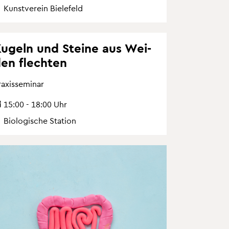
Kunst­ver­ein Bie­le­feld
u­geln und Stei­ne aus Wei­
en flech­ten
a­xis­se­mi­nar
15:00 - 18:00 Uhr
Bio­lo­gi­sche Sta­ti­on