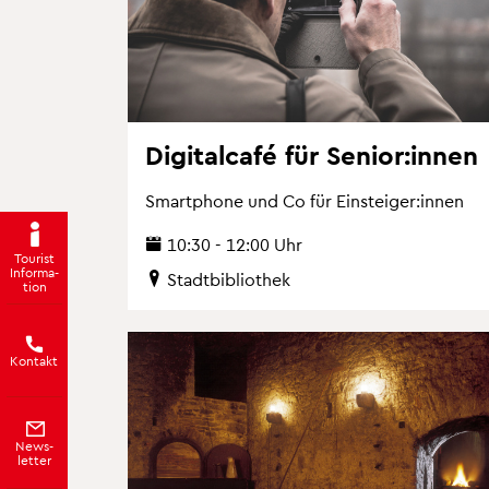
Di­gi­tal­ca­fé für Se­ni­or:innen
Smart­pho­ne und Co für Ein­stei­ger:innen
10:30 - 12:00 Uhr
Tou­rist
In­for­ma­
Stadt­bi­blio­thek
ti­on
Kon­takt
News­
let­ter