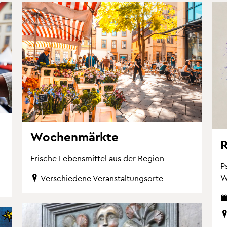
Wo­chen­märk­te
R
Fri­sche Le­bens­mit­tel aus der Re­gi­on
Ps
Wi
Ver­schie­de­ne Ver­an­stal­tungs­or­te