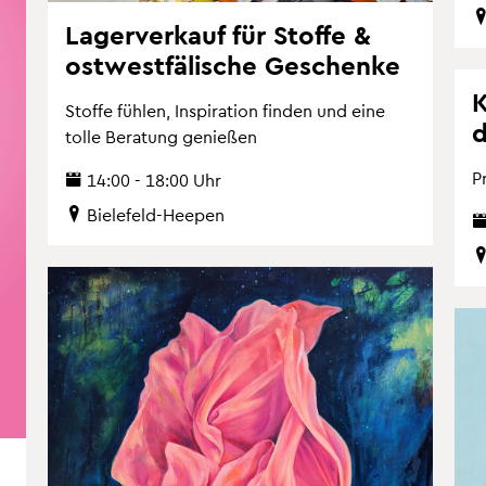
La­ger­ver­kauf für Stof­fe &
ost­west­fä­li­sche Ge­schen­ke
K
Stof­fe füh­len, In­spi­ra­ti­on fin­den und eine
d
tolle Be­ra­tung ge­nie­ßen
Pr
14:00 - 18:00 Uhr
Bie­le­feld-Hee­pen