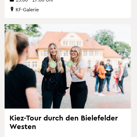
KF-Ga­le­rie
Kiez-Tour durch den Bie­le­fel­der
Wes­ten