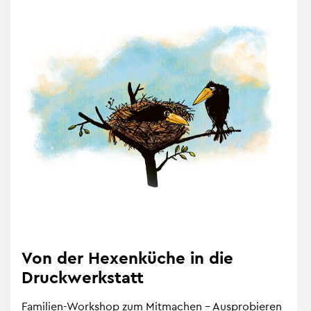
Von der He­xen­kü­che in die
Druck­werk­statt
Fa­mi­li­en-Work­shop zum Mit­ma­chen – Aus­pro­bie­ren