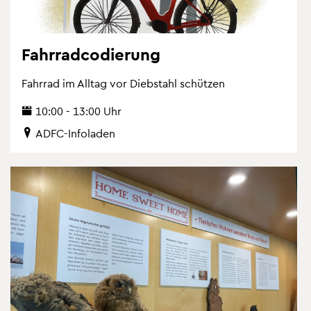
Fahr­rad­co­die­rung
Fahr­rad im All­tag vor Dieb­stahl schüt­zen
10:00 - 13:00 Uhr
ADFC-In­fo­la­den