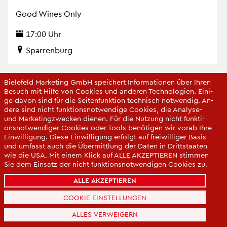
Good Wines Only
17:00 Uhr
Spar­ren­burg
Bie­le­feld Mar­ke­ting GmbH spei­chert In­for­ma­tio­nen über Ihren
Be­such mit Hilfe von Coo­kies und an­de­ren Tech­no­lo­gi­en. Ei­ni­
ge davon sind für die Sei­ten­funk­ti­on tech­nisch not­wen­dig. An­
de­re sind nicht funk­ti­ons­not­wen­di­ge Coo­kies, die Ana­ly­se-
und Mar­ke­ting­zwe­cken die­nen. Für die Nut­zung nicht funk­ti­
ons­not­wen­di­ger Coo­kies oder Tools be­nö­ti­gen wir vorab Ihre
Ein­wil­li­gung. Diese Ein­wil­li­gung er­folgt auf frei­wil­li­ger Basis
und um­fasst auch die Über­mitt­lung der Daten in Dritt­staa­ten
wie die USA. Mit einem Klick auf ALLE AK­ZEP­TIE­REN stim­men
Sie dem Ein­satz der nicht funk­ti­ons­not­wen­di­gen Coo­kies zu.
Sie kön­nen Ihre Ein­wil­li­gung über die COO­KIE-EIN­STEL­LUN­
ALLE AKZEPTIEREN
GEN je­der­zeit än­dern oder mit Wir­kung für die Zu­kunft wi­der­
ru­fen.
COOKIE EINSTELLUNGEN
Da­ten­schut­z­er­klä­rung
ALLES VERWEIGERN
Im­pres­sum