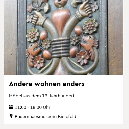
An­de­re woh­nen an­ders
Möbel aus dem 19. Jahr­hun­dert
11:00 - 18:00 Uhr
Bau­ern­haus­mu­se­um Bie­le­feld