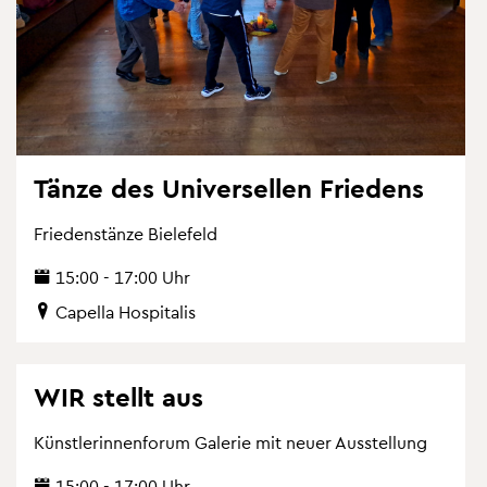
Tänze des Uni­ver­sel­len Frie­dens
Frie­denstän­ze Bie­le­feld
15:00 - 17:00 Uhr
Ca­pel­la Hos­pi­ta­lis
WIR stellt aus
Künst­le­rin­nen­fo­rum Ga­le­rie mit neuer Aus­stel­lung
15:00 - 17:00 Uhr