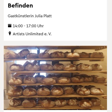
Be­fin­den
Gast­künst­le­rin Julia Platt
14:00 - 17:00 Uhr
Ar­tists Un­li­mi­ted e. V.