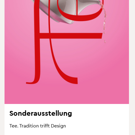
Son­der­aus­stel­lung
Tee. Tra­di­ti­on trifft De­sign