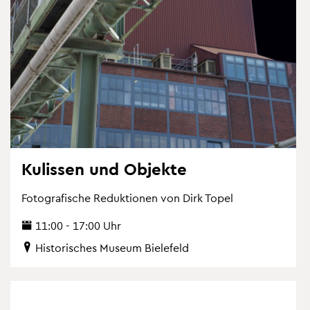
Ku­lis­sen und Ob­jek­te
Fo­to­gra­fi­sche Re­duk­tio­nen von Dirk Topel
11:00 - 17:00 Uhr
His­to­ri­sches Mu­se­um Bie­le­feld