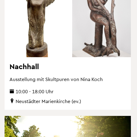
Nach­hall
Aus­stel­lung mit Skultpu­ren von Nina Koch
10:00 - 18:00 Uhr
Neu­städ­ter Ma­ri­en­kir­che (ev.)