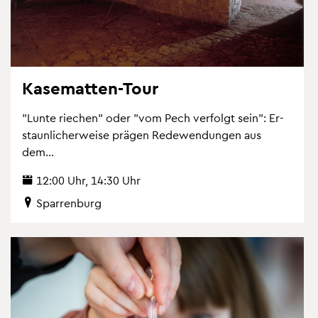
Ka­se­mat­ten-Tour
"Lunte rie­chen" oder "vom Pech ver­folgt sein": Er­
staun­li­cher­wei­se prä­gen Re­de­wen­dun­gen aus
dem...
12:00 Uhr, 14:30 Uhr
Spar­ren­burg