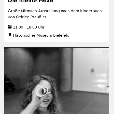
Große Mit­mach-Aus­stel­lung nach dem Kin­der­buch
von Ot­fried Preu­ß­ler
11:00 - 18:00 Uhr
His­to­ri­sches Mu­se­um Bie­le­feld