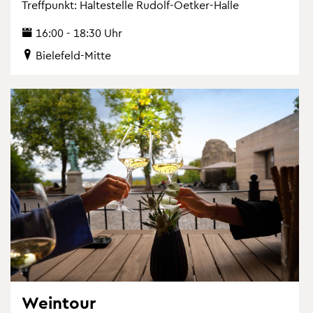
Treff­punkt: Hal­te­stel­le Ru­dolf-Oet­ker-Halle
16:00 - 18:30 Uhr
Bie­le­feld-Mitte
Wein­tour