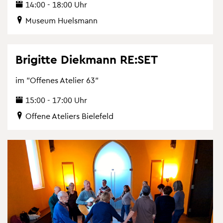
14:00 - 18:00 Uhr
Mu­se­um Hu­els­mann
Bri­git­te Diek­mann RE:SET
im "Of­fe­nes Ate­lier 63"
15:00 - 17:00 Uhr
Of­fe­ne Ate­liers Bie­le­feld