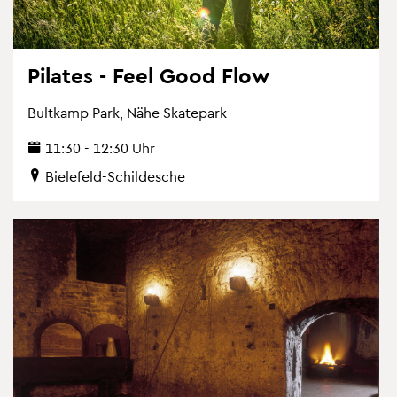
Pi­la­tes - Feel Good Flow
Bult­kamp Park, Nähe Skate­park
11:30 - 12:30 Uhr
Bie­le­feld-Schil­desche