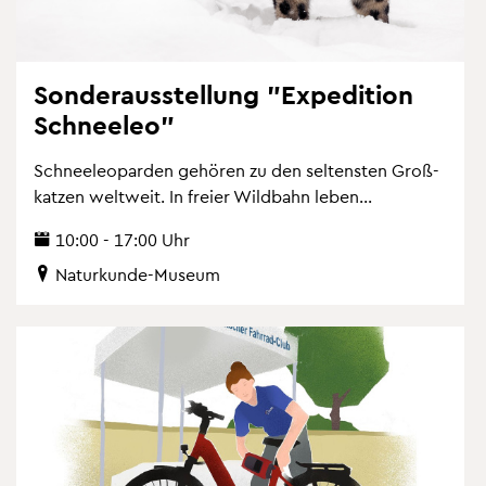
Son­der­aus­stel­lung "Ex­pe­di­ti­on
Schnee­leo"
Schnee­leo­par­den ge­hö­ren zu den sel­tens­ten Gro­ß­
kat­zen welt­weit. In frei­er Wild­bahn leben...
10:00 - 17:00 Uhr
Na­tur­kun­de-Mu­se­um