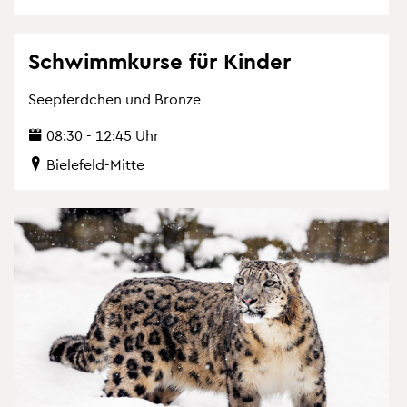
Schwimm­kur­se für Kin­der
See­pferd­chen und Bron­ze
08:30 - 12:45 Uhr
Bie­le­feld-Mitte