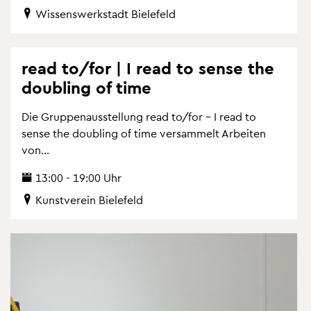
Wis­sens­werk­stadt Bie­le­feld
read to/for | I read to sense the
dou­bling of time
Die Grup­pen­aus­stel­lung read to/for – I read to
sense the dou­bling of time ver­sam­melt Ar­bei­ten
von...
13:00 - 19:00 Uhr
Kunst­ver­ein Bie­le­feld