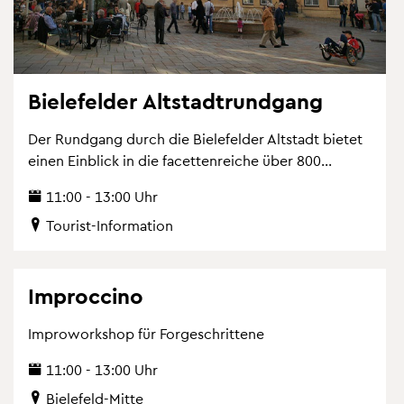
Bie­le­fel­der Alt­stadt­rund­gang
Der Rund­gang durch die Bie­le­fel­der Alt­stadt bie­tet
einen Ein­blick in die fa­cet­ten­rei­che über 800...
11:00 - 13:00 Uhr
Tou­rist-In­for­ma­ti­on
Improcci­no
Im­pro­work­shop für For­ge­schrit­te­ne
11:00 - 13:00 Uhr
Bie­le­feld-Mitte