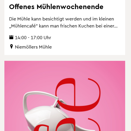
Of­fe­nes Müh­len­wo­chen­en­de
Die Mühle kann be­sich­tigt wer­den und im klei­nen
„Müh­len­ca­fé“ kann man fri­schen Ku­chen bei einer...
14:00 - 17:00 Uhr
Nie­möl­lers Mühle