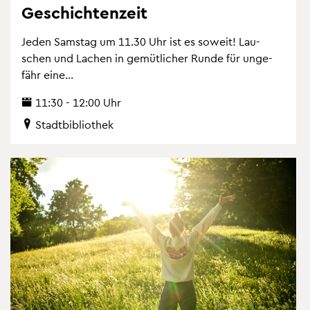
Ge­schich­ten­zeit
Jeden Sams­tag um 11.30 Uhr ist es so­weit! Lau­
schen und La­chen in ge­müt­li­cher Runde für un­ge­
fähr eine...
11:30 - 12:00 Uhr
Stadt­bi­blio­thek