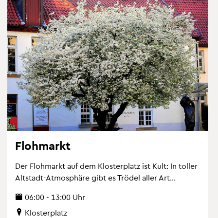
Floh­markt
Der Floh­markt auf dem Klos­ter­platz ist Kult: In tol­ler
Alt­stadt-At­mo­sphä­re gibt es Trö­del aller Art...
06:00 - 13:00 Uhr
Klos­ter­platz