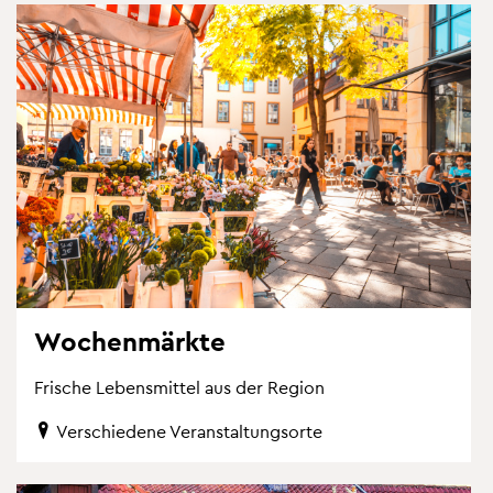
Wo­chen­märk­te
Fri­sche Le­bens­mit­tel aus der Re­gi­on
Ver­schie­de­ne Ver­an­stal­tungs­or­te