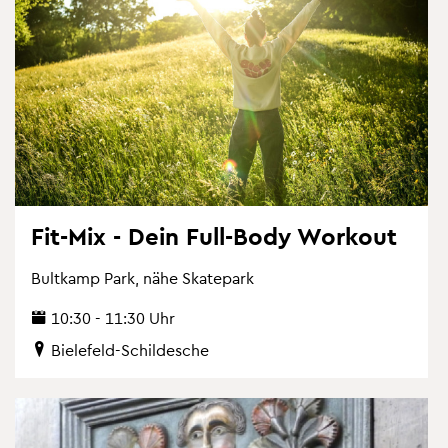
Fit-Mix - Dein Full-Body Work­out
Bult­kamp Park, nähe Skate­park
10:30 - 11:30 Uhr
Bie­le­feld-Schil­desche