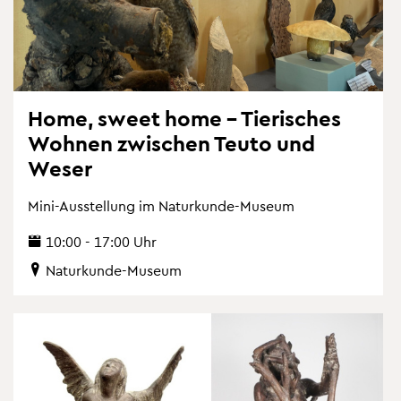
Home, sweet home – Tie­ri­sches
Woh­nen zwi­schen Teuto und
Weser
Mini-Aus­stel­lung im Na­tur­kun­de-Mu­se­um
10:00 - 17:00 Uhr
Na­tur­kun­de-Mu­se­um