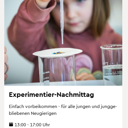
Ex­pe­ri­men­tier-Nach­mit­tag
Ein­fach vor­bei­kom­men - für alle jun­gen und jung­ge­
blie­be­nen Neu­gie­ri­gen
13:00 - 17:00 Uhr