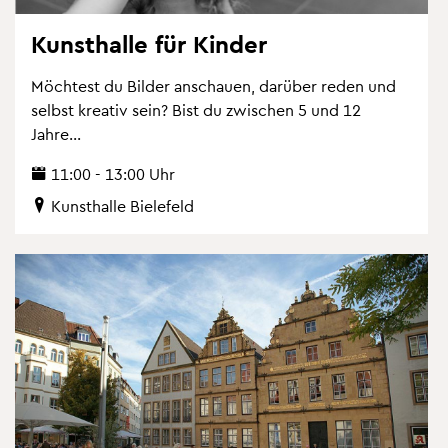
Kunst­hal­le für Kin­der
Möch­test du Bil­der an­schau­en, dar­über reden und
selbst krea­tiv sein? Bist du zwi­schen 5 und 12
Jahre...
11:00 - 13:00 Uhr
Kunst­hal­le Bie­le­feld