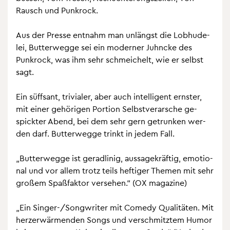
Rausch und Punk­rock.
Aus der Pres­se ent­nahm man un­längst die Lob­hu­de­
lei, But­ter­weg­ge sei ein mo­der­ner Juhn­cke des
Punk­rock, was ihm sehr schmei­chelt, wie er selbst
sagt.
Ein süff­sant, tri­via­ler, aber auch in­tel­li­gent erns­ter,
mit einer ge­hö­ri­gen Por­ti­on Selbst­ver­ar­sche ge­
spick­ter Abend, bei dem sehr gern ge­trun­ken wer­
den darf. But­ter­weg­ge trinkt in jedem Fall.
„But­ter­weg­ge ist ge­rad­li­nig, aus­sa­ge­kräf­tig, emo­tio­
nal und vor allem trotz teils hef­ti­ger The­men mit sehr
gro­ßem Spaßfak­tor ver­se­hen.“ (OX ma­ga­zi­ne)
„Ein Sin­ger-/Song­wri­ter mit Co­me­dy Qua­li­tä­ten. Mit
herz­er­wär­men­den Songs und ver­schmitz­tem Humor