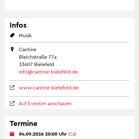
Infos
Musik
Can­ti­ne
Bleich­stra­ße 77a
33607 Bie­le­feld
info@​cantine-​bielefeld.​de
www.​cantine-​bielefeld.​de
Auf Even­tim an­schau­en
Ter­mi­ne
04.09.2026 20:00 Uhr
iCal