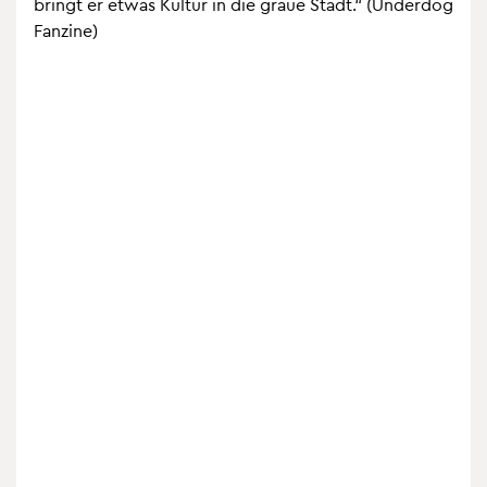
bringt er etwas Kul­tur in die graue Stadt.“ (Un­der­dog
Fan­zine)