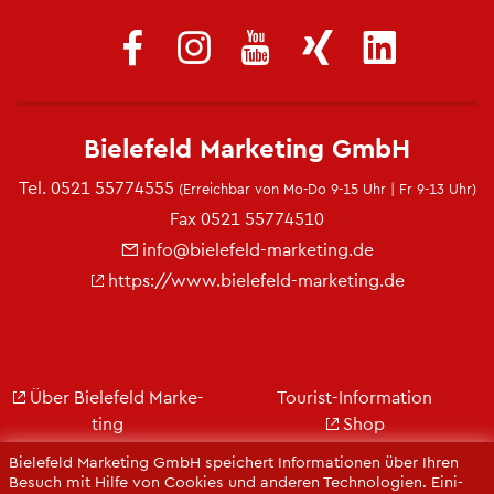
Bie­le­feld Mar­ke­ting GmbH
Tel.
0521 55774555
(Er­reich­bar von Mo-Do 9-15 Uhr | Fr 9-13 Uhr)
Fax 0521 55774510
info@​bielefeld-​marketing.​de
https://​www.​bielefeld-​marketing.​de
Über Bie­le­feld Mar­ke­
Tou­rist-In­for­ma­ti­on
ting
Shop
Jobs
City Bie­le­feld
Bie­le­feld Mar­ke­ting GmbH spei­chert In­for­ma­tio­nen über Ihren
Kon­takt
Bie­le­feld-Gut­schein
Be­such mit Hilfe von Coo­kies und an­de­ren Tech­no­lo­gi­en. Ei­ni­