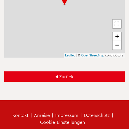
+
−
Leaf­let
| ©
Open­Street­Map
con­tri­bu­tors
Zu­rück
Fu­ß­zei­len­me­nü
Kon­takt
|
An­rei­se
|
Im­pres­sum
|
Da­ten­schutz
|
Coo­kie-Ein­stel­lun­gen