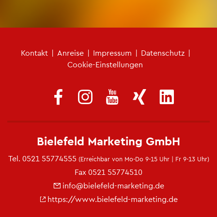
Fu­ß­zei­len­me­nü
Kon­takt
|
An­rei­se
|
Im­pres­sum
|
Da­ten­schutz
|
Coo­kie-Ein­stel­lun­gen
Bie­le­feld Mar­ke­ting GmbH
Tel.
0521 55774555
(Er­reich­bar von Mo-Do 9-15 Uhr | Fr 9-13 Uhr)
Fax 0521 55774510
info@​bielefeld-​marketing.​de
https://​www.​bielefeld-​marketing.​de