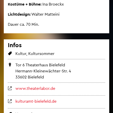
Kos­tü­me + Bühne:
Ina Bro­eckx
Licht­de­sign:
Wal­ter Matt­ei­ni
Dauer ca. 70 Min.
Infos
Kul­tur, Kul­tur­som­mer
Tor 6 Thea­ter­haus Bie­le­feld
Her­mann-Klei­ne­wäch­ter-Str. 4
33602 Bie­le­feld
www.​the​ater​labo​r.​de
kul­tur­amt-bie­le­feld.de