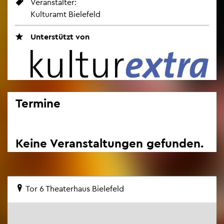
Ver­an­stal­ter:
Kul­tur­amt Bie­le­feld
Un­ter­stützt von
Ter­mi­ne
Keine Ver­an­stal­tun­gen ge­fun­den.
Tor 6 Thea­ter­haus Bie­le­feld