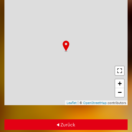
+
−
Leaf­let
| ©
Open­Street­Map
con­tri­bu­tors
Zu­rück