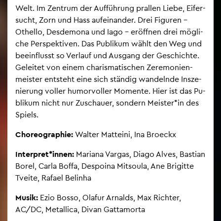
Welt. Im Zen­trum der Auf­füh­rung pral­len Liebe, Ei­fer­
sucht, Zorn und Hass auf­ein­an­der. Drei Fi­gu­ren –
Othel­lo, Des­de­mo­na und Iago – er­öff­nen drei mög­li­
che Per­spek­ti­ven. Das Pu­bli­kum wählt den Weg und
be­ein­flusst so Ver­lauf und Aus­gang der Ge­schich­te.
Ge­lei­tet von einem cha­ris­ma­ti­schen Ze­re­mo­ni­en­
meis­ter ent­steht eine sich stän­dig wan­deln­de In­sze­
nie­rung vol­ler hu­mor­vol­ler Mo­men­te. Hier ist das Pu­
bli­kum nicht nur Zu­schau­er, son­dern Meis­ter*in des
Spiels.
Cho­reo­gra­phie:
Wal­ter Matt­ei­ni, Ina Bro­eckx
In­ter­pret*innen:
Ma­ria­na Var­gas, Diago Alves, Bas­ti­an
Borel, Carla Boffa, Des­poi­na Mit­sou­la, Ane Bri­git­te
Tvei­te, Ra­fa­el Bel­in­ha
Musik:
Ezio Bosso, Olafur Ar­nalds, Max Rich­ter,
AC/DC, Me­tal­li­ca, Divan Gat­ta­mor­ta