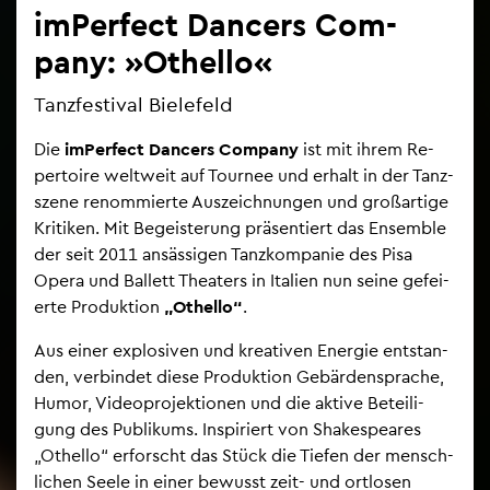
im­Per­fect Dan­cers Com­
pany: »Othel­lo«
Tanz­fes­ti­val Bie­le­feld
Die
im­Per­fect Dan­cers Com­pany
ist mit ihrem Re­
per­toire welt­weit auf Tour­nee und er­halt in der Tanz­
sze­ne re­nom­mier­te Aus­zeich­nun­gen und gro­ß­ar­ti­ge
Kri­ti­ken. Mit Be­geis­te­rung prä­sen­tiert das En­sem­ble
der seit 2011 an­säs­si­gen Tanz­kom­pa­nie des Pisa
Opera und Bal­lett Thea­ters in Ita­li­en nun seine ge­fei­
er­te Pro­duk­ti­on
„Othel­lo“
.
Aus einer ex­plo­si­ven und krea­ti­ven En­er­gie ent­stan­
den, ver­bin­det diese Pro­duk­ti­on Ge­bär­den­spra­che,
Humor, Vi­deo­pro­jek­tio­nen und die ak­ti­ve Be­tei­li­
gung des Pu­bli­kums. In­spi­riert von Shake­speares
„Othel­lo“ er­forscht das Stück die Tie­fen der mensch­
li­chen Seele in einer be­wusst zeit- und ort­lo­sen