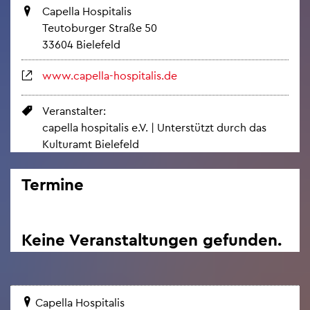
Ca­pel­la Hos­pi­ta­lis
Teu­to­bur­ger Stra­ße 50
33604 Bie­le­feld
www.​capella-​hospitalis.​de
Ver­an­stal­ter:
ca­pel­la hos­pi­ta­lis e.V. | Un­ter­stützt durch das
Kul­tur­amt Bie­le­feld
Ter­mi­ne
Keine Ver­an­stal­tun­gen ge­fun­den.
Ca­pel­la Hos­pi­ta­lis