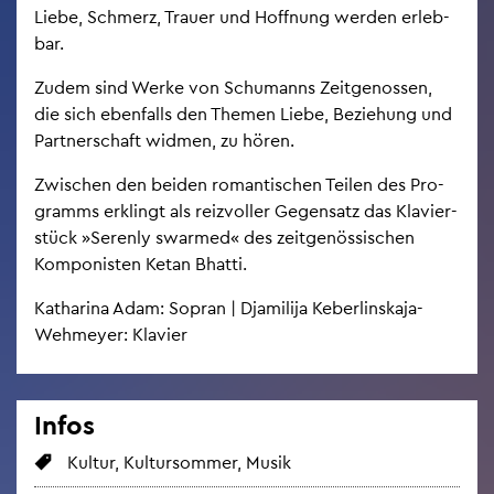
Liebe, Schmerz, Trau­er und Hoff­nung wer­den er­leb­
bar.
Zudem sind Werke von Schu­manns Zeit­ge­nos­sen,
die sich eben­falls den The­men Liebe, Be­zie­hung und
Part­ner­schaft wid­men, zu hören.
Zwi­schen den bei­den ro­man­ti­schen Tei­len des Pro­
gramms er­klingt als reiz­vol­ler Ge­gen­satz das Kla­vier­
stück »Se­ren­ly swar­med« des zeit­ge­nös­si­schen
Kom­po­nis­ten Ketan Bhat­ti.
Ka­tha­ri­na Adam: So­pran | Dja­mi­li­ja Ke­ber­lin­s­ka­ja-
Weh­mey­er: Kla­vier
Infos
Kul­tur, Kul­tur­som­mer, Musik