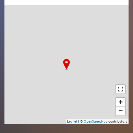
+
−
Leaf­let
| ©
Open­Street­Map
con­tri­bu­tors