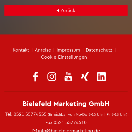
Zu­rück
Fu­ß­zei­len­me­nü
Kon­takt
|
An­rei­se
|
Im­pres­sum
|
Da­ten­schutz
|
Coo­kie-Ein­stel­lun­gen
Bie­le­feld Mar­ke­ting GmbH
Tel.
0521 55774555
(Er­reich­bar von Mo-Do 9-15 Uhr | Fr 9-13 Uhr)
Fax 0521 55774510
info@​bielefeld-​marketing.​de