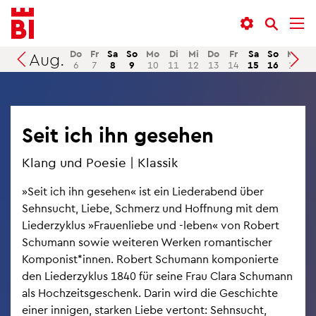
In­
Menü
Suche
halt
an­
an­
an­
sprin­
sprin­
Do
Fr
Sa
So
Mo
Di
Mi
Do
Fr
Sa
So
Mo
D
Aug.
Suchen
6
7
8
9
10
11
12
13
14
15
16
17
1
sprin­
gen
gen
gen
Seit ich ihn ge­se­hen
Klang und Poe­sie | Klas­sik
»Seit ich ihn ge­se­hen« ist ein Lie­der­abend über
Sehn­sucht, Liebe, Schmerz und Hoff­nung mit dem
Lie­der­zy­klus »Frau­en­lie­be und -leben« von Ro­bert
Schu­mann sowie wei­te­ren Wer­ken ro­man­ti­scher
Kom­po­nist*innen. Ro­bert Schu­mann kom­po­nier­te
den Lie­der­zy­klus 1840 für seine Frau Clara Schu­mann
als Hoch­zeits­ge­schenk. Darin wird die Ge­schich­te
einer in­ni­gen, star­ken Liebe ver­tont: Sehn­sucht,