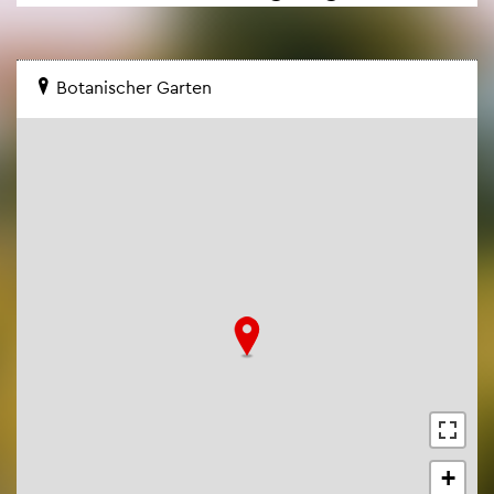
Bo­ta­ni­scher Gar­ten
+