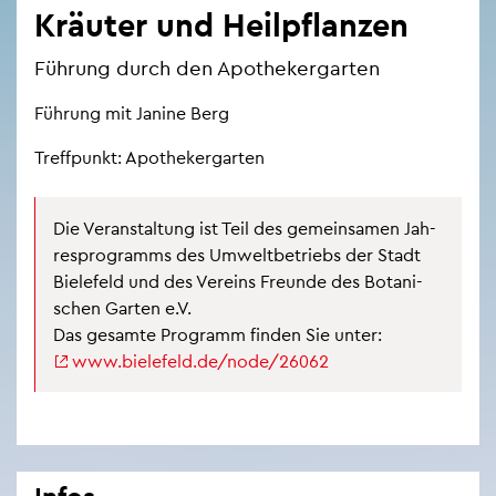
Kräu­ter und Heil­pflan­zen
Füh­rung durch den Apo­the­ker­gar­ten
Füh­rung mit Ja­ni­ne Berg
Treff­punkt: Apo­the­ker­gar­ten
Die Ver­an­stal­tung ist Teil des ge­mein­sa­men Jah­
res­pro­gramms des Um­welt­be­triebs der Stadt
Bie­le­feld und des Ver­eins Freun­de des Bo­ta­ni­
schen Gar­ten e.V.
Das ge­sam­te Pro­gramm fin­den Sie unter:
www.​bielefeld.​de/​node/​26062
Infos