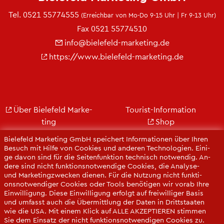
Tel.
0521 55774555
(Er­reich­bar von Mo-Do 9-15 Uhr | Fr 9-13 Uhr)
Fax 0521 55774510
info@​bielefeld-​marketing.​de
https://​www.​bielefeld-​marketing.​de
Über Bie­le­feld Mar­ke­
Tou­rist-In­for­ma­ti­on
ting
Shop
Jobs
City Bie­le­feld
Bie­le­feld Mar­ke­ting GmbH spei­chert In­for­ma­tio­nen über Ihren
Kon­takt
Bie­le­feld-Gut­schein
Be­such mit Hilfe von Coo­kies und an­de­ren Tech­no­lo­gi­en. Ei­ni­
ge davon sind für die Sei­ten­funk­ti­on tech­nisch not­wen­dig. An­
Ge­schäfts­be­richt
Web­cams
de­re sind nicht funk­ti­ons­not­wen­di­ge Coo­kies, die Ana­ly­se-
Pres­se
und Mar­ke­ting­zwe­cken die­nen. Für die Nut­zung nicht funk­ti­
ons­not­wen­di­ger Coo­kies oder Tools be­nö­ti­gen wir vorab Ihre
Ein­wil­li­gung. Diese Ein­wil­li­gung er­folgt auf frei­wil­li­ger Basis
und um­fasst auch die Über­mitt­lung der Daten in Dritt­staa­ten
wie die USA. Mit einem Klick auf ALLE AK­ZEP­TIE­REN stim­men
Sie dem Ein­satz der nicht funk­ti­ons­not­wen­di­gen Coo­kies zu.