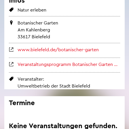
Natur er­le­ben
Bo­ta­ni­scher Gar­ten
Am Kah­len­berg
33617 Bie­le­feld
www.​bielefeld.​de/​botanischer-​garten
Ver­an­stal­tungs­pro­gramm Bo­ta­ni­scher Gar­ten Bie­le­feld
Ver­an­stal­ter:
Um­welt­be­trieb der Stadt Bie­le­feld
Ter­mi­ne
Keine Ver­an­stal­tun­gen ge­fun­den.