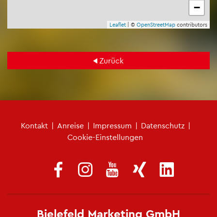
−
Leaf­let
| ©
Open­Street­Map
con­tri­bu­tors
Zu­rück
Fu­ß­zei­len­me­nü
Kon­takt
|
An­rei­se
|
Im­pres­sum
|
Da­ten­schutz
|
Coo­kie-Ein­stel­lun­gen
Bie­le­feld Mar­ke­ting GmbH