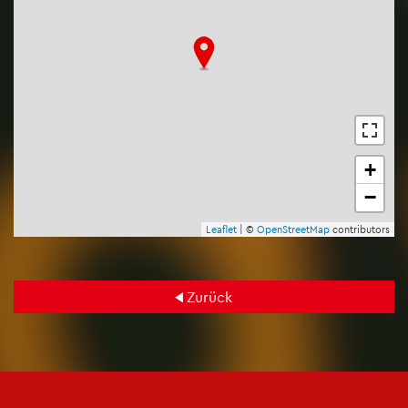
+
−
Leaf­let
| ©
Open­Street­Map
con­tri­bu­tors
Zu­rück