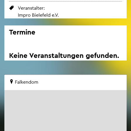
Ver­an­stal­ter:
Impro Bie­le­feld e.V.
Ter­mi­ne
Keine Ver­an­stal­tun­gen ge­fun­den.
Fal­ken­dom