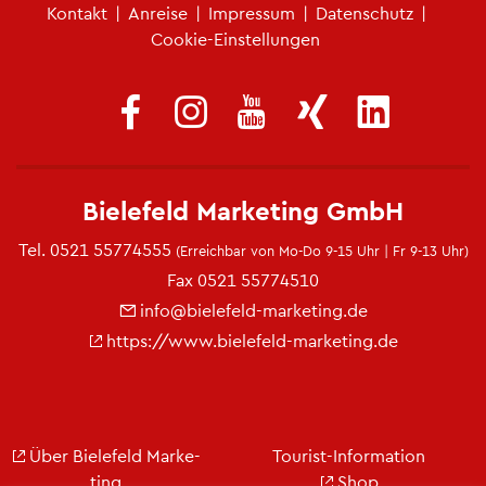
Fu­ß­zei­len­me­nü
Kon­takt
|
An­rei­se
|
Im­pres­sum
|
Da­ten­schutz
|
Coo­kie-Ein­stel­lun­gen
Bie­le­feld Mar­ke­ting GmbH
Tel.
0521 55774555
(Er­reich­bar von Mo-Do 9-15 Uhr | Fr 9-13 Uhr)
Fax 0521 55774510
info@​bielefeld-​marketing.​de
https://​www.​bielefeld-​marketing.​de
Über Bie­le­feld Mar­ke­
Tou­rist-In­for­ma­ti­on
ting
Shop