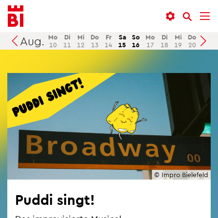
In­
Menü
Suche
halt
an­
an­
an­
sprin­
sprin­
Mo
Di
Mi
Do
Fr
Sa
So
Mo
Di
Mi
Do
Fr
Aug.
Suchen
10
11
12
13
14
15
16
17
18
19
20
21
sprin­
gen
gen
gen
© Impro Bie­le­feld
Puddi singt!