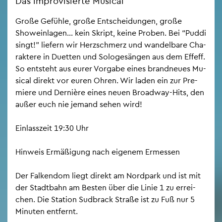
Das im­pro­vi­sier­te Mu­si­cal
Große Ge­füh­le, große Ent­schei­dun­gen, große
Show­ein­la­gen... kein Skript, keine Pro­ben. Bei “Puddi
singt!” lie­fern wir Herz­schmerz und wan­del­ba­re Cha­
rak­te­re in Du­et­ten und So­lo­ge­sän­gen aus dem Eff­eff.
So ent­steht aus eurer Vor­ga­be eines brand­neu­es Mu­
si­cal di­rekt vor euren Ohren. Wir laden ein zur Pre­
mie­re und Der­niè­re eines neuen Broad­way-Hits, den
außer euch nie je­mand sehen wird!
Ein­lass­zeit 19:30 Uhr
Hin­weis Er­mä­ßi­gung nach ei­ge­nem Er­mes­sen
Der Fal­ken­dom liegt di­rekt am Nord­park und ist mit
der Stadt­bahn am Bes­ten über die Linie 1 zu er­rei­
chen. Die Sta­ti­on Sud­brack Stra­ße ist zu Fuß nur 5
Mi­nu­ten ent­fernt.