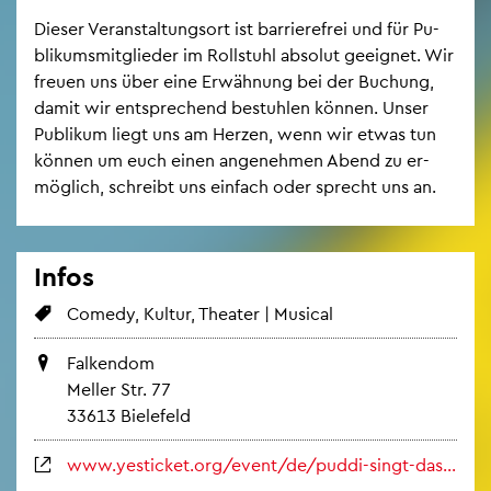
Die­ser Ver­an­stal­tungs­ort ist bar­rie­re­frei und für Pu­
bli­kums­mit­glie­der im Roll­stuhl ab­so­lut ge­eig­net. Wir
freu­en uns über eine Er­wäh­nung bei der Bu­chung,
damit wir ent­spre­chend be­stuh­len kön­nen. Unser
Pu­bli­kum liegt uns am Her­zen, wenn wir etwas tun
kön­nen um euch einen an­ge­neh­men Abend zu er­
mög­lich, schreibt uns ein­fach oder sprecht uns an.
Infos
Co­me­dy, Kul­tur, Thea­ter | Mu­si­cal
Fal­ken­dom
Mel­ler Str. 77
33613 Bie­le­feld
www.​yesticket.​org/​event/​de/​puddi-​singt-​das-​imp​rovi​sier​te-​musical-​26-​06-​26/