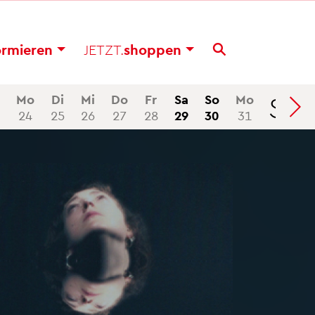
or­mie­ren
JETZT.
shop­pen
Se
Mo
Di
Mi
Do
Fr
Sa
So
Mo
24
25
26
27
28
29
30
31