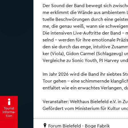
Der Sound der Band be­wegt sich zwi­schen 
me er­klimmt die Wände aus am­bi­en­tem Lä
tu­el­le Be­schwö­run­gen durch eine geis­ter
me, die genau weiß, wann sie schwei­gen
Die in­ten­si­ven Live-Auf­trit­te der Band – 
selnd – wer­den für ihre emo­tio­na­le Prä­zi­
den sie durch das enge, in­tui­ti­ve Zu­sam­m
ker (Viola), Gidon Car­mel (Schlag­zeug) u
Ver­glei­che zu Sonic Youth, PJ Har­vey u
Im Jahr 2026 wird die Band ihr sieb­tes Stu
Tour gehen – eine schim­mern­de klang­li­ch
ent­fal­tet wie ein er­wach­tes Ver­lan­gen, d
Ver­an­stal­ter: Welt­haus Bie­le­feld e.V. in 
Ge­för­dert vom Mi­nis­te­ri­um für Kul­tur 
Tou­rist
In­for­ma­
ti­on
Forum Bie­le­feld - Boge Fa­brik