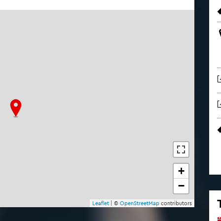
+
−
Leaf­let
| ©
Open­Street­Map
con­tri­bu­tors