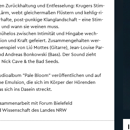
Zu­rück­hal­tung und Ent­fes­se­lung: Kru­gers Stim­
rm, webt glei­cher­ma­ßen Flüs­tern und keh­lig-ri­
­haf­te, post-pun­ki­ge Klang­land­schaft – eine Stim­
 und wann sie wei­nen muss.
mü­he­los zwi­schen In­ti­mi­tät und Hin­ga­be wech­
si­on und Kraft ge­fei­ert. Zu­sam­men­ge­hal­ten wer­
en­spiel von Liú Mot­tes (Gi­tar­re), Jean-Loui­se Par­
nd An­dre­as Bon­kow­ski (Bass). Der Sound zieht
nd Nick Cave & the Bad Seeds.
­dio­al­bum "Pale Bloom" ver­öf­fent­li­chen und auf
e Emul­si­on, die sich im Kör­per der Hö­ren­den
as sich ins Da­sein streckt.
Zu­sam­men­ar­beit mit Forum Bie­le­feld
und Wis­sen­schaft des Lan­des NRW