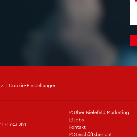
tz
|
Coo­kie-Ein­stel­lun­gen
Über Bie­le­feld Mar­ke­ting
Jobs
 | Fr 9-13 Uhr)
Kon­takt
Ge­schäfts­be­richt