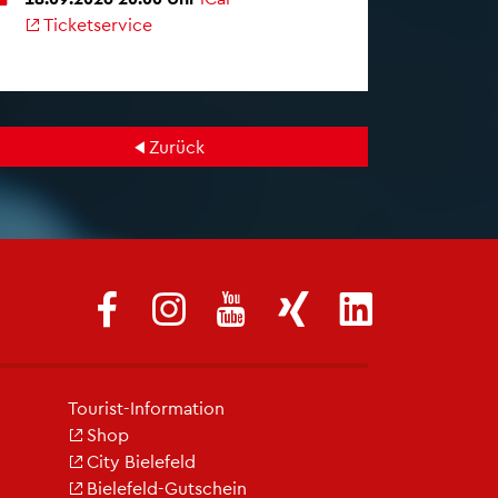
Ti­cket­ser­vice
Zu­rück
Tou­rist-In­for­ma­ti­on
Shop
City Bie­le­feld
Bie­le­feld-Gut­schein