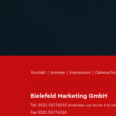
Fu­ß­zei­len­me­nü
Kon­takt
|
An­rei­se
|
Im­pres­sum
|
Da­ten­schu
Bie­le­feld Mar­ke­ting GmbH
Tel.
0521 55774555
(Er­reich­bar von Mo-Do 9-15 Uhr
Fax 0521 55774510