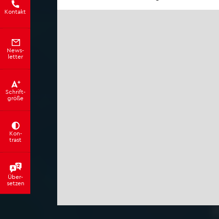
Kon­takt
News­
let­ter
Schrift­
grö­ße
Kon­
trast
Über­
set­zen