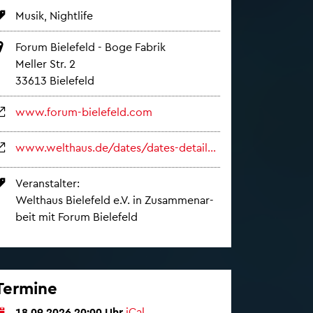
Musik, Night­li­fe
Forum Bie­le­feld - Boge Fa­brik
Mel­ler Str. 2
33613 Bie­le­feld
www.​forum-​bielefeld.​com
www.​welthaus.​de/​dates/​dates-​detail/​news/​detail/​News/​weltnacht-​lucy-​kruger-​and-​the-​lost-​boys-​kue​nstl​erin​nen-​aus-​westfalen-​und-​weltweit/
Ver­an­stal­ter:
Welt­haus Bie­le­feld e.V. in Zu­sam­men­ar­
beit mit Forum Bie­le­feld
Ter­mi­ne
18.09.2026 20:00 Uhr
iCal