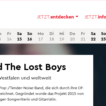
JETZT.
ent­de­cken
JETZT.
in­f
o
Fr
Sa
So
Mo
Di
Mi
Do
Fr
Sa
So
3
14
15
16
17
18
19
20
21
22
23
d The Lost Boys
West­fa­len und welt­weit
-Pop-/Ten­der-Noise-Band, die sich durch ihre Of­
aus­zeich­net. Ge­grün­det wurde das Pro­jekt 2015 von
ger-Song­wri­te­rin und Gi­tar­ris­tin.