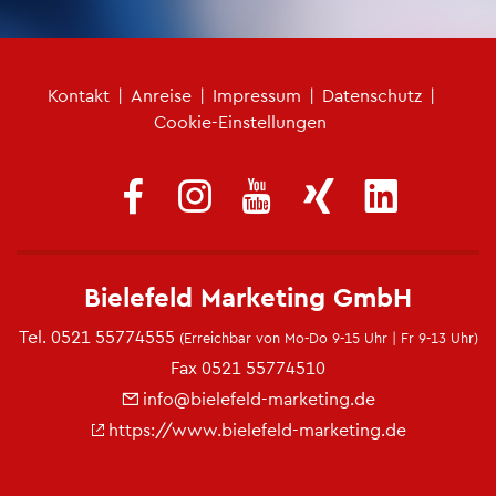
Fu­ß­zei­len­me­nü
Kon­takt
|
An­rei­se
|
Im­pres­sum
|
Da­ten­schutz
|
Coo­kie-Ein­stel­lun­gen
Bie­le­feld Mar­ke­ting GmbH
Tel.
0521 55774555
(Er­reich­bar von Mo-Do 9-15 Uhr | Fr 9-13 Uhr)
Fax 0521 55774510
info@​bielefeld-​marketing.​de
https://​www.​bielefeld-​marketing.​de