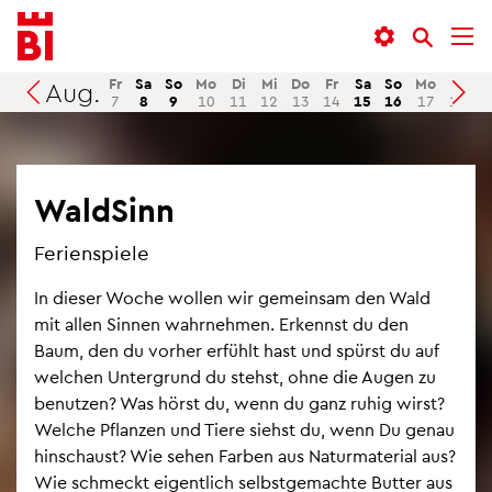
In­
Menü
Suche
halt
an­
an­
an­
sprin­
sprin­
Fr
Sa
So
Mo
Di
Mi
Do
Fr
Sa
So
Mo
Di
M
Aug.
Suchen
7
8
9
10
11
12
13
14
15
16
17
18
1
sprin­
gen
gen
gen
Wald­Sinn
Fe­ri­en­spie­le
In die­ser Woche wol­len wir ge­mein­sam den Wald
mit allen Sin­nen wahr­neh­men. Er­kennst du den
Baum, den du vor­her er­fühlt hast und spürst du auf
wel­chen Un­ter­grund du stehst, ohne die Augen zu
be­nut­zen? Was hörst du, wenn du ganz ruhig wirst?
Wel­che Pflan­zen und Tiere siehst du, wenn Du genau
hin­schaust? Wie sehen Far­ben aus Na­tur­ma­te­ri­al aus?
Wie schmeckt ei­gent­lich selbst­ge­mach­te But­ter aus