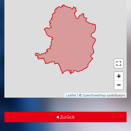
+
−
Leaf­let
| ©
Open­Street­Map
con­tri­bu­tors
Zu­rück