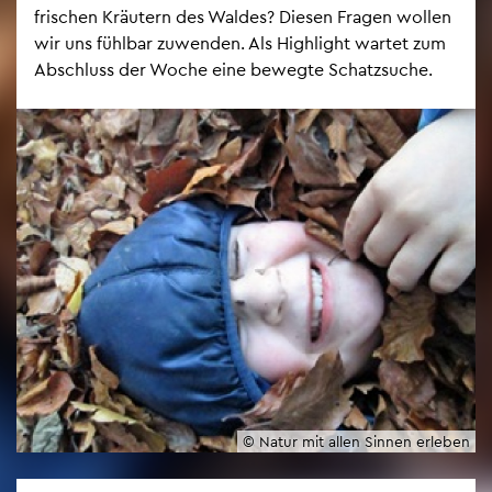
fri­schen Kräu­tern des Wal­des? Die­sen Fra­gen wol­len
wir uns fühl­bar zu­wen­den. Als High­light war­tet zum
Ab­schluss der Woche eine be­weg­te Schatz­su­che.
© Natur mit allen Sin­nen er­le­ben