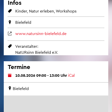
Infos
Kin­der, Natur er­le­ben, Work­shops
Bie­le­feld
www.​natursinn-​bielefeld.​de
Ver­an­stal­ter:
Na­tUR­sinn Bie­le­feld e.V.
Ter­mi­ne
10.08.2026 09:00 - 13:00 Uhr
iCal
Bie­le­feld