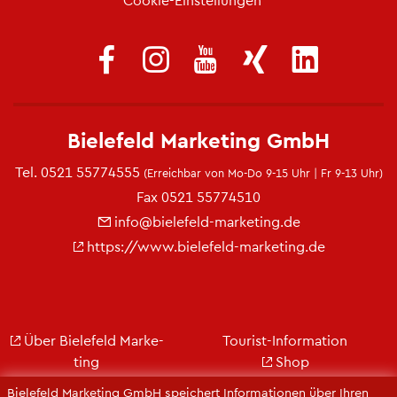
Bie­le­feld Mar­ke­ting GmbH
Tel.
0521 55774555
(Er­reich­bar von Mo-Do 9-15 Uhr | Fr 9-13 Uhr)
Fax 0521 55774510
info@​bielefeld-​marketing.​de
https://​www.​bielefeld-​marketing.​de
Über Bie­le­feld Mar­ke­
Tou­rist-In­for­ma­ti­on
ting
Shop
Jobs
City Bie­le­feld
Bie­le­feld Mar­ke­ting GmbH spei­chert In­for­ma­tio­nen über Ihren