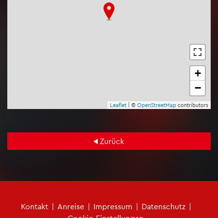
+
−
Leaf­let
| ©
Open­Street­Map
con­tri­bu­tors
Zu­rück
Fu­ß­zei­len­me­nü
Kon­takt
|
An­rei­se
|
Im­pres­sum
|
Da­ten­schutz
|
Coo­kie-Ein­stel­lun­gen