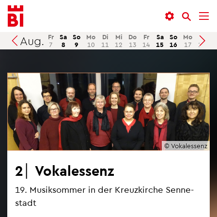
In­
Menü
Suche
halt
an­
an­
an­
sprin­
sprin­
Fr
Sa
So
Mo
Di
Mi
Do
Fr
Sa
So
Mo
Di
M
Aug.
Suchen
7
8
9
10
11
12
13
14
15
16
17
18
1
sprin­
gen
gen
gen
© Vo­kales­senz
2│ Vo­kales­senz
19. Mu­sik­som­mer in der Kreuz­kir­che Sen­ne­
stadt