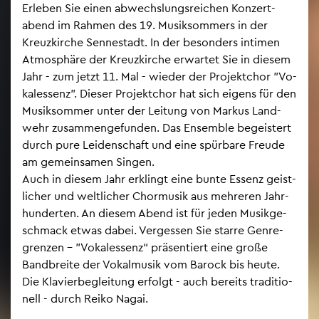
Er­le­ben Sie einen ab­wechs­lungs­rei­chen Kon­zert­
abend im Rah­men des 19. Mu­sik­som­mers in der
Kreuz­kir­che Sen­ne­stadt. In der be­son­ders in­ti­men
At­mo­sphä­re der Kreuz­kir­che er­war­tet Sie in die­sem
Jahr - zum jetzt 11. Mal - wie­der der Pro­jekt­chor "Vo­
kales­senz". Die­ser Pro­jekt­chor hat sich ei­gens für den
Mu­sik­som­mer unter der Lei­tung von Mar­kus Land­
wehr zu­sam­men­ge­fun­den. Das En­sem­ble be­geis­tert
durch pure Lei­den­schaft und eine spür­ba­re Freu­de
am ge­mein­sa­men Sin­gen.
Auch in die­sem Jahr er­klingt eine bunte Es­senz geist­
li­cher und welt­li­cher Chor­mu­sik aus meh­re­ren Jahr­
hun­der­ten. An die­sem Abend ist für jeden Mu­sik­ge­
schmack etwas dabei. Ver­ges­sen Sie star­re Gen­re­
gren­zen – "Vo­kales­senz“ prä­sen­tiert eine große
Band­brei­te der Vo­kal­mu­sik vom Ba­rock bis heute.
Die Kla­vier­be­glei­tung er­folgt - auch be­reits tra­di­tio­
nell - durch Reiko Nagai.