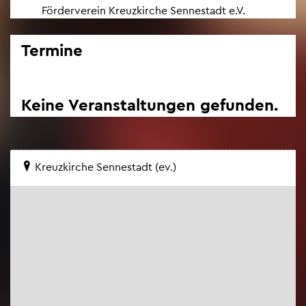
För­der­ver­ein Kreuz­kir­che Sen­ne­stadt e.V.
Ter­mi­ne
Keine Ver­an­stal­tun­gen ge­fun­den.
Kreuz­kir­che Sen­ne­stadt (ev.)