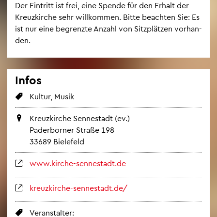
Der Ein­tritt ist frei, eine Spen­de für den Er­halt der
Kreuz­kir­che sehr will­kom­men. Bitte be­ach­ten Sie: Es
ist nur eine be­grenz­te An­zahl von Sitz­plät­zen vor­han­
den.
Infos
Kul­tur, Musik
Kreuz­kir­che Sen­ne­stadt (ev.)
Pa­der­bor­ner Stra­ße 198
33689 Bie­le­feld
www.​kirche-​sennestadt.​de
kreuz­kir­che-sen­ne­stadt.de/
Ver­an­stal­ter: