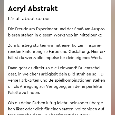
Acryl Abs­trakt
It’s all about co­lour
Die Freu­de am Ex­pe­ri­ment und der Spaß am Aus­pro­
bie­ren ste­hen in die­sem Work­shop im Mit­tel­punkt!
Zum Ein­stieg star­ten wir mit einer kur­zen, in­spi­rie­
ren­den Ein­füh­rung zu Farbe und Ge­stal­tung. Hier er­
hältst du wert­vol­le Im­pul­se für dein ei­ge­nes Werk.
Dann geht es di­rekt an die Lein­wand! Du ent­schei­
dest, in wel­cher Far­big­keit dein Bild strah­len soll. Di­
ver­se Farb­kar­ten und Bei­spiel­kom­bi­na­tio­nen ste­hen
dir als An­re­gung zur Ver­fü­gung, um deine per­fek­te
Pa­let­te zu fin­den.
Ob du deine Far­ben luf­tig leicht in­ein­an­der über­ge­
hen lässt oder dich für einen sat­ten, voll­to­ni­gen Auf­
trag ent­schei­dest – du be­stimmst den Weg!