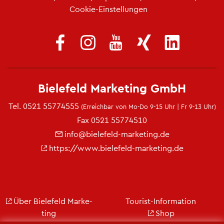
Coo­kie-Ein­stel­lun­gen
Bie­le­feld Mar­ke­ting GmbH
Tel.
0521 55774555
(Er­reich­bar von Mo-Do 9-15 Uhr | Fr 9-13 Uhr)
Fax 0521 55774510
info@​bielefeld-​marketing.​de
https://​www.​bielefeld-​marketing.​de
Über Bie­le­feld Mar­ke­
Tou­rist-In­for­ma­ti­on
ting
Shop