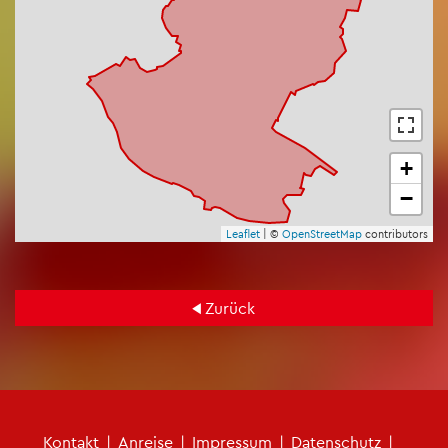
+
−
Leaf­let
| ©
Open­Street­Map
con­tri­bu­tors
Zu­rück
Fu­ß­zei­len­me­nü
Kon­takt
|
An­rei­se
|
Im­pres­sum
|
Da­ten­schutz
|