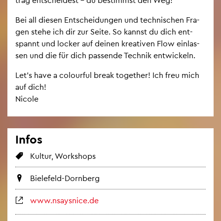
Bei all die­sen Ent­schei­dun­gen und tech­ni­schen Fra­
gen stehe ich dir zur Seite. So kannst du dich ent­
spannt und lo­cker auf dei­nen krea­ti­ven Flow ein­las­
sen und die für dich pas­sen­de Tech­nik ent­wi­ckeln.
Let’s have a co­lour­ful break to­ge­ther! Ich freu mich
auf dich!
Ni­co­le
Infos
Kul­tur, Work­shops
Bie­le­feld-Dorn­berg
www.​nsaysnice.​de