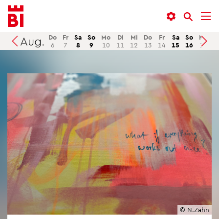
In­
Menü
Suche
halt
an­
an­
an­
sprin­
sprin­
Do
Fr
Sa
So
Mo
Di
Mi
Do
Fr
Sa
So
Mo
D
Aug.
Suchen
6
7
8
9
10
11
12
13
14
15
16
17
1
sprin­
gen
gen
gen
© N.​Zahn