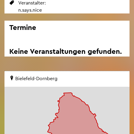
Ver­an­stal­ter:
n.​says.​nice
Ter­mi­ne
Keine Ver­an­stal­tun­gen ge­fun­den.
Bie­le­feld-Dorn­berg