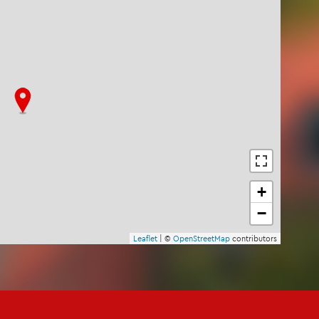
+
−
Leaflet
| ©
OpenStreetMap
contributors