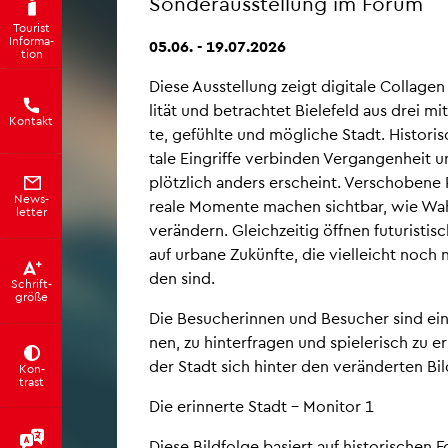
Son­der­aus­stel­lung im Forum
Tou­rist
In­for­ma­
05.06. - 19.07.2026
ti­on
Diese Aus­stel­lung zeigt di­gi­ta­le Col­la­g
li­tät und be­trach­tet Bie­le­feld aus drei mit
Kon­takt
te, ge­fühl­te und mög­li­che Stadt. His­to­ri­sc
ta­le Ein­grif­fe ver­bin­den Ver­gan­gen­heit
plötz­lich an­ders er­scheint. Ver­scho­be­ne P
News­
rea­le Mo­men­te ma­chen sicht­bar, wie Wa
let­ter
ver­än­dern. Gleich­zei­tig öff­nen fu­tu­ris­ti­
auf ur­ba­ne Zu­künf­te, die viel­leicht noch n
den sind.
Schrift­
grö­ße
Die Be­su­che­rin­nen und Be­su­cher sind ein­
nen, zu hin­ter­fra­gen und spie­le­risch zu er
der Stadt sich hin­ter den ver­än­der­ten Bil
Kon­
trast
Die er­in­ner­te Stadt – Mo­ni­tor 1
Diese Bild­fol­ge ba­siert auf his­to­ri­schen F