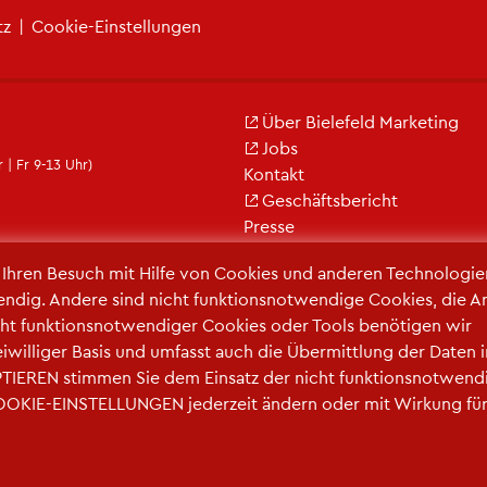
tz
|
Coo­kie-Ein­stel­lun­gen
Über Bie­le­feld Mar­ke­ting
Jobs
 | Fr 9-13 Uhr)
Kon­takt
Ge­schäfts­be­richt
Pres­se
r Ihren Be­such mit Hilfe von Coo­kies und an­de­ren Tech­no­lo­gi­e
en­dig. An­de­re sind nicht funk­ti­ons­not­wen­di­ge Coo­kies, die A
ht funk­ti­ons­not­wen­di­ger Coo­kies oder Tools be­nö­ti­gen wir
frei­wil­li­ger Basis und um­fasst auch die Über­mitt­lung der Daten 
TIE­REN stim­men Sie dem Ein­satz der nicht funk­ti­ons­not­wen­d
COO­KIE-EIN­STEL­LUN­GEN je­der­zeit än­dern oder mit Wir­kung fü