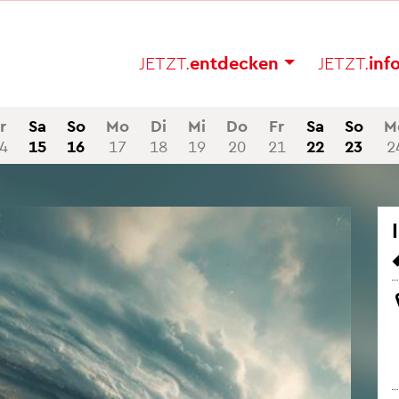
JETZT.
ent­de­cken
JETZT.
in­f
r
Sa
So
Mo
Di
Mi
Do
Fr
Sa
So
M
4
15
16
17
18
19
20
21
22
23
2