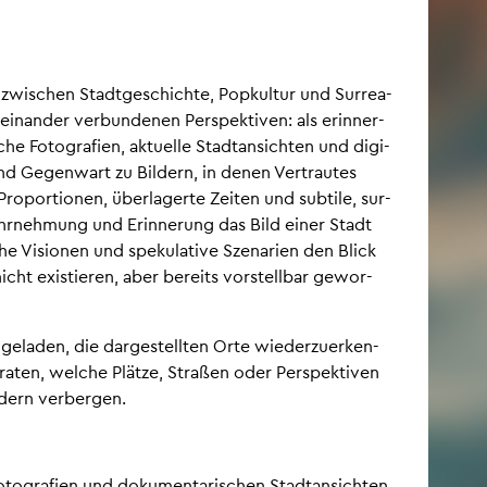
en zwi­schen Stadt­ge­schich­te, Pop­kul­tur und Sur­rea­
­ein­an­der ver­bun­de­nen Per­spek­ti­ven: als er­in­ner­
he Fo­to­gra­fi­en, ak­tu­el­le Stadt­an­sich­ten und di­gi­
 und Ge­gen­wart zu Bil­dern, in denen Ver­trau­tes
ro­por­tio­nen, über­la­ger­te Zei­ten und sub­ti­le, sur­
hr­neh­mung und Er­in­ne­rung das Bild einer Stadt
sche Vi­sio­nen und spe­ku­la­ti­ve Sze­na­ri­en den Blick
icht exis­tie­ren, aber be­reits vor­stell­bar ge­wor­
ge­la­den, die dar­ge­stell­ten Orte wie­der­zu­er­ken­
­ra­ten, wel­che Plät­ze, Stra­ßen oder Per­spek­ti­ven
­dern ver­ber­gen.
o­to­gra­fi­en und do­ku­men­ta­ri­schen Stadt­an­sich­ten.