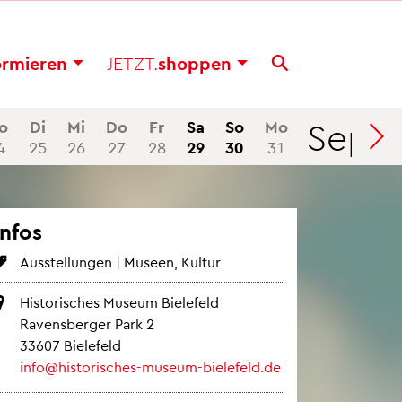
or­mie­ren
JETZT.
shop­pen
Sep
o
Di
Mi
Do
Fr
Sa
So
Mo
Di
4
25
26
27
28
29
30
31
1
Infos
Aus­stel­lun­gen | Mu­se­en, Kul­tur
His­to­ri­sches Mu­se­um Bie­le­feld
Ra­vens­ber­ger Park 2
33607 Bie­le­feld
info@​his​tori​sche​s-​museum-​bielefeld.​de