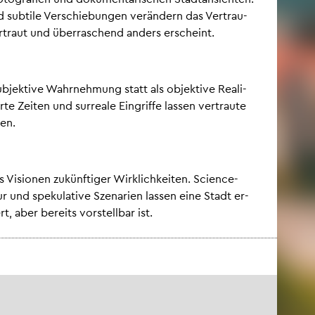
 und sub­ti­le Ver­schie­bun­gen ver­än­dern das Ver­trau­
r­traut und über­ra­schend an­ders er­scheint.
­jek­ti­ve Wahr­neh­mung statt als ob­jek­ti­ve Rea­li­
­te Zei­ten und sur­rea­le Ein­grif­fe las­sen ver­trau­te
nen.
Vi­sio­nen zu­künf­ti­ger Wirk­lich­kei­ten. Sci­ence-
­tur und spe­ku­la­ti­ve Sze­na­ri­en las­sen eine Stadt er­
t, aber be­reits vor­stell­bar ist.