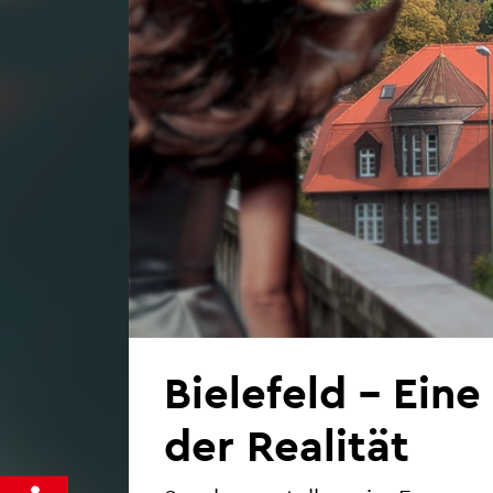
Bie­le­feld – Ein
der Rea­li­tät