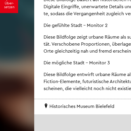
Über­
Di­gi­ta­le Ein­grif­fe, un­er­war­te­te De­tails
set­zen
te, so­dass die Ver­gan­gen­heit zu­gleich ve
Die ge­fühl­te Stadt – Mo­ni­tor 2
Diese Bild­fol­ge zeigt ur­ba­ne Räume als sub
tät. Ver­scho­be­ne Pro­por­tio­nen, über­la­ger
Orte gleich­zei­tig nah und fremd er­schei­
Die mög­li­che Stadt – Mo­ni­tor 3
Diese Bild­fol­ge ent­wirft ur­ba­ne Räume als 
Fic­tion-Ele­men­te, fu­tu­ris­ti­sche Ar­chi­tek
schei­nen, die viel­leicht noch nicht exis­tier
His­to­ri­sches Mu­se­um Bie­le­feld