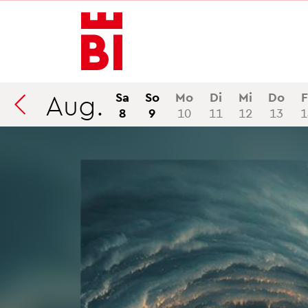
In­
Menü
Suche
halt
an­
an­
an­
sprin­
sprin­
sprin­
gen
gen
gen
Aug.
Sa
So
Mo
Di
Mi
Do
F
8
9
10
11
12
13
1