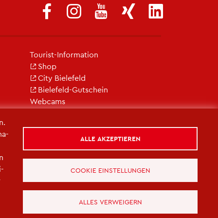
Tou­rist-In­for­ma­ti­on
Shop
City Bie­le­feld
Bie­le­feld-Gut­schein
Web­cams
n.
na­
ALLE AKZEPTIEREN
in
i­
COOKIE EINSTELLUNGEN
r
ALLES VERWEIGERN