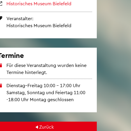
His­to­ri­sches Mu­se­um Bie­le­feld
Ver­an­stal­ter:
His­to­ri­sches Mu­se­um Bie­le­feld
Ter­mi­ne
Für diese Ver­an­stal­tung wur­den keine
Ter­mi­ne hin­ter­legt.
Diens­tag–Frei­tag 10:00 – 17:00 Uhr
Sams­tag, Sonn­tag und Fei­er­tag 11:00
-18:00 Uhr Mon­tag ge­schlos­sen
Zu­rück