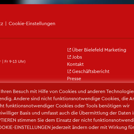
tz
|
Coo­kie-Ein­stel­lun­gen
Über Bie­le­feld Mar­ke­ting
Jobs
 | Fr 9-13 Uhr)
Kon­takt
Ge­schäfts­be­richt
Pres­se
r Ihren Be­such mit Hilfe von Coo­kies und an­de­ren Tech­no­lo­gi­e
en­dig. An­de­re sind nicht funk­ti­ons­not­wen­di­ge Coo­kies, die A
ht funk­ti­ons­not­wen­di­ger Coo­kies oder Tools be­nö­ti­gen wir
frei­wil­li­ger Basis und um­fasst auch die Über­mitt­lung der Daten 
TIE­REN stim­men Sie dem Ein­satz der nicht funk­ti­ons­not­wen­d
COO­KIE-EIN­STEL­LUN­GEN je­der­zeit än­dern oder mit Wir­kung fü