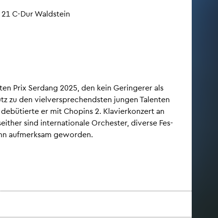
r. 21 C-Dur Wald­stein
­ten Prix Ser­dang 2025, den kein Ge­rin­ge­rer als
tz zu den viel­ver­spre­chends­ten jun­gen Ta­len­ten
­bü­tier­te er mit Cho­pins 2. Kla­vier­kon­zert an
t­her sind in­ter­na­tio­na­le Or­ches­ter, di­ver­se Fes­
f ihn auf­merk­sam ge­wor­den.