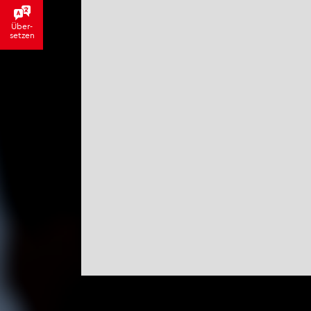
Über­
set­zen