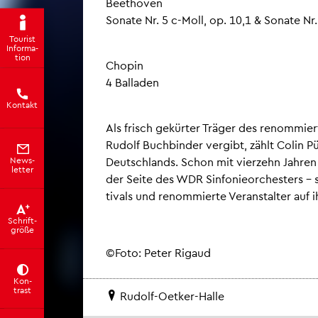
Beet­ho­ven
So­na­te Nr. 5 c-Moll, op. 10,1 & So­na­te N
Tou­rist
In­for­ma­
ti­on
Cho­pin
4 Bal­la­den
Kon­takt
Als frisch ge­kür­ter Trä­ger des re­nom­mier
Ru­dolf Buch­bin­der ver­gibt, zählt Colin Pü
Deutsch­lands. Schon mit vier­zehn Jah­ren de
News­
let­ter
der Seite des WDR Sin­fo­nie­or­ches­ters – sei
ti­vals und re­nom­mier­te Ver­an­stal­ter au
Schrift­
grö­ße
©Foto: Peter Ri­gaud
Kon­
trast
Ru­dolf-Oet­ker-Halle