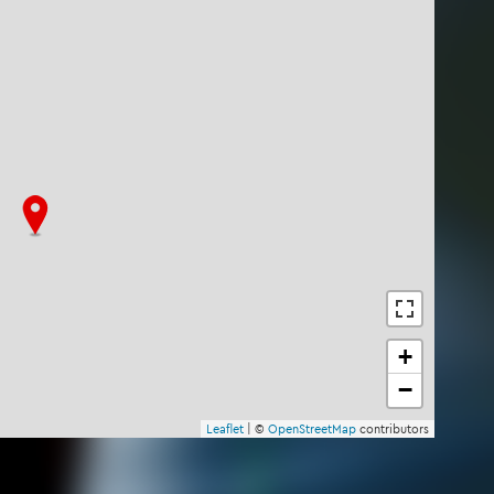
+
−
Leaf­let
| ©
Open­Street­Map
con­tri­bu­tors