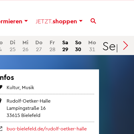
or­mie­ren
JETZT.
shop­pen
Sep
o
Di
Mi
Do
Fr
Sa
So
Mo
Di
4
25
26
27
28
29
30
31
1
Infos
Kul­tur, Musik
Ru­dolf-Oet­ker-Halle
Lam­ping­stra­ße 16
33615 Bie­le­feld
buo-bie­le­feld.de/ru­dolf-oet­ker-halle