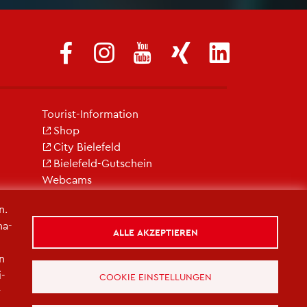
Tou­rist-In­for­ma­ti­on
Shop
City Bie­le­feld
Bie­le­feld-Gut­schein
Web­cams
n.
na­
ALLE AKZEPTIEREN
in
i­
COOKIE EINSTELLUNGEN
r