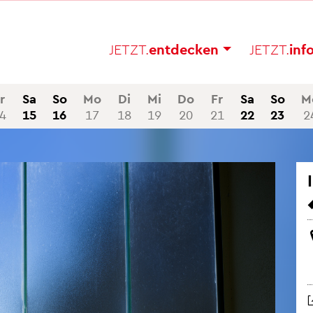
JETZT.
ent­de­cken
JETZT.
in­f
r
Sa
So
Mo
Di
Mi
Do
Fr
Sa
So
M
4
15
16
17
18
19
20
21
22
23
2