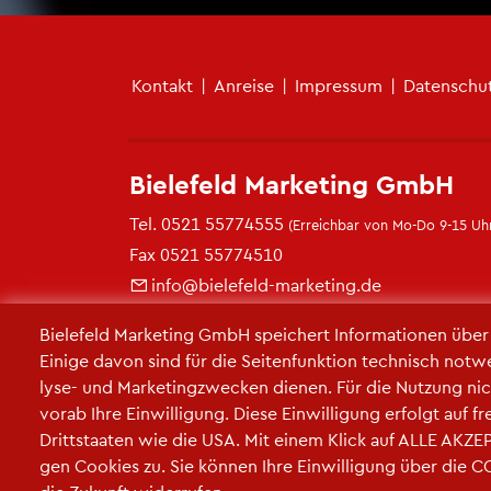
Fu­ß­zei­len­me­nü
Kon­takt
|
An­rei­se
|
Im­pres­sum
|
Da­ten­schu
Bie­le­feld Mar­ke­ting GmbH
Tel.
0521 55774555
(Er­reich­bar von Mo-Do 9-15 Uhr
Fax 0521 55774510
info@​bielefeld-​marketing.​de
https://​www.​bielefeld-​marketing.​de
Bie­le­feld Mar­ke­ting GmbH spei­chert In­for­ma­tio­nen übe
Ei­ni­ge davon sind für die Sei­ten­funk­ti­on tech­nisch not­w
ly­se- und Mar­ke­ting­zwe­cken die­nen. Für die Nut­zung nic
vorab Ihre Ein­wil­li­gung. Diese Ein­wil­li­gung er­folgt auf 
Dritt­staa­ten wie die USA. Mit einem Klick auf ALLE AK­ZEP­
gen Coo­kies zu. Sie kön­nen Ihre Ein­wil­li­gung über die 