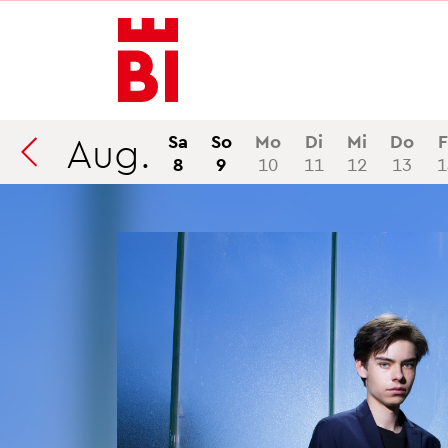
In­
Menü
Suche
halt
an­
an­
an­
sprin­
sprin­
sprin­
gen
gen
gen
Aug.
Sa
So
Mo
Di
Mi
Do
F
8
9
10
11
12
13
1