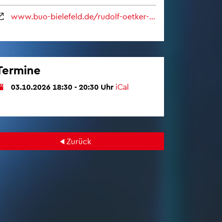
www.​buo-​bielefeld.​de/​rudolf-​oetker-​halle/​ver​anst​altu​ng/​hayato-​sumino-​cateen
Ter­mi­ne
03.10.2026 18:30 - 20:30 Uhr
iCal
Zu­rück