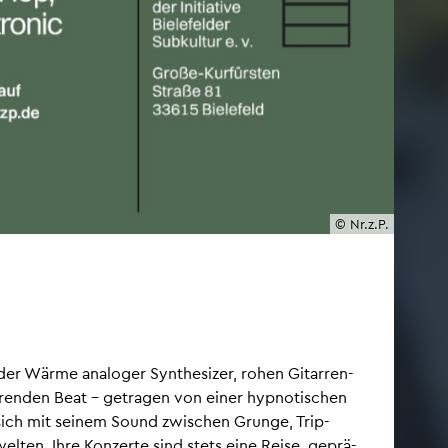
© Nr.z.P.
der Wä­rme ana­lo­ger Syn­the­si­zer, rohen Gi­tar­ren-
­ren­den Beat – ge­tra­gen von einer hyp­no­ti­schen
sich mit sei­nem Sound zwi­schen Grunge, Trip-
l­ten. Ihre Kon­zer­te sind stets eine Reise, ge­prä­