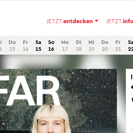
JETZT.
ent­de­cken
JETZT.
in­f
i
Do
Fr
Sa
So
Mo
Di
Mi
Do
Fr
S
2
13
14
15
16
17
18
19
20
21
2