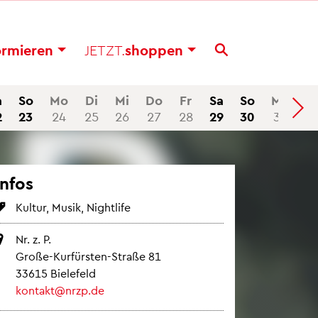
or­mie­ren
JETZT.
shop­pen
a
So
Mo
Di
Mi
Do
Fr
Sa
So
Mo
2
23
24
25
26
27
28
29
30
31
Infos
Kul­tur, Musik, Night­li­fe
Nr. z. P.
Große-Kur­fürs­ten-Stra­ße 81
33615 Bie­le­feld
kon­takt@​nrzp.​de