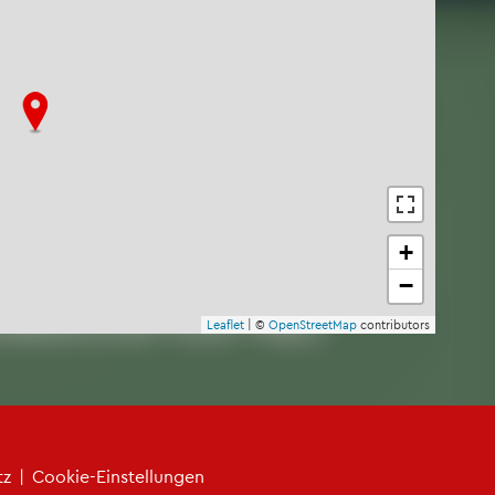
+
−
Leaf­let
| ©
Open­Street­Map
con­tri­bu­tors
tz
|
Coo­kie-Ein­stel­lun­gen