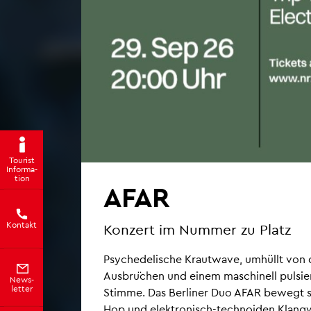
Tou­rist
In­for­ma­
ti­on
AFAR
Kon­takt
Kon­zert im Num­mer zu Platz
Psy­che­de­li­sche Kraut­wave, um­hül­lt von 
Aus­bru­̈chen und einem ma­schi­nell pul­sie
News­
let­ter
Stim­me. Das Ber­li­ner Duo AFAR be­wegt 
Hop und elek­tro­nisch-tech­no­iden Klang­we