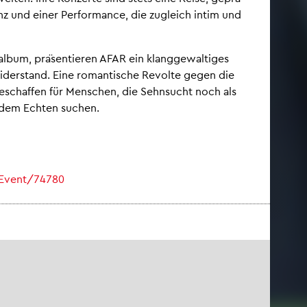
­enz und einer Per­for­mance, die zu­gleich intim und
l­bum, pra­̈se­nti­eren AFAR ein klang­ge­wal­ti­ges
i­der­stand. Eine ro­man­ti­sche Re­vol­te gegen die
– ge­schaf­fen für Men­schen, die Sehn­sucht noch als
h dem Ech­ten su­chen.
​Event/​74780