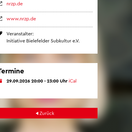
nrzp.​de
www.​nrzp.​de
Ver­an­stal­ter:
In­itia­ti­ve Bie­le­fel­der Sub­kul­tur e.V.
Ter­mi­ne
29.09.2026 20:00 - 23:00 Uhr
iCal
Zu­rück