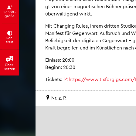
gt von einer ma­gne­ti­schen Bü­hne­npr­äs
Schrift­
übe­rwa­̈l­tig­end wirkt.
grö­ße
Mit Chan­ging Rules, ihrem drit­ten Stu­dio­a
Ma­ni­fest für Ge­gen­wart, Auf­bruch und W
Kon­
Be­lie­big­keit der di­gi­ta­len Ge­gen­wart 
trast
Kraft be­grei­fen und im Küns­tl­ichen nac
Ein­lass: 20:00
Über­
Be­ginn: 20:30
set­zen
Ti­ckets:
https://​www.​tixforgigs.​com/
Nr. z. P.