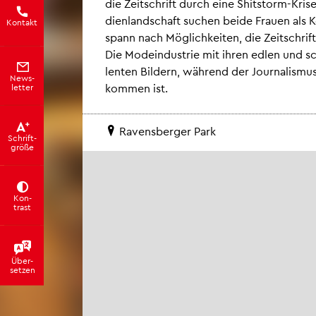
die Zeit­schrift durch eine Shit­s­torm-Krise 
di­en­land­schaft su­chen beide Frau­en als 
Kon­takt
spann nach Mög­lich­kei­ten, die Zeit­schrif
Die Mo­de­in­dus­trie mit ihren edlen und sch
len­ten Bil­dern, wäh­rend der Jour­na­lis­mus
News­
kom­men ist.
let­ter
Ra­vens­ber­ger Park
Schrift­
grö­ße
Kon­
trast
Über­
set­zen