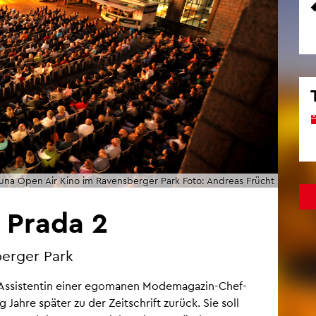
una Open Air Kino im Ra­vens­ber­ger Park Foto: An­dre­as Frücht
t Prada 2
er­ger Park
s As­sis­ten­tin einer ego­ma­nen Mo­de­ma­ga­zin-Chef­
ig Jahre spä­ter zu der Zeit­schrift zu­rück. Sie soll