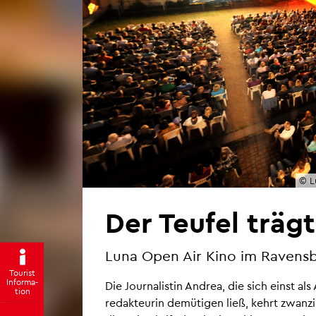
© L
Der Teu­fel träg
Luna Open Air Kino im Ra­vens­b
Tou­rist
In­for­ma­
Die Jour­na­lis­tin An­drea, die sich einst al
ti­on
re­dak­teu­rin de­mü­ti­gen ließ, kehrt zwan­z