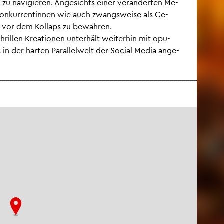
zu na­vi­gie­ren. An­ge­sichts einer ver­än­der­ten Me­
Kon­kur­ren­tin­nen wie auch zwangs­wei­se als Ge­
t vor dem Kol­laps zu be­wah­ren.
ril­len Krea­tio­nen un­ter­hält wei­ter­hin mit opu­
 in der har­ten Par­al­lel­welt der So­ci­al Media an­ge­