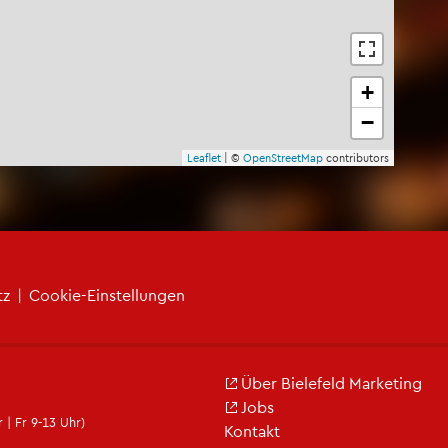
+
−
Leaf­let
| ©
Open­Street­Map
con­tri­bu­tors
tz
|
Coo­kie-Ein­stel­lun­gen
Über Bie­le­feld Mar­ke­ting
Jobs
 | Fr 9-13 Uhr)
Kon­takt