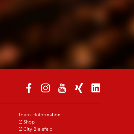
Tou­rist-In­for­ma­ti­on
Shop
City Bie­le­feld