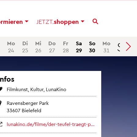
or­mie­ren
JETZT.
shop­pen
Se
Mo
Di
Mi
Do
Fr
Sa
So
Mo
24
25
26
27
28
29
30
31
Infos
Film­kunst, Kul­tur, Luna­Ki­no
Ra­vens­ber­ger Park
33607 Bie­le­feld
luna­ki­no.de/filme/der-teu­fel-traegt-prada-2-2/