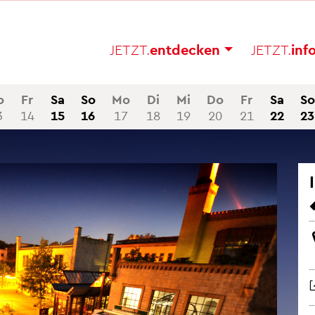
JETZT.
ent­de­cken
JETZT.
in­f
o
Fr
Sa
So
Mo
Di
Mi
Do
Fr
Sa
So
3
14
15
16
17
18
19
20
21
22
23