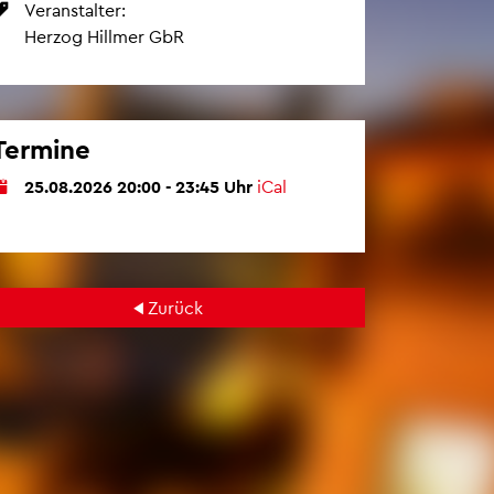
Ver­an­stal­ter:
Her­zog Hill­mer GbR
Ter­mi­ne
25.08.2026 20:00 - 23:45 Uhr
iCal
Zu­rück