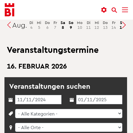
In­
Menü
Suche
halt
an­
an­
an­
sprin­
sprin­
Di
Mi
Do
Fr
Sa
So
Mo
Di
Mi
Do
Fr
Sa
So
Aug.
Suchen
4
5
6
7
8
9
10
11
12
13
14
15
16
sprin­
gen
gen
gen
Ver­an­stal­tungs­ter­mi­ne
16. FE­BRU­AR 2026
Ver­an­stal­tun­gen su­chen