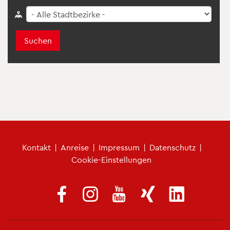
Suchen
Fu­ß­zei­len­me­nü
Kon­takt
|
An­rei­se
|
Im­pres­sum
|
Da­ten­schutz
|
Coo­kie-Ein­stel­lun­gen