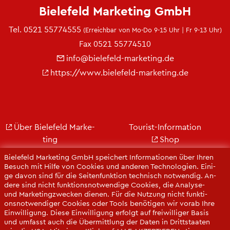
Bie­le­feld Mar­ke­ting GmbH
Tel.
0521 55774555
(Er­reich­bar von Mo-Do 9-15 Uhr | Fr 9-13 Uhr)
Fax 0521 55774510
info@​bielefeld-​marketing.​de
https://​www.​bielefeld-​marketing.​de
Über Bie­le­feld Mar­ke­
Tou­rist-In­for­ma­ti­on
ting
Shop
Jobs
City Bie­le­feld
Bie­le­feld Mar­ke­ting GmbH spei­chert In­for­ma­tio­nen über Ihren
Kon­takt
Bie­le­feld-Gut­schein
Be­such mit Hilfe von Coo­kies und an­de­ren Tech­no­lo­gi­en. Ei­ni­
ge davon sind für die Sei­ten­funk­ti­on tech­nisch not­wen­dig. An­
Ge­schäfts­be­richt
Web­cams
de­re sind nicht funk­ti­ons­not­wen­di­ge Coo­kies, die Ana­ly­se-
Pres­se
und Mar­ke­ting­zwe­cken die­nen. Für die Nut­zung nicht funk­ti­
ons­not­wen­di­ger Coo­kies oder Tools be­nö­ti­gen wir vorab Ihre
Ein­wil­li­gung. Diese Ein­wil­li­gung er­folgt auf frei­wil­li­ger Basis
und um­fasst auch die Über­mitt­lung der Daten in Dritt­staa­ten