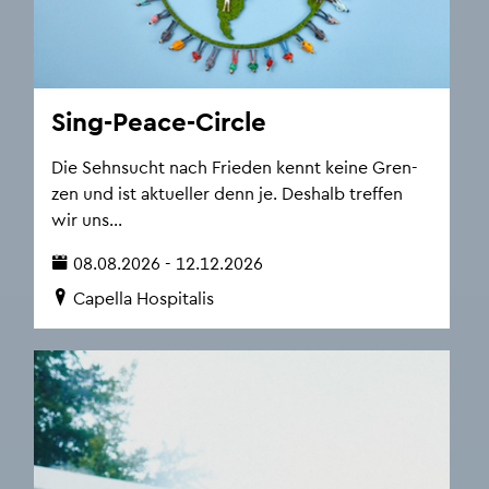
Sing-Peace-Cir­cle
Die Sehn­sucht nach Frie­den kennt keine Gren­
zen und ist ak­tu­el­ler denn je. Des­halb tref­fen
wir uns...
08.08.2026 - 12.12.2026
Ca­pel­la Hos­pi­ta­lis