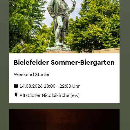
Bie­le­fel­der Som­mer-Bier­gar­ten
Wee­kend Star­ter
14.08.2026 18:00 - 22:00 Uhr
Alt­städ­ter Ni­co­la­i­kir­che (ev.)