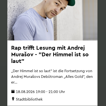
Rap trifft Le­sung mit An­drej
Murašov - "Der Him­mel ist so
laut"
„Der Him­mel ist so laut“ ist die Fort­set­zung von
An­drej Murašovs De­büt­ro­man „Alles Gold“, den
er...
18.08.2026 19:00 - 21:00 Uhr
Stadt­bi­blio­thek