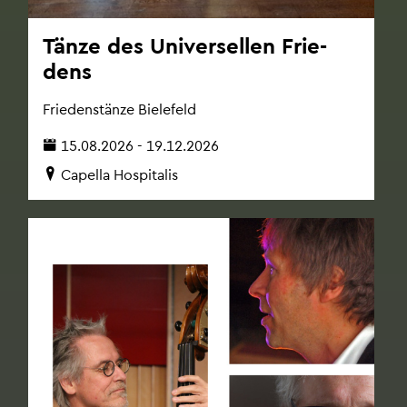
Tänze des Uni­ver­sel­len Frie­
dens
Frie­denstän­ze Bie­le­feld
15.08.2026 - 19.12.2026
Ca­pel­la Hos­pi­ta­lis