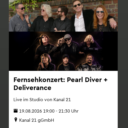
Fern­seh­kon­zert: Pearl Diver +
De­li­ver­an­ce
Live im Stu­dio von Kanal 21
19.08.2026 19:00 - 21:30 Uhr
Kanal 21 gGmbH