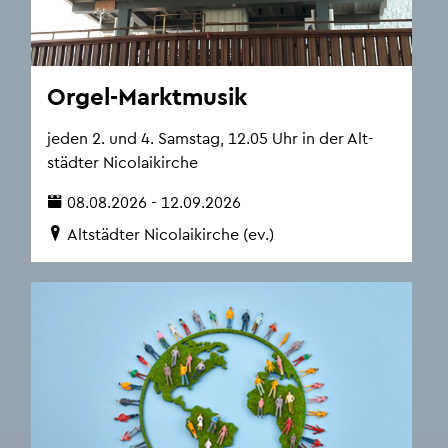
Orgel-Markt­mu­sik
jeden 2. und 4. Sams­tag, 12.05 Uhr in der Alt­
städ­ter Ni­co­la­i­kir­che
08.08.2026 - 12.09.2026
Alt­städ­ter Ni­co­la­i­kir­che (ev.)