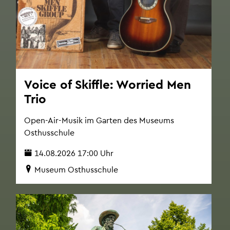
Voice of Skiff­le: Worried Men
Trio
Open-Air-Musik im Gar­ten des Mu­se­ums
Osthus­schu­le
14.08.2026 17:00 Uhr
Mu­se­um Osthus­schu­le