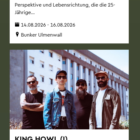
Per­spek­ti­ve und Le­bens­rich­tung, die die 25-
Jäh­ri­ge...
14.08.2026 - 16.08.2026
Bun­ker Ul­men­wall
KING HOWL (I)