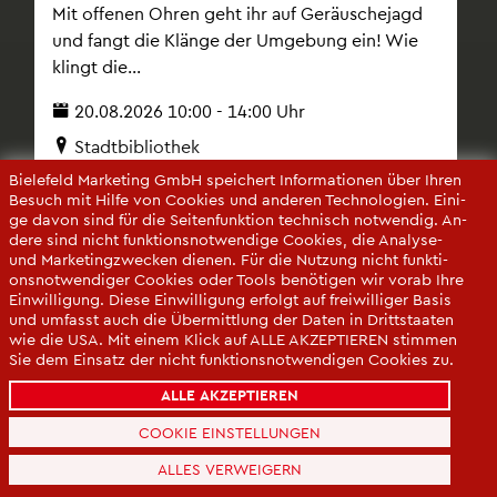
Mit of­fe­nen Ohren geht ihr auf Ge­räusche­jagd
und fangt die Klän­ge der Um­ge­bung ein! Wie
klingt die...
20.08.2026 10:00 - 14:00 Uhr
Stadt­bi­blio­thek
Bie­le­feld Mar­ke­ting GmbH spei­chert In­for­ma­tio­nen über Ihren
Be­such mit Hilfe von Coo­kies und an­de­ren Tech­no­lo­gi­en. Ei­ni­
ge davon sind für die Sei­ten­funk­ti­on tech­nisch not­wen­dig. An­
de­re sind nicht funk­ti­ons­not­wen­di­ge Coo­kies, die Ana­ly­se-
und Mar­ke­ting­zwe­cken die­nen. Für die Nut­zung nicht funk­ti­
ons­not­wen­di­ger Coo­kies oder Tools be­nö­ti­gen wir vorab Ihre
Ein­wil­li­gung. Diese Ein­wil­li­gung er­folgt auf frei­wil­li­ger Basis
und um­fasst auch die Über­mitt­lung der Daten in Dritt­staa­ten
wie die USA. Mit einem Klick auf ALLE AK­ZEP­TIE­REN stim­men
Sie dem Ein­satz der nicht funk­ti­ons­not­wen­di­gen Coo­kies zu.
Sie kön­nen Ihre Ein­wil­li­gung über die COO­KIE-EIN­STEL­LUN­
ALLE AKZEPTIEREN
GEN je­der­zeit än­dern oder mit Wir­kung für die Zu­kunft wi­der­
ru­fen.
COOKIE EINSTELLUNGEN
Da­ten­schut­z­er­klä­rung
ALLES VERWEIGERN
Im­pres­sum