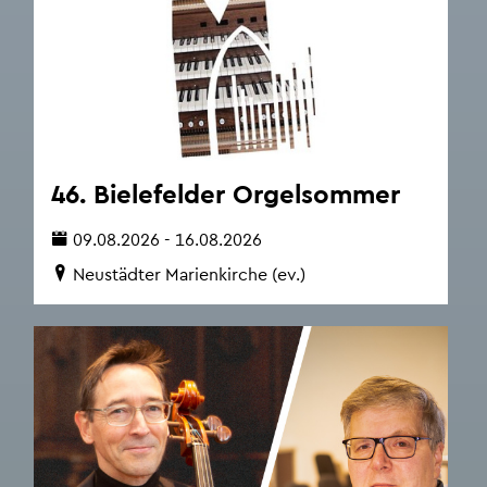
46. Bie­le­fel­der Or­gel­som­mer
09.08.2026 - 16.08.2026
Neu­städ­ter Ma­ri­en­kir­che (ev.)