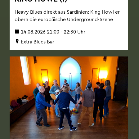
Heavy Blues di­rekt aus Sar­di­ni­en: King Howl er­
obern die eu­ro­päi­sche Un­der­ground-Szene
14.08.2026 21:00 - 22:30 Uhr
Extra Blues Bar