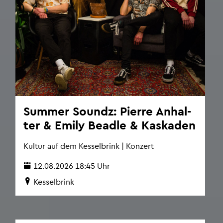
Sum­mer So­undz: Pierre An­hal­
ter & Emily Be­ad­le & Kas­ka­den
Kul­tur auf dem Kes­sel­brink | Kon­zert
12.08.2026 18:45 Uhr
Kes­sel­brink