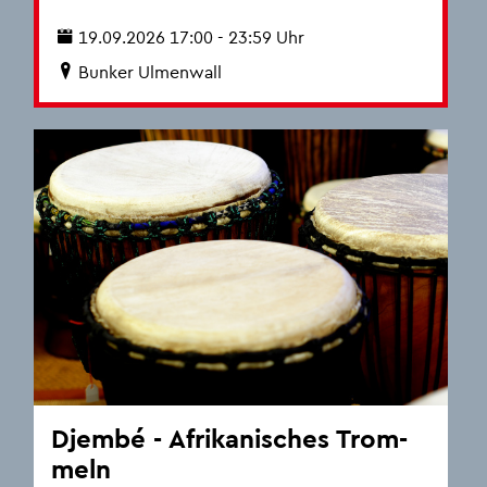
19.09.2026 17:00 - 23:59 Uhr
Bun­ker Ul­men­wall
Djem­bé - Afri­ka­ni­sches Trom­
meln