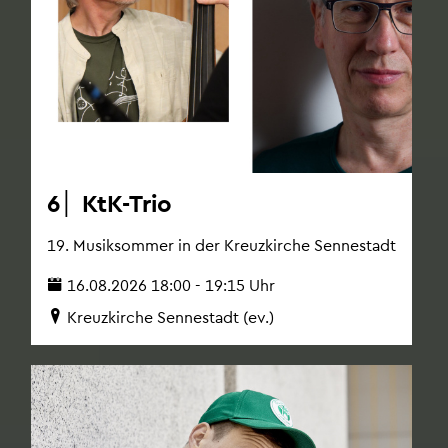
6│ KtK-Trio
19. Mu­sik­som­mer in der Kreuz­kir­che Sen­ne­stadt
16.08.2026 18:00 - 19:15 Uhr
Kreuz­kir­che Sen­ne­stadt (ev.)