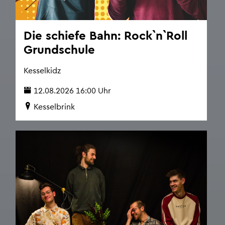
Die schie­fe Bahn: Rock`n`Roll
Grund­schu­le
Kes­sel­kidz
12.08.2026 16:00 Uhr
Kes­sel­brink