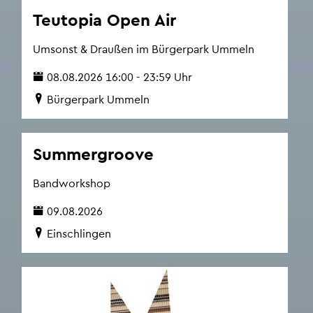
Te­u­to­pia Open Air
Um­sonst & Drau­ßen im Bür­ger­park Um­meln
08.08.2026 16:00 - 23:59 Uhr
Bür­ger­park Um­meln
Sum­mer­groo­ve
Band­work­shop
09.08.2026
Ein­schlin­gen