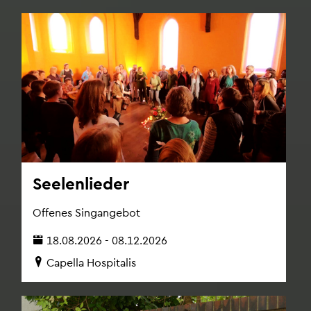
See­len­lie­der
Of­fe­nes Sing­an­ge­bot
18.08.2026 - 08.12.2026
Ca­pel­la Hos­pi­ta­lis