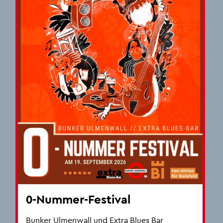
0-Num­mer-Fes­ti­val
Bun­ker Ul­men­wall und Extra Blues Bar