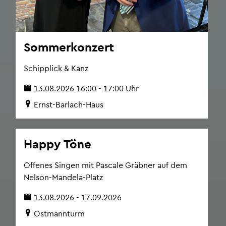
Som­mer­kon­zert
Schipplick & Kanz
13.08.2026 16:00 - 17:00 Uhr
Ernst-Bar­lach-Haus
Happy Töne
Of­fe­nes Sin­gen mit Pas­ca­le Gräb­ner auf dem
Nel­son-Man­de­la-Platz
13.08.2026 - 17.09.2026
Ost­mann­turm