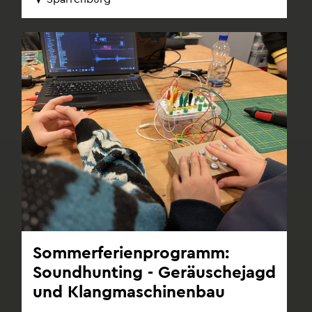
Som­mer­fe­ri­en­pro­gramm:
Sound­hun­ting - Ge­räusche­jagd
und Klang­ma­schi­nen­bau