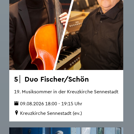
5│ Duo Fi­scher/Schön
19. Mu­sik­som­mer in der Kreuz­kir­che Sen­ne­stadt
09.08.2026 18:00 - 19:15 Uhr
Kreuz­kir­che Sen­ne­stadt (ev.)