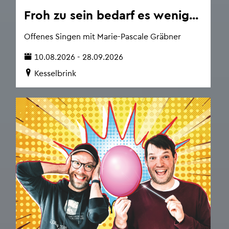
Froh zu sein be­darf es wenig...
Of­fe­nes Sin­gen mit Marie-Pas­ca­le Gräb­ner
10.08.2026 - 28.09.2026
Kes­sel­brink