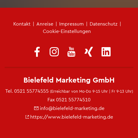
Fu­ß­zei­len­me­nü
Kon­takt
|
An­rei­se
|
Im­pres­sum
|
Da­ten­schutz
|
Coo­kie-Ein­stel­lun­gen
Bie­le­feld Mar­ke­ting GmbH
Tel.
0521 55774555
(Er­reich­bar von Mo-Do 9-15 Uhr | Fr 9-13 Uhr)
Fax 0521 55774510
info@​bielefeld-​marketing.​de
https://​www.​bielefeld-​marketing.​de