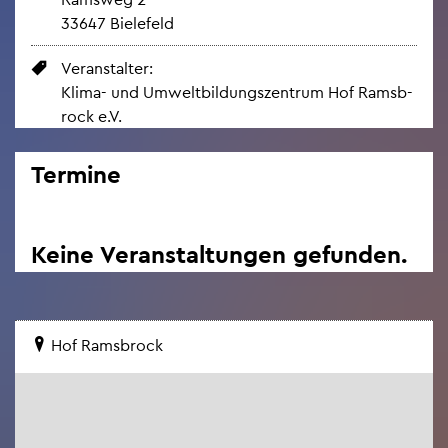
33647 Bie­le­feld
Ver­an­stal­ter:
Klima- und Um­welt­bil­dungs­zen­trum Hof Rams­b­
rock e.V.
Ter­mi­ne
Keine Ver­an­stal­tun­gen ge­fun­den.
Hof Rams­b­rock