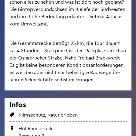
schon alles zu sehen und was ist dort noch ge­plant?
Die Bio­top­ver­bund­ach­sen im Bie­le­fel­der Süd­wes­ten
und ihre hohe Be­deu­tung er­läu­tert Diet­mar Alt­haus
vom Um­welt­amt.
Die Ge­samt­stre­cke be­trägt 25 km, die Tour dau­ert
ca. 4 Stun­den. . Start­punkt ist der Park­platz di­rekt an
der Os­na­brü­cker Stra­ße, Nähe Frei­bad Brack­we­de.
Es gibt keine be­son­de­ren Kon­di­ti­ons­an­for­de­run­gen,
es wer­den aber nicht nur be­fes­tig­te Rad­we­ge be­
fah­ren­Pick­nick bitte selbst mit­brin­gen.
Infos
Kli­ma­schutz, Natur er­le­ben
Hof Rams­b­rock
Rams­weg 2