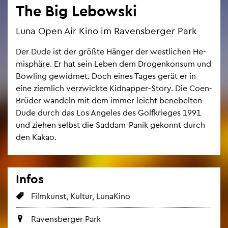
The Big Le­bow­ski
Luna Open Air Kino im Ra­vens­ber­ger Park
Der Dude ist der grö­ß­te Hän­ger der west­li­chen He­
mi­sphä­re. Er hat sein Leben dem Dro­gen­kon­sum und
Bow­ling ge­wid­met. Doch eines Tages gerät er in
eine ziem­lich ver­zwick­te Kid­nap­per-Story. Die Coen-
Brü­der wan­deln mit dem immer leicht be­ne­bel­ten
Dude durch das Los An­ge­les des Golf­krie­ges 1991
und zie­hen selbst die Sad­dam-Panik ge­konnt durch
den Kakao.
Infos
Film­kunst, Kul­tur, Luna­Ki­no
Ra­vens­ber­ger Park