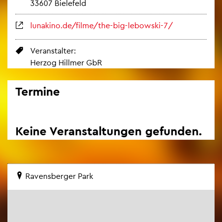
33607 Bie­le­feld
luna­ki­no.de/filme/the-big-le­bow­ski-7/
Ver­an­stal­ter:
Her­zog Hill­mer GbR
Ter­mi­ne
Keine Ver­an­stal­tun­gen ge­fun­den.
Ra­vens­ber­ger Park