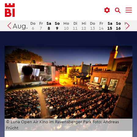
In­
Menü
Suche
halt
an­
an­
an­
sprin­
sprin­
Do
Fr
Sa
So
Mo
Di
Mi
Do
Fr
Sa
So
Mo
D
Aug.
Suchen
6
7
8
9
10
11
12
13
14
15
16
17
1
sprin­
gen
gen
gen
© Luna Open Air Kino im Ra­vens­ber­ger Park Foto: An­dre­as
Frücht