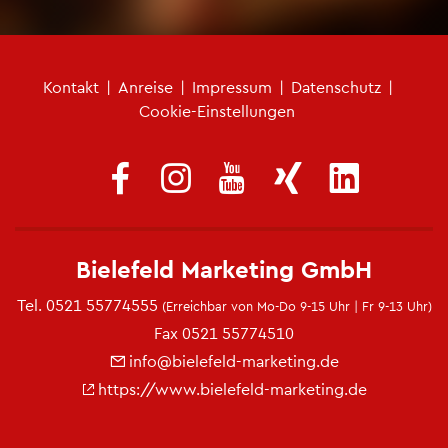
Fu­ß­zei­len­me­nü
Kon­takt
|
An­rei­se
|
Im­pres­sum
|
Da­ten­schutz
|
Coo­kie-Ein­stel­lun­gen
Bie­le­feld Mar­ke­ting GmbH
Tel.
0521 55774555
(Er­reich­bar von Mo-Do 9-15 Uhr | Fr 9-13 Uhr)
Fax 0521 55774510
info@​bielefeld-​marketing.​de
https://​www.​bielefeld-​marketing.​de