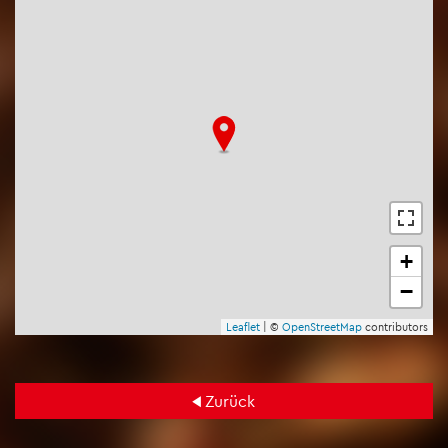
+
−
Leaf­let
| ©
Open­Street­Map
con­tri­bu­tors
Zu­rück