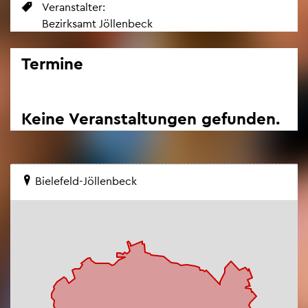
Ver­an­stal­ter:
Be­zirks­amt Jöl­len­beck
Ter­mi­ne
Keine Ver­an­stal­tun­gen ge­fun­den.
Bie­le­feld-Jöl­len­beck