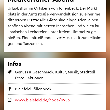
Ur­laubs­flair im Orts­kern von Jöl­len­beck: Der Markt­
platz in der Amts­stra­ße ver­wan­delt sich zu einer me­
di­ter­ra­nen Piaz­za: alle Gäste sind ein­ge­la­den, einen
schö­nen Abend mit net­ten Men­schen und vie­len ku­
li­na­ri­schen Le­cke­rei­en unter frei­em Him­mel zu ge­
nie­ßen. Eine mit­rei­ßen­de Live-Musik lädt zum Mit­sin­
gen und Tan­zen ein.
Infos
Ge­nuss & Ge­schmack, Kul­tur, Musik, Stadt­teil-
Feste | Ak­tio­nen
Bie­le­feld-Jöl­len­beck
www.​bielefeld.​de/​node/​9956