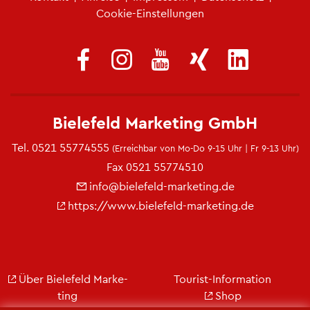
Fu­ß­zei­len­me­nü
Coo­kie-Ein­stel­lun­gen
Bie­le­feld Mar­ke­ting GmbH
Tel.
0521 55774555
(Er­reich­bar von Mo-Do 9-15 Uhr | Fr 9-13 Uhr)
Fax 0521 55774510
info@​bielefeld-​marketing.​de
https://​www.​bielefeld-​marketing.​de
Über Bie­le­feld Mar­ke­
Tou­rist-In­for­ma­ti­on
ting
Shop