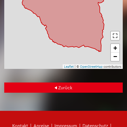
+
−
Leaf­let
| ©
Open­Street­Map
con­tri­bu­tors
Zu­rück
Kon­takt
|
An­rei­se
|
Im­pres­sum
|
Da­ten­schutz
|