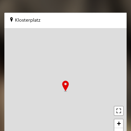
Klos­ter­platz
+