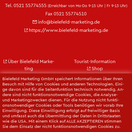
Tel.
0521 55774555
(Er­reich­bar von Mo-Do 9-15 Uhr | Fr 9-13 Uhr)
Fax 0521 55774510
info@​bielefeld-​marketing.​de
https://​www.​bielefeld-​marketing.​de
Über Bie­le­feld Mar­ke­
Tou­rist-In­for­ma­ti­on
ting
Shop
Jobs
City Bie­le­feld
Bie­le­feld Mar­ke­ting GmbH spei­chert In­for­ma­tio­nen über Ihren
Kon­takt
Bie­le­feld-Gut­schein
Be­such mit Hilfe von Coo­kies und an­de­ren Tech­no­lo­gi­en. Ei­ni­
ge davon sind für die Sei­ten­funk­ti­on tech­nisch not­wen­dig. An­
Ge­schäfts­be­richt
Web­cams
de­re sind nicht funk­ti­ons­not­wen­di­ge Coo­kies, die Ana­ly­se-
Pres­se
und Mar­ke­ting­zwe­cken die­nen. Für die Nut­zung nicht funk­ti­
ons­not­wen­di­ger Coo­kies oder Tools be­nö­ti­gen wir vorab Ihre
Ein­wil­li­gung. Diese Ein­wil­li­gung er­folgt auf frei­wil­li­ger Basis
und um­fasst auch die Über­mitt­lung der Daten in Dritt­staa­ten
wie die USA. Mit einem Klick auf ALLE AK­ZEP­TIE­REN stim­men
Sie dem Ein­satz der nicht funk­ti­ons­not­wen­di­gen Coo­kies zu.
Sie kön­nen Ihre Ein­wil­li­gung über die COO­KIE-EIN­STEL­LUN­