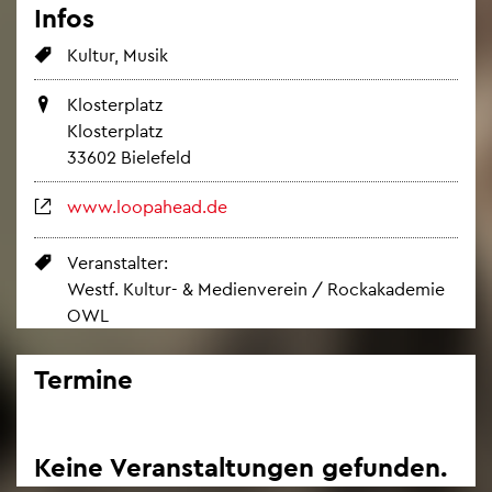
Infos
Kul­tur, Musik
Klos­ter­platz
Klos­ter­platz
33602 Bie­le­feld
www.​loopahead.​de
Ver­an­stal­ter:
Westf. Kul­tur- & Me­di­en­ver­ein / Rock­aka­de­mie
OWL
Ter­mi­ne
Keine Ver­an­stal­tun­gen ge­fun­den.