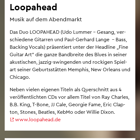
Loo­pa­head
Musik auf dem Abend­markt
Das Duo LOO­PA­HEAD (Udo Lum­mer – Ge­sang, ver­
schie­de­ne Gi­tar­ren und Paul-Ger­hard Lange – Bass,
Backing Vo­cals) prä­sen­tiert unter der Head­line „Fine
Gui­tar Art“ die ganze Band­brei­te des Blues in sei­ner
akus­ti­schen, jaz­zig-swin­gen­den und ro­cki­gen Spiel­
art sei­ner Ge­burts­stät­ten Mem­phis, New Or­leans und
Chi­ca­go.
Neben vie­len ei­ge­nen Ti­teln als Quer­schnitt aus 4
ver­öf­fent­lich­ten CDs vor allem Titel von Ray Charles,
B.B. King, T-Bone, JJ Cale, Ge­or­gie Fame, Eric Clap­
ton, Stones, Beat­les, KebMo oder Wil­lie Dixon.
www.​loopahead.​de