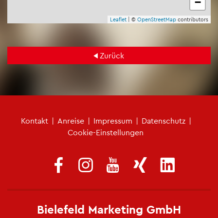
−
Leaf­let
| ©
Open­Street­Map
con­tri­bu­tors
Zu­rück
Fu­ß­zei­len­me­nü
Kon­takt
|
An­rei­se
|
Im­pres­sum
|
Da­ten­schutz
|
Coo­kie-Ein­stel­lun­gen
Bie­le­feld Mar­ke­ting GmbH