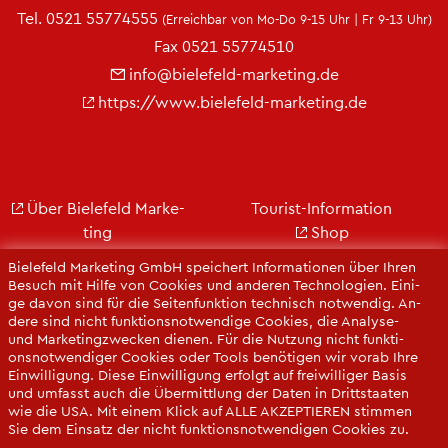
Tel.
0521 55774555
(Er­reich­bar von Mo-Do 9-15 Uhr | Fr 9-13 Uhr)
Fax 0521 55774510
info@​bielefeld-​marketing.​de
https://​www.​bielefeld-​marketing.​de
Über Bie­le­feld Mar­ke­
Tou­rist-In­for­ma­ti­on
ting
Shop
Jobs
City Bie­le­feld
Bie­le­feld Mar­ke­ting GmbH spei­chert In­for­ma­tio­nen über Ihren
Kon­takt
Bie­le­feld-Gut­schein
Be­such mit Hilfe von Coo­kies und an­de­ren Tech­no­lo­gi­en. Ei­ni­
ge davon sind für die Sei­ten­funk­ti­on tech­nisch not­wen­dig. An­
Ge­schäfts­be­richt
Web­cams
de­re sind nicht funk­ti­ons­not­wen­di­ge Coo­kies, die Ana­ly­se-
Pres­se
und Mar­ke­ting­zwe­cken die­nen. Für die Nut­zung nicht funk­ti­
ons­not­wen­di­ger Coo­kies oder Tools be­nö­ti­gen wir vorab Ihre
Ein­wil­li­gung. Diese Ein­wil­li­gung er­folgt auf frei­wil­li­ger Basis
und um­fasst auch die Über­mitt­lung der Daten in Dritt­staa­ten
wie die USA. Mit einem Klick auf ALLE AK­ZEP­TIE­REN stim­men
Sie dem Ein­satz der nicht funk­ti­ons­not­wen­di­gen Coo­kies zu.
Sie kön­nen Ihre Ein­wil­li­gung über die COO­KIE-EIN­STEL­LUN­