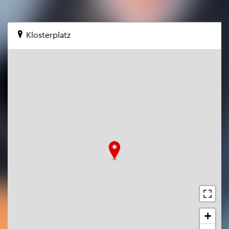
Klos­ter­platz
+