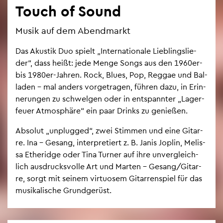
Touch of Sound
Musik auf dem Abend­markt
Das Akus­tik Duo spielt „In­ter­na­tio­na­le Lieb­lings­lie­
der“, dass heißt: jede Menge Songs aus den 1960er-
bis 1980er-Jah­ren. Rock, Blues, Pop, Reg­gae und Bal­
la­den – mal an­ders vor­ge­tra­gen, füh­ren dazu, in Er­in­
ne­run­gen zu schwel­gen oder in ent­spann­ter „La­ger­
feu­er At­mo­sphä­re“ ein paar Drinks zu ge­nie­ßen.
Ab­so­lut „un­plug­ged“, zwei Stim­men und eine Gi­tar­
re. Ina – Ge­sang, in­ter­pre­tiert z. B. Janis Jo­p­lin, Me­lis­
sa Ethe­ridge oder Tina Tur­ner auf ihre un­ver­gleich­
lich aus­drucks­vol­le Art und Mar­ten – Ge­sang/Gi­tar­
re, sorgt mit sei­nem vir­tuo­sem Gi­tar­ren­spiel für das
mu­si­ka­li­sche Grund­ge­rüst.