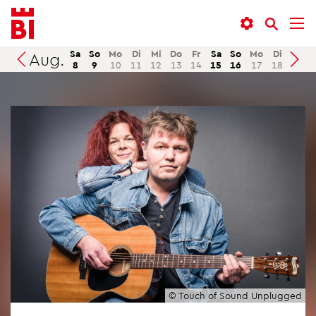
In­
Menü
Suche
halt
an­
an­
an­
sprin­
sprin­
Sa
So
Mo
Di
Mi
Do
Fr
Sa
So
Mo
Di
Mi
Aug.
Suchen
8
9
10
11
12
13
14
15
16
17
18
19
sprin­
gen
gen
gen
© Touch of Sound Un­plug­ged