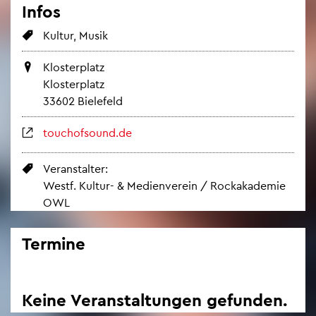
Infos
Kul­tur, Musik
Klos­ter­platz
Klos­ter­platz
33602 Bie­le­feld
touchofs­ound.de
Ver­an­stal­ter:
Westf. Kul­tur- & Me­di­en­ver­ein / Rock­aka­de­mie
OWL
Ter­mi­ne
Keine Ver­an­stal­tun­gen ge­fun­den.