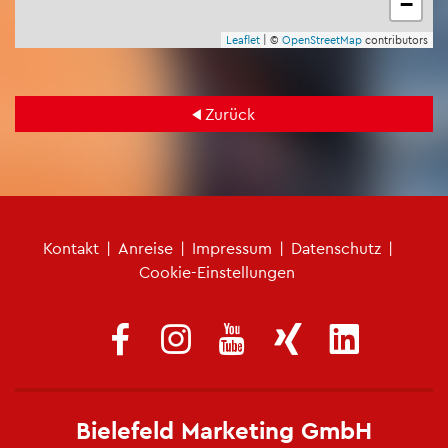
−
Leaf­let
| ©
Open­Street­Map
con­tri­bu­tors
Zu­rück
Fu­ß­zei­len­me­nü
Kon­takt
|
An­rei­se
|
Im­pres­sum
|
Da­ten­schutz
|
Coo­kie-Ein­stel­lun­gen
Bie­le­feld Mar­ke­ting GmbH