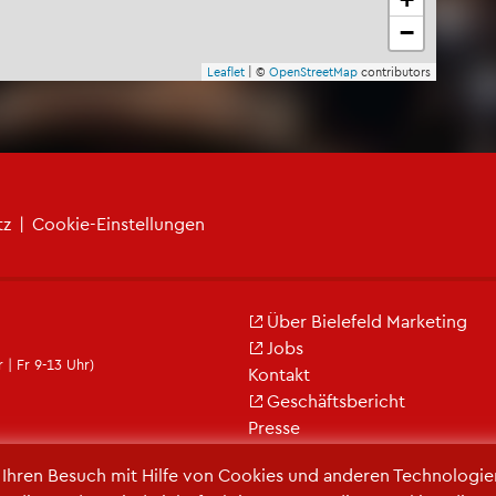
−
Leaf­let
| ©
Open­Street­Map
con­tri­bu­tors
tz
|
Coo­kie-Ein­stel­lun­gen
Über Bie­le­feld Mar­ke­ting
Jobs
 | Fr 9-13 Uhr)
Kon­takt
Ge­schäfts­be­richt
Pres­se
r Ihren Be­such mit Hilfe von Coo­kies und an­de­ren Tech­no­lo­gi­e