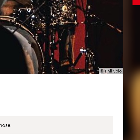
© Phil Solo
no­se.