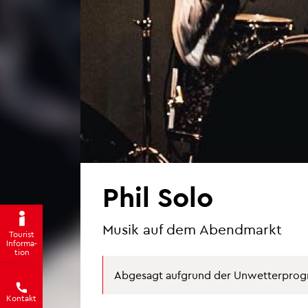
Phil Solo
Musik auf dem Abend­markt
Tou­rist
In­for­ma­
ti­on
Ab­ge­sagt auf­grund der Un­wet­ter­pro­g
Kon­takt