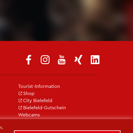
Tou­rist-In­for­ma­ti­on
Shop
City Bie­le­feld
Bie­le­feld-Gut­schein
Web­cams
n.