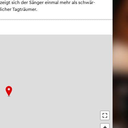
en zeigt sich der Sän­ger ein­mal mehr als schwär­
li­cher Tag­träu­mer.
+