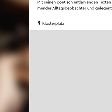
Mit sei­nen poe­tisch ent­lar­ven­den Tex­t
men­der All­tags­be­ob­ach­ter und ge­le­gent­
Klos­ter­platz