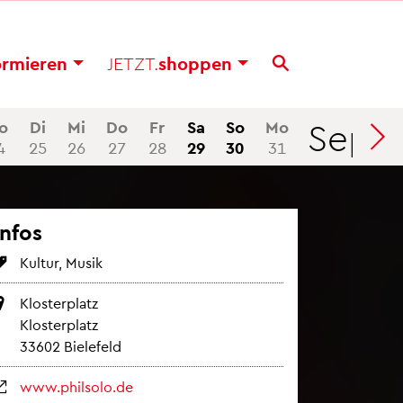
or­mie­ren
JETZT.
shop­pen
Sep
o
Di
Mi
Do
Fr
Sa
So
Mo
Di
4
25
26
27
28
29
30
31
1
Infos
Kul­tur, Musik
Klos­ter­platz
Klos­ter­platz
33602 Bie­le­feld
www.​philsolo.​de