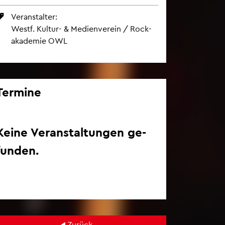
Ver­an­stal­ter:
Westf. Kul­tur- & Me­di­en­ver­ein / Rock­
aka­de­mie OWL
Ter­mi­ne
Keine Ver­an­stal­tun­gen ge­
fun­den.
Zu­rück