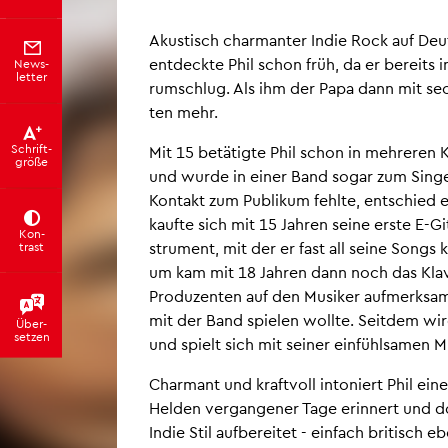
Akus­tisch char­man­ter Indie Rock auf Deut
ent­deck­te Phil schon früh, da er be­reits 
News­
let­ter
rum­schlug. Als ihm der Papa dann mit sec
ten mehr.
Schrift­
Mit 15 be­tä­tig­te Phil schon in meh­re­ren
grö­ße
und wurde in einer Band sogar zum Sin­gen
Kon­takt zum Pu­bli­kum fehl­te, ent­schied e
kauf­te sich mit 15 Jah­ren seine erste E-Gi­t
Kon­
stru­ment, mit der er fast all seine Songs k
trast
um kam mit 18 Jah­ren dann noch das Kla­vi
Pro­du­zen­ten auf den Mu­si­ker auf­merk­sam
mit der Band spie­len woll­te. Seit­dem wird
Über­
set­zen
und spielt sich mit sei­ner ein­fühl­sa­men M
Char­mant und kraft­voll in­to­niert Phil e
Hel­den ver­gan­ge­ner Tage er­in­nert und d
Indie Stil auf­be­rei­tet - ein­fach bri­tis