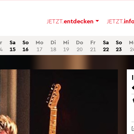
JETZT.
ent­de­cken
JETZT.
in­f
r
Sa
So
Mo
Di
Mi
Do
Fr
Sa
So
M
4
15
16
17
18
19
20
21
22
23
2