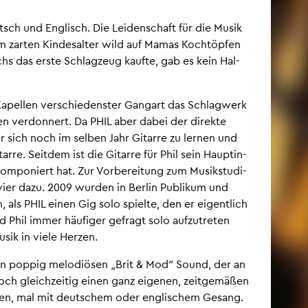
sch und Eng­lisch. Die Lei­den­schaft für die Musik
im zar­ten Kin­des­al­ter wild auf Mamas Koch­töp­fen
hs das erste Schlag­zeug kauf­te, gab es kein Hal­
 Ka­pel­len ver­schie­dens­ter Gang­art das Schlag­werk
 ver­don­nert. Da PHIL aber dabei der di­rek­te
r sich noch im sel­ben Jahr Gi­tar­re zu ler­nen und
ar­re. Seit­dem ist die Gi­tar­re für Phil sein Haupt­in­
om­po­niert hat. Zur Vor­be­rei­tung zum Mu­sik­stu­di­
er dazu. 2009 wur­den in Ber­lin Pu­bli­kum und
, als PHIL einen Gig solo spiel­te, den er ei­gent­lich
 Phil immer häu­fi­ger ge­fragt solo auf­zu­tre­ten
usik in viele Her­zen.
inen pop­pig me­lo­diö­sen „Brit & Mod“ Sound, der an
och gleich­zei­tig einen ganz ei­ge­nen, zeit­ge­mä­ßen
ch eben, mal mit deut­schem oder eng­li­schem Ge­sang.