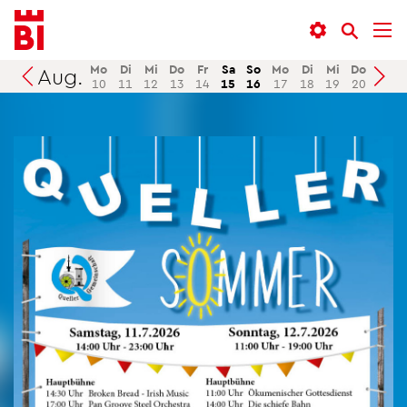
In­
Menü
Suche
halt
an­
an­
an­
sprin­
sprin­
Mo
Di
Mi
Do
Fr
Sa
So
Mo
Di
Mi
Do
Fr
Aug.
Suchen
10
11
12
13
14
15
16
17
18
19
20
21
sprin­
gen
gen
gen