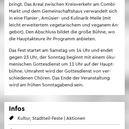
bringt. Das Areal zwi­schen Kreis­ver­kehr am Combi-
Markt und dem Ge­mein­schafts­haus ver­wan­delt sich
in eine Fla­nier-, Amü­sier- und Ku­li­na­rik-Meile (mit
leicht er­wei­ter­tem ve­ge­ta­ri­schem und ve­ga­nem An­
ge­bot). Den Ab­schluss bil­det die große Bühne, wo
die Haupt­ak­teu­re ihr Pro­gramm an­bie­ten.
Das Fest star­tet am Sams­tag um 14 Uhr und endet
gegen 23 Uhr, der Sonn­tag be­ginnt mit einem öku­
me­ni­schen Got­tes­dienst um 11 Uhr auf der Haupt­
büh­ne. Um­rahmt wird der Got­tes­dienst von ver­
schie­de­nen Chö­ren. Das Ende der Ver­an­stal­tung
wird am frü­hen Sonn­tag­abend sein.
Infos
Kul­tur, Stadt­teil-Feste | Ak­tio­nen