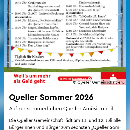
© Quel­ler Ge­mein­schaft e.v.
Quel­ler Som­mer 2026
Auf zur som­mer­li­chen Quel­ler Amü­sier­mei­le
Die Quel­ler Ge­mein­schaft lädt am 11. und 12. Juli alle
Bür­ge­rin­nen und Bür­ger zum sechs­ten „Quel­ler Som­