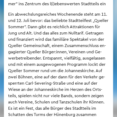
mer“ ins Zen­trum des l(i)ebens­wer­ten Stadt­teils ein
Ein ab­wechs­lungs­rei­ches Wo­chen­en­de steht am 11.
und 12. Juli bevor: das be­lieb­te Stadt­teil­fest „Quel­ler
Som­mer“. Dann gibt es reich­lich At­trak­tio­nen für
Jung und Alt. Und das alles zum Null­ta­rif. Ge­tra­gen
und fi­nan­ziert wird das fa­mi­liä­re Spek­ta­kel von der
Quel­ler Ge­mein­schaft, einem Zu­sam­men­schluss en­
ga­gier­ter Quel­ler Bür­ger:innen, Ver­ei­nen und Ge­
wer­be­trei­ben­der. Ent­spannt, viel­fäl­tig, aus­ge­las­sen
und mit einem aus­ge­wo­ge­nen Pro­gramm lockt der
Quel­ler Som­mer rund um die Jo­han­nes­kir­che. Auf
zwei Büh­nen, eine auf der dann für den Ver­kehr ge­
sperr­ten Carl-Se­ve­ring-Stra­ße und eine auf der
Wiese an der Jo­han­nes­kir­che im Her­zen des Orts­
teils, spie­len nicht nur viele Bands, son­dern zei­gen
auch Ver­ei­ne, Schu­len und Tanz­schu­len ihr Kön­nen.
Es ist ein Fest, das alle Bür­ger des Stadt­teils im
Schat­ten des Turms der Hü­nen­burg zu­sam­men