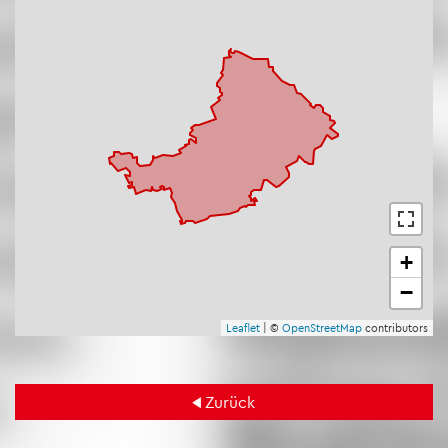
+
−
Leaf­let
| ©
Open­Street­Map
con­tri­bu­tors
Zu­rück