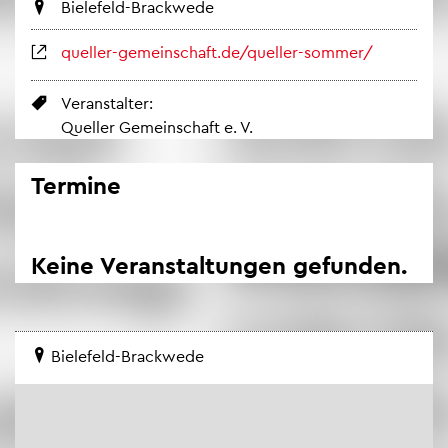
Bie­le­feld-Brack­we­de
quel­ler-ge­mein­schaft.de/quel­ler-som­mer/
Ver­an­stal­ter:
Quel­ler Ge­mein­schaft e. V.
Ter­mi­ne
Keine Ver­an­stal­tun­gen ge­fun­den.
Bie­le­feld-Brack­we­de