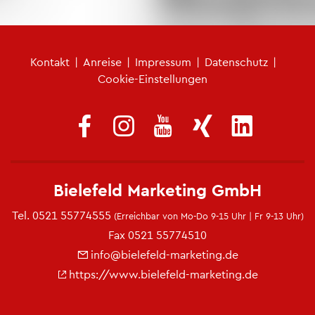
Fu­ß­zei­len­me­nü
Kon­takt
|
An­rei­se
|
Im­pres­sum
|
Da­ten­schutz
|
Coo­kie-Ein­stel­lun­gen
Bie­le­feld Mar­ke­ting GmbH
Tel.
0521 55774555
(Er­reich­bar von Mo-Do 9-15 Uhr | Fr 9-13 Uhr)
Fax 0521 55774510
info@​bielefeld-​marketing.​de
https://​www.​bielefeld-​marketing.​de