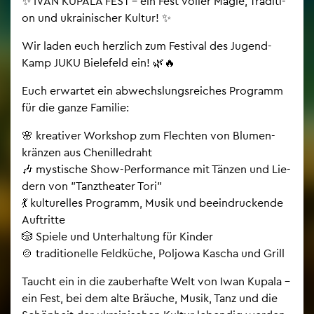
✨ IVAN KU­PA­LA FEST – ein Fest vol­ler Magie, Tra­di­ti­
on und ukrai­ni­scher Kul­tur! ✨
Wir laden euch herz­lich zum Fes­ti­val des Ju­gend-
Kamp JUKU Bie­le­feld ein! 🌿🔥
Euch er­war­tet ein ab­wechs­lungs­rei­ches Pro­gramm
für die ganze Fa­mi­lie:
🌸 krea­ti­ver Work­shop zum Flech­ten von Blu­men­
krän­zen aus Che­nil­le­draht
🎶 mys­ti­sche Show-Per­for­mance mit Tän­zen und Lie­
dern von "Tanz­thea­ter Tori"
💃 kul­tu­rel­les Pro­gramm, Musik und be­ein­dru­cken­de
Auf­trit­te
🎲 Spie­le und Un­ter­hal­tung für Kin­der
🍲 tra­di­tio­nel­le Feld­kü­che, Pol­jo­wa Ka­scha und Grill
Taucht ein in die zau­ber­haf­te Welt von Iwan Ku­pa­la –
ein Fest, bei dem alte Bräu­che, Musik, Tanz und die