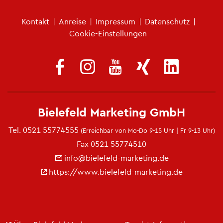
Fu­ß­zei­len­me­nü
Kon­takt
|
An­rei­se
|
Im­pres­sum
|
Da­ten­schutz
|
Coo­kie-Ein­stel­lun­gen
Bie­le­feld Mar­ke­ting GmbH
Tel.
0521 55774555
(Er­reich­bar von Mo-Do 9-15 Uhr | Fr 9-13 Uhr)
Fax 0521 55774510
info@​bielefeld-​marketing.​de
https://​www.​bielefeld-​marketing.​de