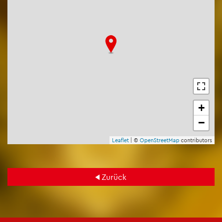
+
−
Leaf­let
| ©
Open­Street­Map
con­tri­bu­tors
Zu­rück