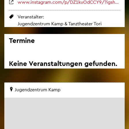
www.​instagram.​com/​p/​DZ1​kuOd​CCY9/?​igs​h=ZWw​0MTd​0OTI​2b3R​k
Ver­an­stal­ter:
Ju­gend­zen­trum Kamp & Tanz­thea­ter Tori
Ter­mi­ne
Keine Ver­an­stal­tun­gen ge­fun­den.
Ju­gend­zen­trum Kamp