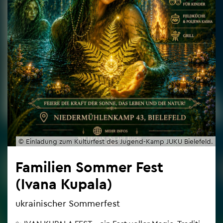
© Ein­la­dung zum Kul­tur­fest des Ju­gend-Kamp JUKU Bie­le­feld.
Fa­mi­li­en Som­mer Fest
(Ivana Ku­pa­la)
ukrai­ni­scher Som­mer­fest