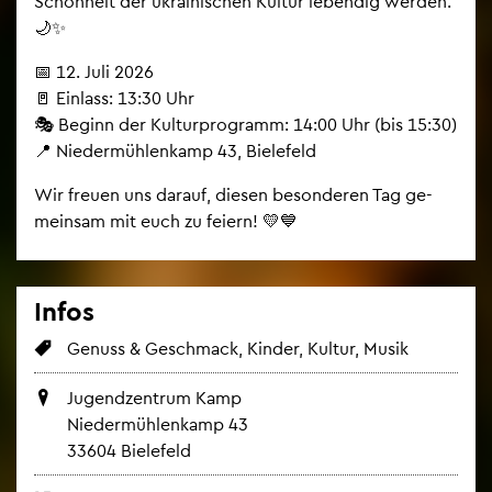
Schön­heit der ukrai­ni­schen Kul­tur le­ben­dig wer­den.
🌙✨
📅 12. Juli 2026
🚪 Ein­lass: 13:30 Uhr
🎭 Be­ginn der Kul­tur­pro­gramm: 14:00 Uhr (bis 15:30)
📍 Nie­der­müh­len­kamp 43, Bie­le­feld
Wir freu­en uns dar­auf, die­sen be­son­de­ren Tag ge­
mein­sam mit euch zu fei­ern! 💛💙
Infos
Ge­nuss & Ge­schmack, Kin­der, Kul­tur, Musik
Ju­gend­zen­trum Kamp
Nie­der­müh­len­kamp 43
33604 Bie­le­feld