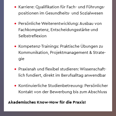
Kar­rie­re: Qua­li­fi­ka­ti­on für Fach- und Füh­rungs­
po­si­tio­nen im Ge­sund­heits- und So­zi­al­we­sen
Per­sön­li­che Wei­ter­ent­wick­lung: Aus­bau von
Fach­kom­pe­tenz, Ent­schei­dungs­stär­ke und
Selbst­re­fle­xi­on
Kom­pe­tenz-Trai­nings: Prak­ti­sche Übun­gen zu
Kom­mu­ni­ka­ti­on, Pro­jekt­ma­nage­ment & Stra­te­
gie
Pra­xis­nah und fle­xi­bel stu­die­ren: Wis­sen­schaft­
lich fun­diert, di­rekt im Be­rufs­all­tag an­wend­bar
Kon­ti­nu­ier­li­che Stu­di­en­be­treu­ung: Per­sön­li­cher
Kon­takt von der Be­wer­bung bis zum Ab­schluss
Aka­de­mi­sches Know-How für die Pra­xis!