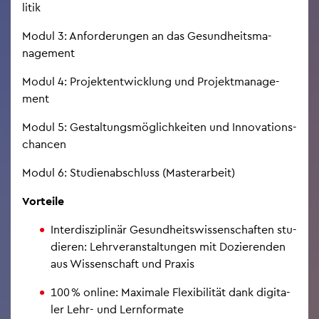
li­tik
Modul 3: An­for­de­run­gen an das Ge­sund­heits­ma­
nage­ment
Modul 4: Pro­jekt­ent­wick­lung und Pro­jekt­ma­nage­
ment
Modul 5: Ge­stal­tungs­mög­lich­kei­ten und In­no­va­ti­ons­
chan­cen
Modul 6: Stu­di­en­ab­schluss (Mas­ter­ar­beit)
Vor­tei­le
In­ter­dis­zi­pli­när Ge­sund­heits­wis­sen­schaf­ten stu­
die­ren: Lehr­ver­an­stal­tun­gen mit Do­zie­ren­den
aus Wis­sen­schaft und Pra­xis
100 % on­line: Ma­xi­ma­le Fle­xi­bi­li­tät dank di­gi­ta­
ler Lehr- und Lern­for­ma­te