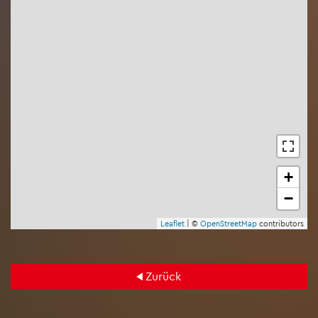
+
−
Leaf­let
| ©
Open­Street­Map
con­tri­bu­tors
Zu­rück