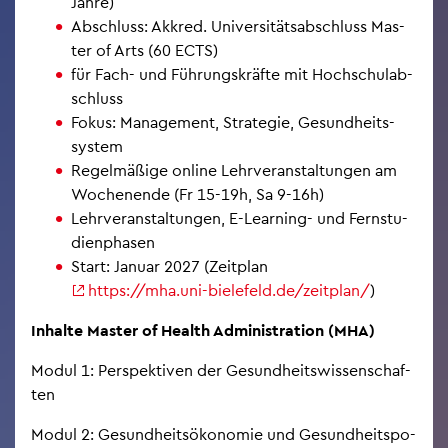
Jahre)
Ab­schluss: Akk­red. Uni­ver­si­täts­ab­schluss Mas­
ter of Arts (60 ECTS)
für Fach- und Füh­rungs­kräf­te mit Hoch­schul­ab­
schluss
Fokus: Ma­nage­ment, Stra­te­gie, Ge­sund­heits­
sys­tem
Re­gel­mä­ßi­ge on­line Lehr­ver­an­stal­tun­gen am
Wo­chen­en­de (Fr 15-19h, Sa 9-16h)
Lehr­ver­an­stal­tun­gen, E-Lear­ning- und Fern­stu­
di­en­pha­sen
Start: Ja­nu­ar 2027 (Zeit­plan
https://​mha.​uni-bie­le­feld.de/zeit­plan/
)
In­hal­te Mas­ter of Health Ad­mi­nis­tra­ti­on (MHA)
Modul 1: Per­spek­ti­ven der Ge­sund­heits­wis­sen­schaf­
ten
Modul 2: Ge­sund­heits­öko­no­mie und Ge­sund­heits­po­