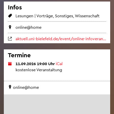
Infos
Le­sun­gen | Vor­trä­ge, Sons­ti­ges, Wis­sen­schaft
on­line@home
ak­tu­ell.uni-bie­le­feld.de/event/on­line-in­fo­ver­an­stal­tung-zum-on­line-fern­stu­di­um-mas­ter-of-health-ad­mi­nis­tra­ti­on-uni-bie­le­feld/2026-09-11/
Ter­mi­ne
11.09.2026 19:00 Uhr
iCal
kos­ten­lo­se Ver­an­stal­tung
on­line@home