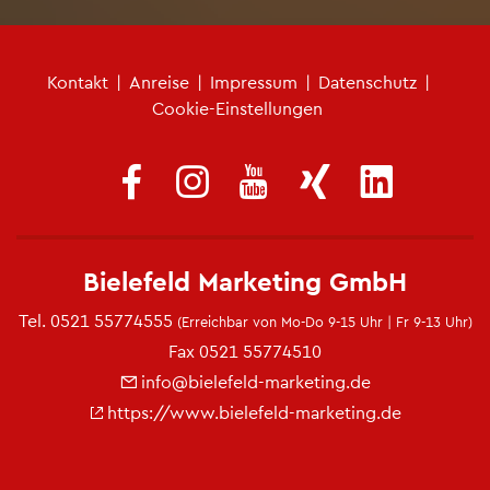
Fu­ß­zei­len­me­nü
Kon­takt
|
An­rei­se
|
Im­pres­sum
|
Da­ten­schutz
|
Coo­kie-Ein­stel­lun­gen
Bie­le­feld Mar­ke­ting GmbH
Tel.
0521 55774555
(Er­reich­bar von Mo-Do 9-15 Uhr | Fr 9-13 Uhr)
Fax 0521 55774510
info@​bielefeld-​marketing.​de
https://​www.​bielefeld-​marketing.​de