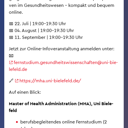
ven im Ge­sund­heits­we­sen – kom­pakt und be­quem
on­line.
📅 22. Juli | 19:00–19:30 Uhr
📅 04. Au­gust | 19:00–19:30 Uhr
📅 11. Sep­tem­ber | 19:00–19:30 Uhr
Jetzt zur On­line-In­fo­ver­an­stal­tung an­mel­den unter:
📧
fern­stu­di­um.​ges​undh​eits​wiss​ensc​haft​en@​uni-bie­
le­feld.de
🔗
https://​mha.​uni-bie­le­feld.de/
Auf einen Blick:
Mas­ter of Health Ad­mi­nis­tra­ti­on (MHA), Uni Bie­le­
feld
be­rufs­be­glei­ten­des on­line Fern­stu­di­um (2