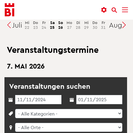
In­
Menü
Suche
halt
an­
an­
an­
sprin­
sprin­
Mi
Do
Fr
Sa
So
Mo
Di
Mi
Do
Fr
Sa
Juli
Aug.
Suchen
22
23
24
25
26
27
28
29
30
31
1
sprin­
gen
gen
gen
Ver­an­stal­tungs­ter­mi­ne
7. MAI 2026
Ver­an­stal­tun­gen su­chen