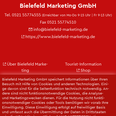
Bie­le­feld Mar­ke­ting GmbH
Tel.
0521 55774555
(Er­reich­bar von Mo-Do 9-15 Uhr | Fr 9-13 Uhr)
Fax 0521 55774510
info@​bielefeld-​marketing.​de
https://​www.​bielefeld-​marketing.​de
Über Bie­le­feld Mar­ke­
Tou­rist-In­for­ma­ti­on
ting
Shop
Jobs
City Bie­le­feld
Bie­le­feld Mar­ke­ting GmbH spei­chert In­for­ma­tio­nen über Ihren
Kon­takt
Bie­le­feld-Gut­schein
Be­such mit Hilfe von Coo­kies und an­de­ren Tech­no­lo­gi­en. Ei­ni­
ge davon sind für die Sei­ten­funk­ti­on tech­nisch not­wen­dig. An­
Ge­schäfts­be­richt
Web­cams
de­re sind nicht funk­ti­ons­not­wen­di­ge Coo­kies, die Ana­ly­se-
Pres­se
und Mar­ke­ting­zwe­cken die­nen. Für die Nut­zung nicht funk­ti­
ons­not­wen­di­ger Coo­kies oder Tools be­nö­ti­gen wir vorab Ihre
Ein­wil­li­gung. Diese Ein­wil­li­gung er­folgt auf frei­wil­li­ger Basis
und um­fasst auch die Über­mitt­lung der Daten in Dritt­staa­ten