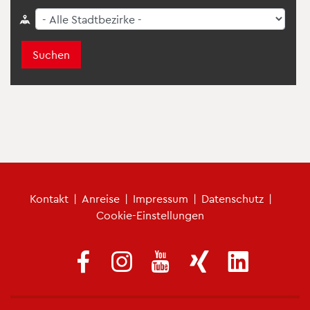
Suchen
Fu­ß­zei­len­me­nü
Kon­takt
|
An­rei­se
|
Im­pres­sum
|
Da­ten­schutz
|
Coo­kie-Ein­stel­lun­gen