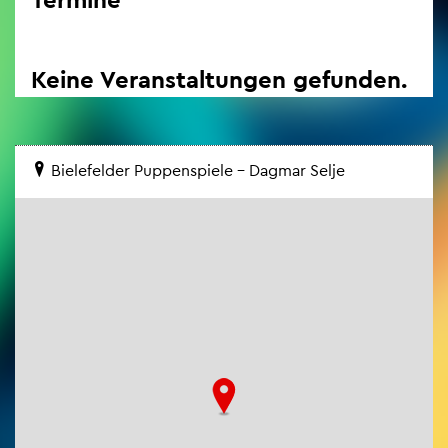
Keine Ver­an­stal­tun­gen ge­fun­den.
Bie­le­fel­der Pup­pen­spie­le – Dag­mar Selje