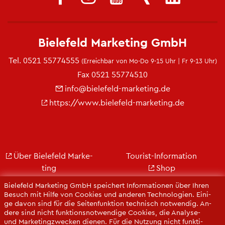
Bie­le­feld Mar­ke­ting GmbH
Tel.
0521 55774555
(Er­reich­bar von Mo-Do 9-15 Uhr | Fr 9-13 Uhr)
Fax 0521 55774510
info@​bielefeld-​marketing.​de
https://​www.​bielefeld-​marketing.​de
Über Bie­le­feld Mar­ke­
Tou­rist-In­for­ma­ti­on
ting
Shop
Jobs
City Bie­le­feld
Bie­le­feld Mar­ke­ting GmbH spei­chert In­for­ma­tio­nen über Ihren
Kon­takt
Bie­le­feld-Gut­schein
Be­such mit Hilfe von Coo­kies und an­de­ren Tech­no­lo­gi­en. Ei­ni­
ge davon sind für die Sei­ten­funk­ti­on tech­nisch not­wen­dig. An­
Ge­schäfts­be­richt
Web­cams
de­re sind nicht funk­ti­ons­not­wen­di­ge Coo­kies, die Ana­ly­se-
Pres­se
und Mar­ke­ting­zwe­cken die­nen. Für die Nut­zung nicht funk­ti­