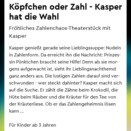
Köpf­chen oder Zahl - Kas­per
hat die Wahl
Fröh­li­ches Zah­len­cha­os-Thea­ter­stück mit
Kas­per
Kas­per ge­nie­ßt ge­ra­de seine Lieb­lings­sup­pe: Nu­deln
in Zah­len­form. Da er­reicht ihn die Nach­richt: Prin­zes­
sin Pünkt­chen braucht seine Hilfe! Denn als sie mor­
gens auf­ge­wacht ist, sieht ihr Lieb­lings­nacht­hemd
ganz an­ders aus. Die lus­ti­gen Zah­len dar­auf sind ver­
schwun­den - wer steckt da­hin­ter? Kas­per macht sich
auf die Suche. Er zählt die Zähne beim Kro­ko­dil, die
Hüte beim Räu­ber und die Kräu­ter für den Tee von
der Kräu­ter­lie­se. Ob er das Zah­len­ge­heim­nis lösen
kann ...
Für Kin­der ab 3 Jah­ren