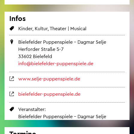
Infos
Kin­der, Kul­tur, Thea­ter | Mu­si­cal
Bie­le­fel­der Pup­pen­spie­le – Dag­mar Selje
Her­for­der Stra­ße 5-7
33602 Bie­le­feld
info@​bielefelder-​pup​pens​piel​e.​de
www.​selje-​pup​pens​piel​e.​de
bie­le­fel­der-pup­pen­spie­le.de
Ver­an­stal­ter:
Bie­le­fel­der Pup­pen­spie­le – Dag­mar Selje
Ter­mi­ne