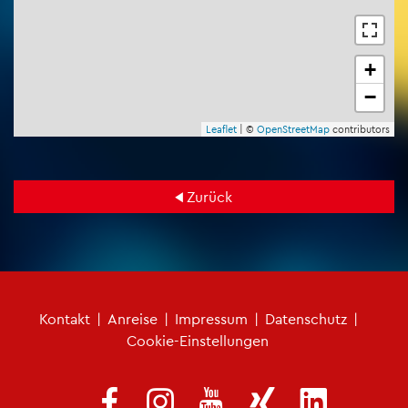
+
−
Leaf­let
| ©
Open­Street­Map
con­tri­bu­tors
Zu­rück
Fu­ß­zei­len­me­nü
Kon­takt
|
An­rei­se
|
Im­pres­sum
|
Da­ten­schutz
|
Coo­kie-Ein­stel­lun­gen