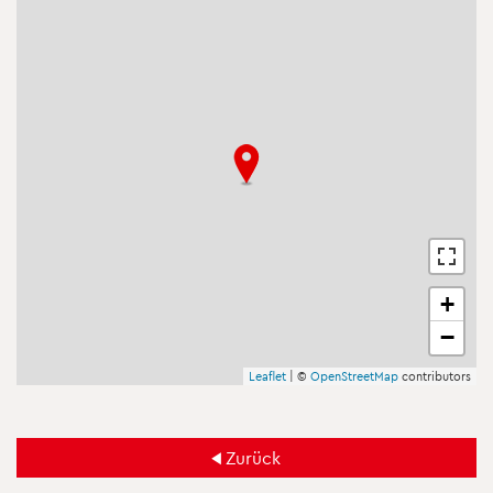
+
−
Leaf­let
| ©
Open­Street­Map
con­tri­bu­tors
Zu­rück