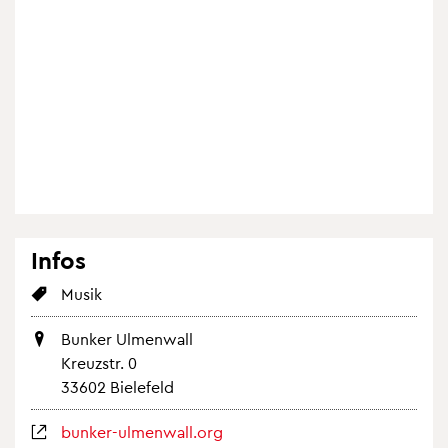
Infos
Musik
Bun­ker Ul­men­wall
Kreuz­str. 0
33602 Bie­le­feld
bun­ker-ul­men­wall.org