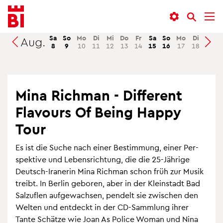
In­
Menü
Suche
halt
an­
an­
an­
sprin­
sprin­
Sa
So
Mo
Di
Mi
Do
Fr
Sa
So
Mo
Di
Mi
Aug.
Suchen
8
9
10
11
12
13
14
15
16
17
18
19
sprin­
gen
gen
gen
Mina Rich­man - Dif­fe­rent
Fla­vours Of Being Happy
Tour
Es ist die Suche nach einer Be­stim­mung, einer Per­
spek­ti­ve und Le­bens­rich­tung, die die 25-Jäh­ri­ge
Deutsch-Ira­ne­rin Mina Rich­man schon früh zur Musik
treibt. In Ber­lin ge­bo­ren, aber in der Klein­stadt Bad
Sal­zu­flen auf­ge­wach­sen, pen­delt sie zwi­schen den
Wel­ten und ent­deckt in der CD-Samm­lung ihrer
Tante Schät­ze wie Joan As Po­li­ce Woman und Nina