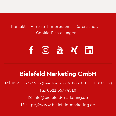
Fu­ß­zei­len­me­nü
Kon­takt
|
An­rei­se
|
Im­pres­sum
|
Da­ten­schutz
|
Coo­kie-Ein­stel­lun­gen
Bie­le­feld Mar­ke­ting GmbH
Tel.
0521 55774555
(Er­reich­bar von Mo-Do 9-15 Uhr | Fr 9-13 Uhr)
Fax 0521 55774510
info@​bielefeld-​marketing.​de
https://​www.​bielefeld-​marketing.​de