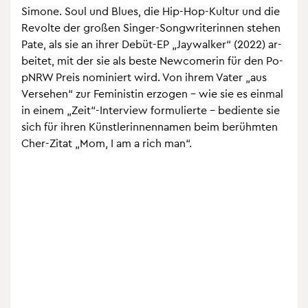
Si­mo­ne. Soul und Blues, die Hip-Hop-Kul­tur und die
Re­vol­te der gro­ßen Sin­ger-Song­wri­te­rin­nen ste­hen
Pate, als sie an ihrer Debüt-EP „Jay­wal­ker“ (2022) ar­
bei­tet, mit der sie als beste New­co­me­rin für den Po­
pN­RW Preis no­mi­niert wird. Von ihrem Vater „aus
Ver­se­hen“ zur Fe­mi­nis­tin er­zo­gen – wie sie es ein­mal
in einem „Zeit“-In­ter­view for­mu­lier­te – be­dien­te sie
sich für ihren Künst­le­rin­nen­na­men beim be­rühm­ten
Cher-Zitat „Mom, I am a rich man“.