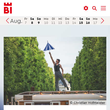
In­
Menü
Suche
halt
an­
an­
an­
sprin­
sprin­
Fr
Sa
So
Mo
Di
Mi
Do
Fr
Sa
So
Mo
Di
M
Aug.
Suchen
7
8
9
10
11
12
13
14
15
16
17
18
1
sprin­
gen
gen
gen
© Chris­ti­an Hof­meis­ter