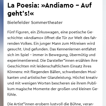
La Poe­sia: »An­dia­mo – Auf
geht’s!«
Bie­le­fel­der Som­mer­thea­ter
Fünf Fi­gu­ren, ein Zir­kus­wa­gen, eine poe­ti­sche Ge­
schich­te: »An­dia­mo« öff­net die Tür zur Welt des fah­
ren­den Vol­kes. Ein jun­ger Mann zum Mit­rei­sen wird
ge­sucht. Und ge­fun­den. Das Ken­nen­ler­nen ent­fal­tet
sich im Spiel – immer in Be­we­gung, über­mü­tig und
ex­pe­ri­men­tie­rend. Die Dar­stel­ler*innen er­zäh­len ihre
Ge­schich­ten mit lei­den­schaft­li­chem Ein­satz ihres
Kön­nens: mit flie­gen­den Bäl­len, schwe­ben­den Mu­si­
kan­ten und ar­tis­ti­scher Glanz­leis­tung. Höchst krea­tiv
und mit we­ni­gen Wor­ten be­sche­ren sie ihrem Pu­bli­
kum ma­gi­sche Mo­men­te der gro­ßen und klei­nen Ge­
füh­le.
Die Ar­tist*innen er­obern lust­voll die Bühne, ver­an­