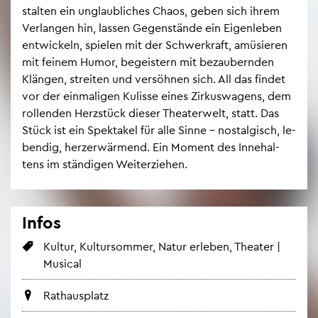
stal­ten ein un­glaub­li­ches Chaos, geben sich ihrem
Ver­lan­gen hin, las­sen Ge­gen­stän­de ein Ei­gen­le­ben
ent­wi­ckeln, spie­len mit der Schwer­kraft, amü­sie­ren
mit fei­nem Humor, be­geis­tern mit be­zau­bern­den
Klän­gen, strei­ten und ver­söh­nen sich. All das fin­det
vor der ein­ma­li­gen Ku­lis­se eines Zir­kus­wa­gens, dem
rol­len­den Herz­stück die­ser Thea­ter­welt, statt. Das
Stück ist ein Spek­ta­kel für alle Sinne – nost­al­gisch, le­
ben­dig, herz­er­wär­mend. Ein Mo­ment des In­ne­hal­
tens im stän­di­gen Wei­ter­zie­hen.
Infos
Kul­tur, Kul­tur­som­mer, Natur er­le­ben, Thea­ter |
Mu­si­cal
Rat­haus­platz