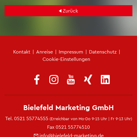
Zu­rück
Fu­ß­zei­len­me­nü
Kon­takt
|
An­rei­se
|
Im­pres­sum
|
Da­ten­schutz
|
Coo­kie-Ein­stel­lun­gen
Bie­le­feld Mar­ke­ting GmbH
Tel.
0521 55774555
(Er­reich­bar von Mo-Do 9-15 Uhr | Fr 9-13 Uhr)
Fax 0521 55774510
info@​bielefeld-​marketing.​de