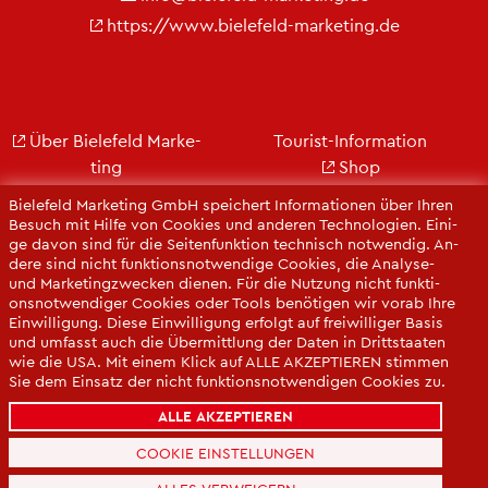
https://​www.​bielefeld-​marketing.​de
Über Bie­le­feld Mar­ke­
Tou­rist-In­for­ma­ti­on
ting
Shop
Jobs
City Bie­le­feld
Bie­le­feld Mar­ke­ting GmbH spei­chert In­for­ma­tio­nen über Ihren
Kon­takt
Bie­le­feld-Gut­schein
Be­such mit Hilfe von Coo­kies und an­de­ren Tech­no­lo­gi­en. Ei­ni­
ge davon sind für die Sei­ten­funk­ti­on tech­nisch not­wen­dig. An­
Ge­schäfts­be­richt
Web­cams
de­re sind nicht funk­ti­ons­not­wen­di­ge Coo­kies, die Ana­ly­se-
Pres­se
und Mar­ke­ting­zwe­cken die­nen. Für die Nut­zung nicht funk­ti­
ons­not­wen­di­ger Coo­kies oder Tools be­nö­ti­gen wir vorab Ihre
Ein­wil­li­gung. Diese Ein­wil­li­gung er­folgt auf frei­wil­li­ger Basis
und um­fasst auch die Über­mitt­lung der Daten in Dritt­staa­ten
wie die USA. Mit einem Klick auf ALLE AK­ZEP­TIE­REN stim­men
Sie dem Ein­satz der nicht funk­ti­ons­not­wen­di­gen Coo­kies zu.
Sie kön­nen Ihre Ein­wil­li­gung über die COO­KIE-EIN­STEL­LUN­
ALLE AKZEPTIEREN
GEN je­der­zeit än­dern oder mit Wir­kung für die Zu­kunft wi­der­
ru­fen.
COOKIE EINSTELLUNGEN
Da­ten­schut­z­er­klä­rung