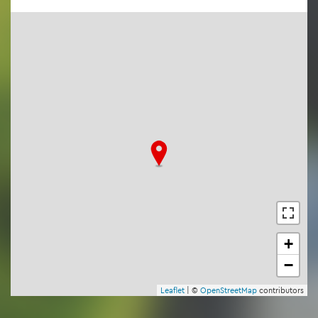
+
−
Leaf­let
| ©
Open­Street­Map
con­tri­bu­tors