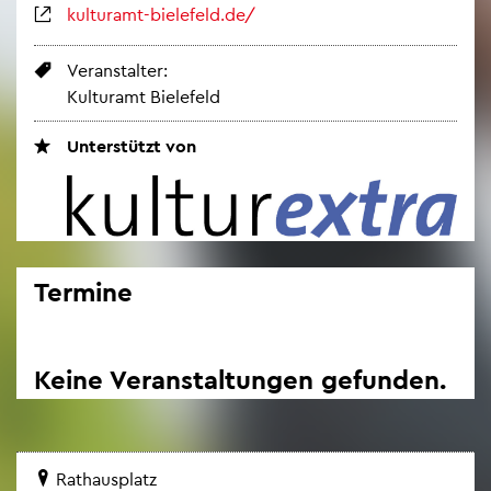
kul­tur­amt-bie­le­feld.de/
Ver­an­stal­ter:
Kul­tur­amt Bie­le­feld
Un­ter­stützt von
Ter­mi­ne
Keine Ver­an­stal­tun­gen ge­fun­den.
Rat­haus­platz