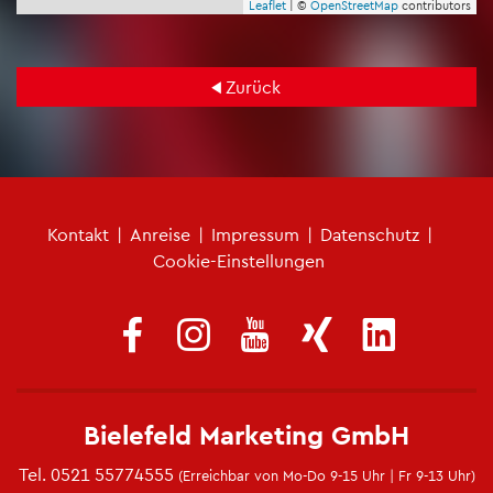
Leaf­let
| ©
Open­Street­Map
con­tri­bu­tors
Zu­rück
Fu­ß­zei­len­me­nü
Kon­takt
|
An­rei­se
|
Im­pres­sum
|
Da­ten­schutz
|
Coo­kie-Ein­stel­lun­gen
Bie­le­feld Mar­ke­ting GmbH
Tel.
0521 55774555
(Er­reich­bar von Mo-Do 9-15 Uhr | Fr 9-13 Uhr)