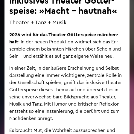
In­klu­si­ves Thea­ter Göt­ter­
spei­se: »Macht – haut­nah«
Thea­ter + Tanz + Musik
2026 wird für das Thea­ter Göt­ter­spei­se mär­chen­
haft
: In der neuen Pro­duk­ti­on wid­met sich das En­
sem­ble einem be­kann­ten Mär­chen über Schein und
Sein – und er­zählt es auf ganz ei­ge­ne Weise neu.
In einer Zeit, in der äu­ße­re Er­schei­nung und Selbst­
dar­stel­lung eine immer wich­ti­ge­re, zen­tra­le Rolle in
der Ge­sell­schaft spie­len, greift das in­klu­si­ve Thea­ter
Göt­ter­spei­se die­ses Thema auf und über­setzt es in
seine un­ver­wech­sel­ba­re Bild­spra­che aus Thea­ter,
Musik und Tanz. Mit Humor und kri­ti­scher Re­fle­xi­on
ent­steht so eine In­sze­nie­rung, die be­rührt und zum
Nach­den­ken an­regt.
Es braucht Mut, die Wahr­heit aus­zu­spre­chen und