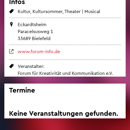
Infos
Kul­tur, Kul­tur­som­mer, Thea­ter | Mu­si­cal
Eckar­dts­heim
Pa­ra­cel­sus­weg 1
33689 Bie­le­feld
www.​forum-​info.​de
Ver­an­stal­ter:
Forum für Krea­ti­vi­tät und Kom­mu­ni­ka­ti­on e.V.
Ter­mi­ne
Keine Ver­an­stal­tun­gen ge­fun­den.