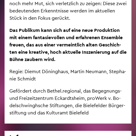
noch mehr Mut, sich ver­letz­lich zu zei­gen: Diese zwei
be­deu­ten­den Er­kennt­nis­se wer­den im ak­tu­el­len
Stück in den Fokus ge­rückt.
Das Pu­bli­kum kann sich auf eine neue Pro­duk­ti­on
mit einem fan­ta­sie­vol­len und er­fah­re­nen En­sem­ble
freu­en, das aus einer ver­meint­lich alten Ge­schich­
ten eine krea­ti­ve, hoch ak­tu­el­le In­sze­nie­rung auf die
Bühne zau­bern wird.
Regie: Die­mut Dö­ning­haus, Mar­tin Neu­mann, Ste­pha­
nie Schmidt
Ge­för­dert durch Be­thel.re­gio­nal, das Be­geg­nungs-
und Frei­zeit­zen­trum Eckar­dts­heim, pro­Werk v. Bo­
del­schwingh­sche Stif­tun­gen, die Bie­le­fel­der Bür­ger­
stif­tung und das Kul­tur­amt Bie­le­feld