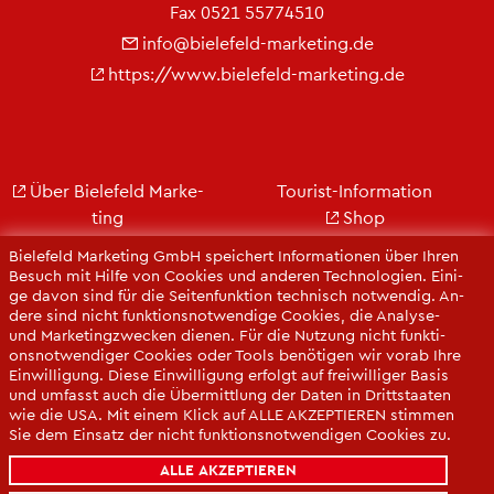
Fax 0521 55774510
info@​bielefeld-​marketing.​de
https://​www.​bielefeld-​marketing.​de
Über Bie­le­feld Mar­ke­
Tou­rist-In­for­ma­ti­on
ting
Shop
Jobs
City Bie­le­feld
Bie­le­feld Mar­ke­ting GmbH spei­chert In­for­ma­tio­nen über Ihren
Kon­takt
Bie­le­feld-Gut­schein
Be­such mit Hilfe von Coo­kies und an­de­ren Tech­no­lo­gi­en. Ei­ni­
ge davon sind für die Sei­ten­funk­ti­on tech­nisch not­wen­dig. An­
Ge­schäfts­be­richt
Web­cams
de­re sind nicht funk­ti­ons­not­wen­di­ge Coo­kies, die Ana­ly­se-
Pres­se
und Mar­ke­ting­zwe­cken die­nen. Für die Nut­zung nicht funk­ti­
ons­not­wen­di­ger Coo­kies oder Tools be­nö­ti­gen wir vorab Ihre
Ein­wil­li­gung. Diese Ein­wil­li­gung er­folgt auf frei­wil­li­ger Basis
und um­fasst auch die Über­mitt­lung der Daten in Dritt­staa­ten
wie die USA. Mit einem Klick auf ALLE AK­ZEP­TIE­REN stim­men
Sie dem Ein­satz der nicht funk­ti­ons­not­wen­di­gen Coo­kies zu.
Sie kön­nen Ihre Ein­wil­li­gung über die COO­KIE-EIN­STEL­LUN­
ALLE AKZEPTIEREN
GEN je­der­zeit än­dern oder mit Wir­kung für die Zu­kunft wi­der­
ru­fen.