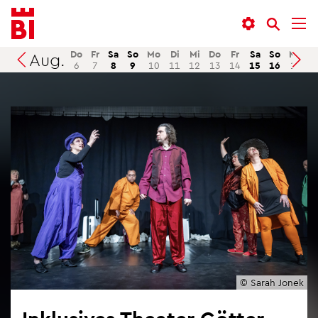
In­
Menü
Suche
halt
an­
an­
an­
sprin­
sprin­
Do
Fr
Sa
So
Mo
Di
Mi
Do
Fr
Sa
So
Mo
D
Aug.
Suchen
6
7
8
9
10
11
12
13
14
15
16
17
1
sprin­
gen
gen
gen
© Sarah Jonek