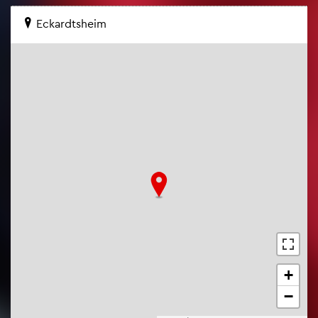
Eckar­dts­heim
+
−