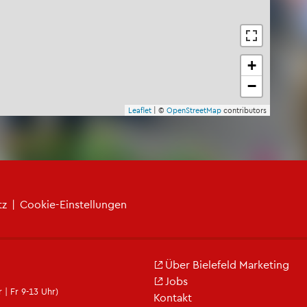
+
−
Leaf­let
| ©
Open­Street­Map
con­tri­bu­tors
tz
|
Coo­kie-Ein­stel­lun­gen
Über Bie­le­feld Mar­ke­ting
Jobs
 | Fr 9-13 Uhr)
Kon­takt