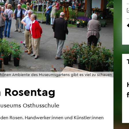
hö­nen Am­bi­en­te des Mu­se­ums­gar­tens gibt es viel zu schau­en
 Ro­sen­tag
u­se­ums Osthus­schu­le
hen­den Rosen. Hand­wer­ker:innen und Künst­ler:innen