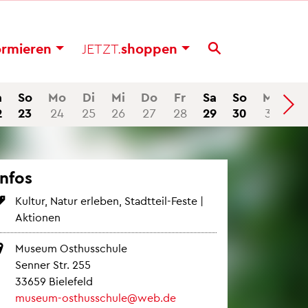
or­mie­ren
JETZT.
shop­pen
a
So
Mo
Di
Mi
Do
Fr
Sa
So
Mo
2
23
24
25
26
27
28
29
30
31
Infos
Kul­tur, Natur er­le­ben, Stadt­teil-Feste |
Ak­tio­nen
Mu­se­um Osthus­schu­le
Sen­ner Str. 255
33659 Bie­le­feld
mu­se­um-osthus­schu­le@​web.​de