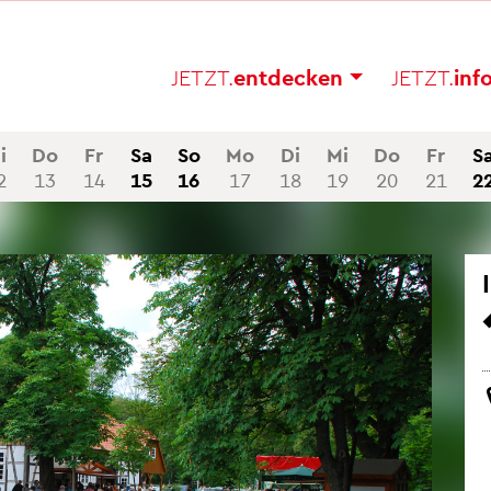
JETZT.
ent­de­cken
JETZT.
in­f
i
Do
Fr
Sa
So
Mo
Di
Mi
Do
Fr
S
2
13
14
15
16
17
18
19
20
21
2