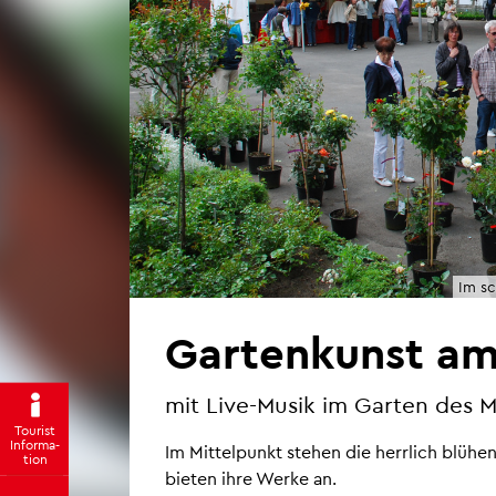
Im sc
Gar­ten­kunst am
mit Live-Musik im Gar­ten des M
Tou­rist
In­for­ma­
Im Mit­tel­punkt ste­hen die herr­lich blü­
ti­on
bie­ten ihre Werke an.