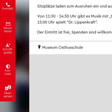
Sitz­plät­ze laden zum Aus­ru­hen ein und au
Kon­takt
Von 11:30 - 14:30 Uhr gibt es Musik mit
15:00 Uhr spielt "Dr. Lip­pen­kraft".
News­
let­ter
Der Ein­tritt ist frei, Spen­den sind will­ko
Mu­se­um Osthus­schu­le
Schrift­
grö­ße
Kon­
trast
Über­
set­zen