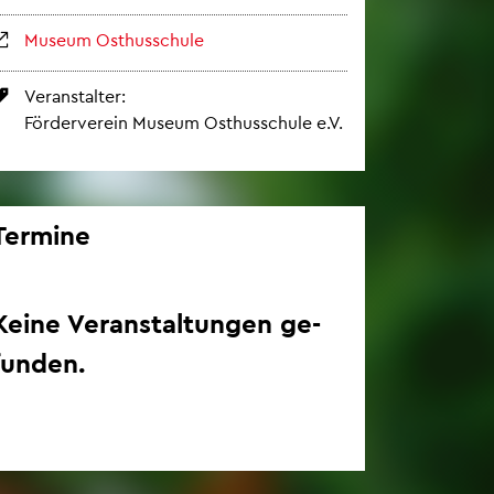
Mu­se­um Osthus­schu­le
Ver­an­stal­ter:
För­der­ver­ein Mu­se­um Osthus­schu­le e.V.
Ter­mi­ne
Keine Ver­an­stal­tun­gen ge­
fun­den.