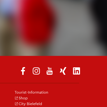
Tou­rist-In­for­ma­ti­on
Shop
City Bie­le­feld