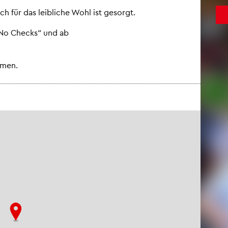
ch für das leib­li­che Wohl ist ge­sorgt.
 „No Checks“ und ab
m­men.