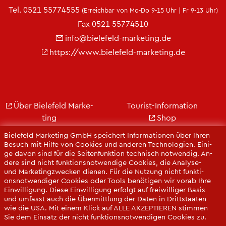
Tel.
0521 55774555
(Er­reich­bar von Mo-Do 9-15 Uhr | Fr 9-13 Uhr)
Fax 0521 55774510
info@​bielefeld-​marketing.​de
https://​www.​bielefeld-​marketing.​de
Über Bie­le­feld Mar­ke­
Tou­rist-In­for­ma­ti­on
ting
Shop
Jobs
City Bie­le­feld
Bie­le­feld Mar­ke­ting GmbH spei­chert In­for­ma­tio­nen über Ihren
Kon­takt
Bie­le­feld-Gut­schein
Be­such mit Hilfe von Coo­kies und an­de­ren Tech­no­lo­gi­en. Ei­ni­
ge davon sind für die Sei­ten­funk­ti­on tech­nisch not­wen­dig. An­
Ge­schäfts­be­richt
Web­cams
de­re sind nicht funk­ti­ons­not­wen­di­ge Coo­kies, die Ana­ly­se-
Pres­se
und Mar­ke­ting­zwe­cken die­nen. Für die Nut­zung nicht funk­ti­
ons­not­wen­di­ger Coo­kies oder Tools be­nö­ti­gen wir vorab Ihre
Ein­wil­li­gung. Diese Ein­wil­li­gung er­folgt auf frei­wil­li­ger Basis
und um­fasst auch die Über­mitt­lung der Daten in Dritt­staa­ten
wie die USA. Mit einem Klick auf ALLE AK­ZEP­TIE­REN stim­men
Sie dem Ein­satz der nicht funk­ti­ons­not­wen­di­gen Coo­kies zu.
Sie kön­nen Ihre Ein­wil­li­gung über die COO­KIE-EIN­STEL­LUN­