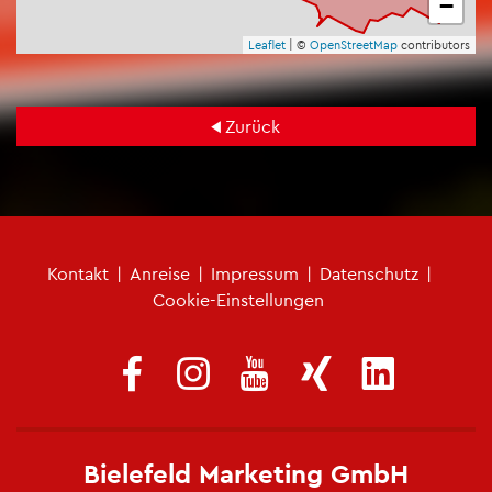
−
Leaf­let
| ©
Open­Street­Map
con­tri­bu­tors
Zu­rück
Fu­ß­zei­len­me­nü
Kon­takt
|
An­rei­se
|
Im­pres­sum
|
Da­ten­schutz
|
Coo­kie-Ein­stel­lun­gen
Bie­le­feld Mar­ke­ting GmbH