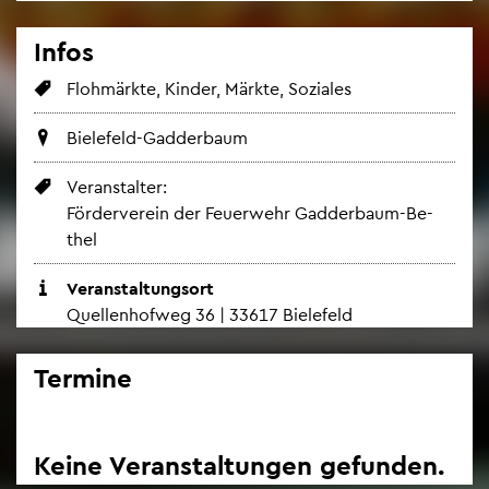
Infos
Floh­märk­te, Kin­der, Märk­te, So­zia­les
Bie­le­feld-Gad­der­baum
Ver­an­stal­ter:
För­der­ver­ein der Feu­er­wehr Gad­der­baum-Be­
thel
Ver­an­stal­tungs­ort
Quel­len­hof­weg 36 | 33617 Bie­le­feld
Ter­mi­ne
Keine Ver­an­stal­tun­gen ge­fun­den.