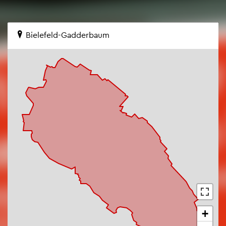
Bie­le­feld-Gad­der­baum
+