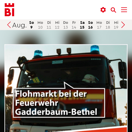
In­
Menü
Suche
halt
an­
an­
an­
sprin­
sprin­
So
Mo
Di
Mi
Do
Fr
Sa
So
Mo
Di
Mi
Do
Aug.
Suchen
9
10
11
12
13
14
15
16
17
18
19
20
sprin­
gen
gen
gen