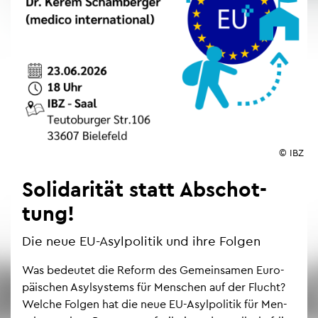
© IBZ
So­li­da­ri­tät statt Ab­schot­
tung!
Die neue EU-Asyl­po­li­tik und ihre Fol­gen
Was be­deu­tet die Re­form des Ge­mein­sa­men Eu­ro­
päi­schen Asyl­sys­tems für Men­schen auf der Flucht?
Wel­che Fol­gen hat die neue EU-Asyl­po­li­tik für Men­