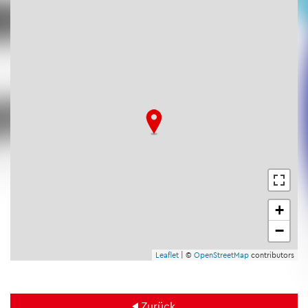
+
−
Leaf­let
| ©
Open­Street­Map
con­tri­bu­tors
Zu­rück