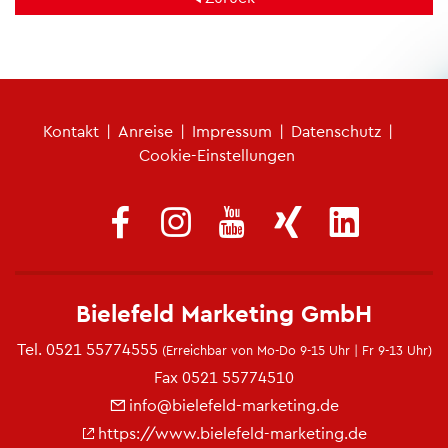
Fu­ß­zei­len­me­nü
Kon­takt
|
An­rei­se
|
Im­pres­sum
|
Da­ten­schutz
|
Coo­kie-Ein­stel­lun­gen
Bie­le­feld Mar­ke­ting GmbH
Tel.
0521 55774555
(Er­reich­bar von Mo-Do 9-15 Uhr | Fr 9-13 Uhr)
Fax 0521 55774510
info@​bielefeld-​marketing.​de
https://​www.​bielefeld-​marketing.​de