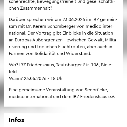
schen­rech­te, Be­we­gungs­frei­heit und ge­sell­schaft­li­
chen Zu­sam­men­halt?
Dar­über spre­chen wir am 23.06.2026 im IBZ ge­mein­
sam mit Dr. Kerem Scham­ber­ger von med­ico in­ter­
na­tio­nal. Der Vor­trag gibt Ein­bli­cke in die Si­tua­ti­on
an Eu­ro­pas Au­ßen­gren­zen – zwi­schen Ge­walt, Mi­li­ta­
ri­sie­rung und töd­li­chen Flucht­rou­ten, aber auch in
For­men von So­li­da­ri­tät und Wi­der­stand.
Wo? IBZ Frie­dens­haus, Teu­to­bur­ger Str. 106, Bie­le­
feld
Wann? 23.06.2026 - 18 Uhr
Eine ge­mein­sa­me Ver­an­stal­tung von See­brü­cke,
med­ico in­ter­na­tio­nal und dem IBZ Frie­dens­haus e.V.
Infos