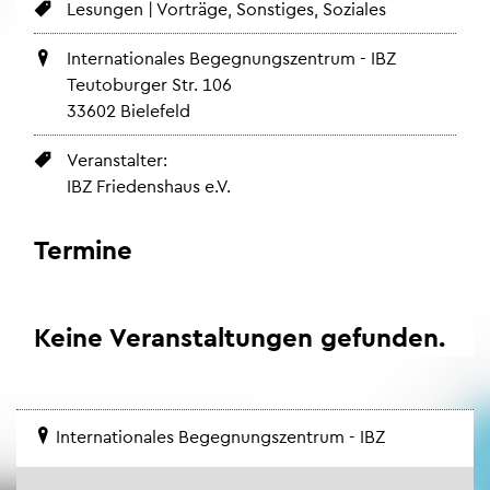
Le­sun­gen | Vor­trä­ge, Sons­ti­ges, So­zia­les
In­ter­na­tio­na­les Be­geg­nungs­zen­trum - IBZ
Teu­to­bur­ger Str. 106
33602 Bie­le­feld
Ver­an­stal­ter:
IBZ Frie­dens­haus e.V.
Ter­mi­ne
Keine Ver­an­stal­tun­gen ge­fun­den.
In­ter­na­tio­na­les Be­geg­nungs­zen­trum - IBZ