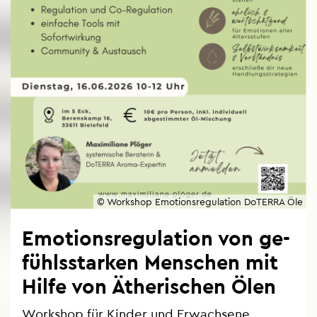
© Work­shop Emo­ti­ons­re­gu­la­ti­on Do­TER­RA Öle
Emo­ti­ons­re­gu­la­ti­on von ge­
fühls­star­ken Men­schen mit
Hilfe von Äthe­ri­schen Ölen
Work­shop für Kin­der und Er­wach­se­ne