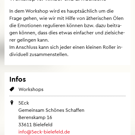
In dem Work­shop wird es haupt­säch­lich um die
Frage gehen, wie wir mit Hilfe von äthe­ri­schen Ölen
die Emo­tio­nen re­gu­lie­ren kön­nen bzw. dazu bei­tra­
gen kön­nen, dass dies etwas ein­fa­cher und ziel­si­che­
rer ge­lin­gen kann.
Im An­schluss kann sich jeder einen klei­nen Rol­ler in­
di­vi­du­ell zu­sam­men­stel­len.
Infos
Work­shops
5Eck
Ge­mein­sam Schö­nes Schaf­fen
Be­rens­kamp 16
33611 Bie­le­feld
info@​5eck-​bielefeld.​de