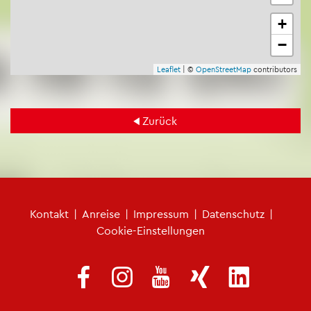
+
−
Leaf­let
| ©
Open­Street­Map
con­tri­bu­tors
Zu­rück
Fu­ß­zei­len­me­nü
Kon­takt
|
An­rei­se
|
Im­pres­sum
|
Da­ten­schutz
|
Coo­kie-Ein­stel­lun­gen