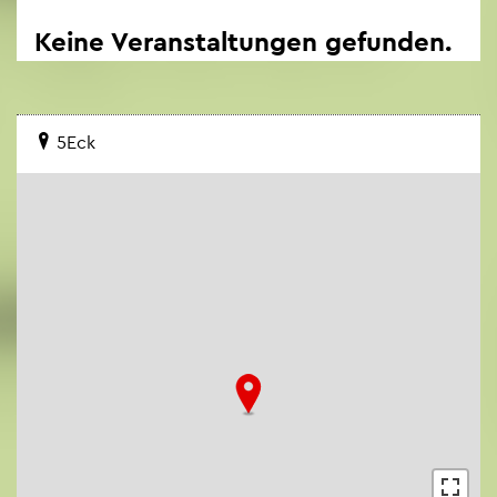
Keine Ver­an­stal­tun­gen ge­fun­den.
5Eck