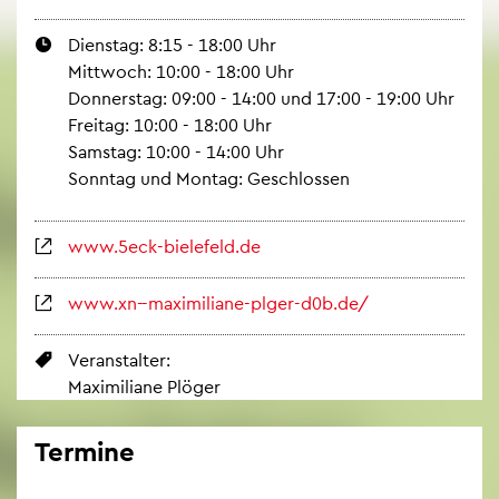
Diens­tag: 8:15 - 18:00 Uhr
Mitt­woch: 10:00 - 18:00 Uhr
Don­ners­tag: 09:00 - 14:00 und 17:00 - 19:00 Uhr
Frei­tag: 10:00 - 18:00 Uhr
Sams­tag: 10:00 - 14:00 Uhr
Sonn­tag und Mon­tag: Ge­schlos­sen
www.​5eck-​bielefeld.​de
www.​xn--​maximiliane-​plger-​d0b.​de/
Ver­an­stal­ter:
Ma­xi­mi­lia­ne Plö­ger
Ter­mi­ne