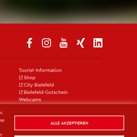
Tou­rist-In­for­ma­ti­on
Shop
City Bie­le­feld
Bie­le­feld-Gut­schein
Web­cams
n.
na­
ALLE AKZEPTIEREN
in