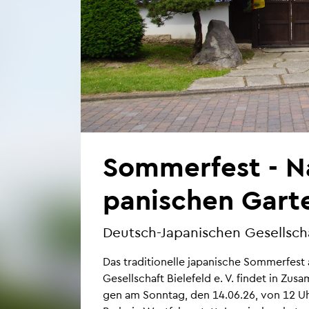
Som­mer­fest - N
pa­ni­schen Gar­te
Deutsch-Ja­pa­ni­schen Ge­sell­scha
Das tra­di­tio­nel­le ja­pa­ni­sche Som­mer­fe
Ge­sell­schaft Bie­le­feld e. V. fin­det in Zu
gen am Sonn­tag, den 14.06.26, von 12 Uhr