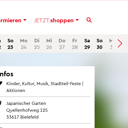
or­mie­ren
JETZT.
shop­pen
a
So
Mo
Di
Mi
Do
Fr
Sa
So
Mo
2
23
24
25
26
27
28
29
30
31
Infos
Kin­der, Kul­tur, Musik, Stadt­teil-Feste |
Ak­tio­nen
Ja­pa­ni­scher Gar­ten
Quel­len­hof­weg 125
33617 Bie­le­feld