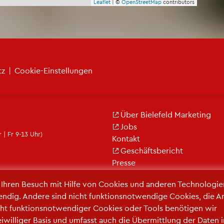
Leaf­let
| ©
Open­Street­Map
con­tri­bu­tors
tz
|
Coo­kie-Ein­stel­lun­gen
Über Bie­le­feld Mar­ke­ting
Jobs
 | Fr 9-13 Uhr)
Kon­takt
Ge­schäfts­be­richt
Pres­se
r Ihren Be­such mit Hilfe von Coo­kies und an­de­ren Tech­no­lo­gi­e
en­dig. An­de­re sind nicht funk­ti­ons­not­wen­di­ge Coo­kies, die A
ht funk­ti­ons­not­wen­di­ger Coo­kies oder Tools be­nö­ti­gen wir
frei­wil­li­ger Basis und um­fasst auch die Über­mitt­lung der Daten 