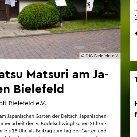
© DJG Bie­le­feld e.V.
atsu Matsu­ri am Ja­
n Bie­le­feld
ft Bie­le­feld e.V.
st am Ja­pa­ni­schen Gar­ten der Deitsch-Ja­pa­ni­schen
­sam­men­ar­beit den v. Bo­del­schwingh­schen Stif­tun­
 bis 18 Uhr, als Bei­trag zum Tag der Gär­ten und