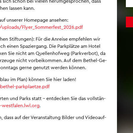
 es sich schon bei vie­len her­um­ge­spro­chen, dass
ehen las­sen kann.
auf un­se­rer Home­page an­se­hen:
/​uploads/​Flyer_​Sommerfest_​2026.​pdf
en Stif­tun­gen): Für die An­rei­se emp­feh­len wir
ch einen Spa­zier­gang. Die Park­plät­ze am Hotel
­ken Sie nicht am Quel­len­hof­weg (Park­ver­bot), da
hr­zeu­ge nicht vor­bei­kom­men. Auf dem Be­thel-Ge­
ie Sonn­tags gerne ge­nutzt wer­den kön­nen.
(blau im Plan) kön­nen Sie hier laden!
bethel-​parkplaetze.​pdf
ten und Parks statt – ent­de­cken Sie das voll­stän­
​westfalen.​lwl.​org
.
 dass auf der Ver­an­stal­tung Bil­der und Vi­deo­auf­