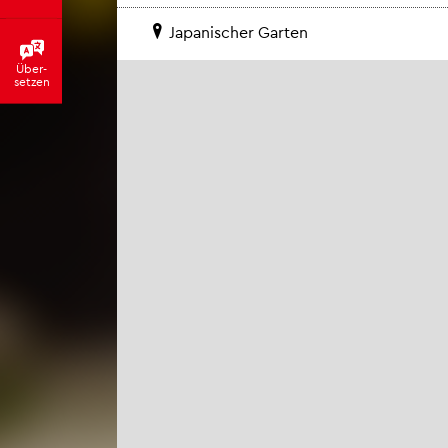
Ja­pa­ni­scher Gar­ten
Über­
set­zen