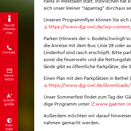
Parks in West­fa­len statt. In­zwi­schen hat
sich unser klei­ner “Ja­pan­tag” durch­aus s
Un­se­ren Pro­gramm­fly­er kön­nen Sie sich 
Tou­rist
https://​www.​djg-​owl.​de/​wp-​content
In­for­ma­
ti­on
Par­ken (Hin­weis der v. Bo­del­schwingh’sch
die An­rei­se mit dem Bus: Linie 28 oder au
Lin­den­hof sind rasch er­schöpft. Bitte par
Kon­takt
sonst die Feu­er­wehr und die Ret­tungs­fa
län­de gibt es öf­fent­li­che Park­plät­ze, d
News­
Einen Plan mit den Park­plät­zen in Be­thel 
let­ter
https://​www.​djg-​owl.​de/​downloads/​
Unser Som­mer­fest fin­det zum Tag der Gär­
Schrift­
di­ge Pro­gramm unter
www.​gaerten-​in-
grö­ße
Au­ßer­dem möch­ten wir dar­auf hin­wei­sen,
nah­men ge­macht wer­den.
Kon­
trast