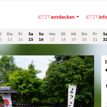
JETZT.
ent­de­cken
JETZT.
in­f
i
Do
Fr
Sa
So
Mo
Di
Mi
Do
Fr
S
2
13
14
15
16
17
18
19
20
21
2