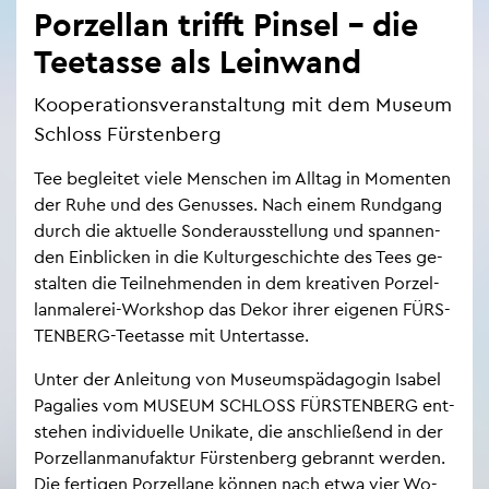
Por­zel­lan trifft Pin­sel – die
Tee­tas­se als Lein­wand
Ko­ope­ra­ti­ons­ver­an­stal­tung mit dem Mu­se­um
Schloss Fürs­ten­berg
Tee be­glei­tet viele Men­schen im All­tag in Mo­men­ten
der Ruhe und des Ge­nus­ses. Nach einem Rund­gang
durch die ak­tu­el­le Son­der­aus­stel­lung und span­nen­
den Ein­bli­cken in die Kul­tur­ge­schich­te des Tees ge­
stal­ten die Teil­neh­men­den in dem krea­ti­ven Por­zel­
lan­ma­le­rei-Work­shop das Dekor ihrer ei­ge­nen FÜRS­
TEN­BERG-Tee­tas­se mit Un­ter­tas­se.
Unter der An­lei­tung von Mu­se­ums­päd­ago­gin Isa­bel
Pa­ga­lies vom MU­SE­UM SCHLOSS FÜRS­TEN­BERG ent­
ste­hen in­di­vi­du­el­le Uni­ka­te, die an­schlie­ßend in der
Por­zel­lan­ma­nu­fak­tur Fürs­ten­berg ge­brannt wer­den.
Die fer­ti­gen Por­zel­la­ne kön­nen nach etwa vier Wo­