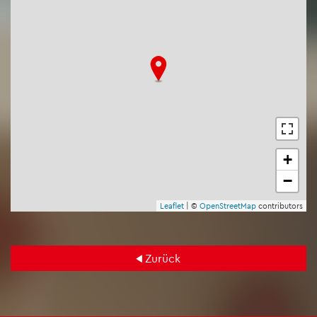
+
−
Leaf­let
| ©
Open­Street­Map
con­tri­bu­tors
Zu­rück