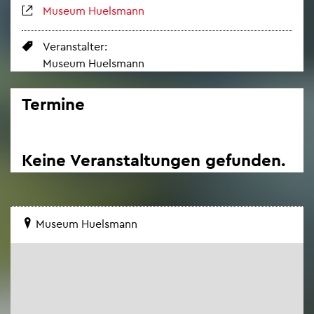
Mu­se­um Hu­els­mann
Ver­an­stal­ter:
Mu­se­um Hu­els­mann
Ter­mi­ne
Keine Ver­an­stal­tun­gen ge­fun­den.
Mu­se­um Hu­els­mann