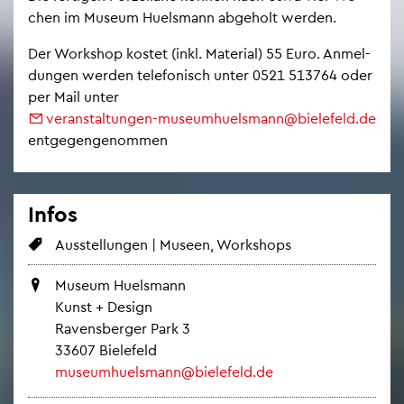
chen im Mu­se­um Hu­els­mann ab­ge­holt wer­den.
Der Work­shop kos­tet (inkl. Ma­te­ri­al) 55 Euro. An­mel­
dun­gen wer­den te­le­fo­nisch unter 0521 513764 oder
per Mail unter
ver­an­stal­tun­gen-mu­se­um­hu­els­mann@​bielefeld.​de
ent­ge­gen­ge­nom­men
Infos
Aus­stel­lun­gen | Mu­se­en, Work­shops
Mu­se­um Hu­els­mann
Kunst + De­sign
Ra­vens­ber­ger Park 3
33607 Bie­le­feld
mu­se­um­hu­els­mann@​bielefeld.​de