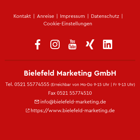
Fu­ß­zei­len­me­nü
Kon­takt
|
An­rei­se
|
Im­pres­sum
|
Da­ten­schutz
|
Coo­kie-Ein­stel­lun­gen
Bie­le­feld Mar­ke­ting GmbH
Tel.
0521 55774555
(Er­reich­bar von Mo-Do 9-15 Uhr | Fr 9-13 Uhr)
Fax 0521 55774510
info@​bielefeld-​marketing.​de
https://​www.​bielefeld-​marketing.​de