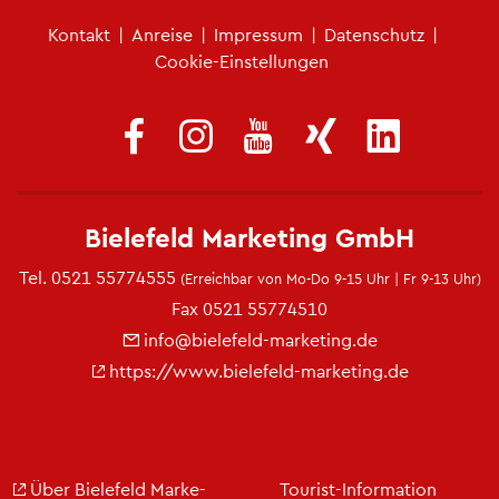
Fu­ß­zei­len­me­nü
Kon­takt
|
An­rei­se
|
Im­pres­sum
|
Da­ten­schutz
|
Coo­kie-Ein­stel­lun­gen
Bie­le­feld Mar­ke­ting GmbH
Tel.
0521 55774555
(Er­reich­bar von Mo-Do 9-15 Uhr | Fr 9-13 Uhr)
Fax 0521 55774510
info@​bielefeld-​marketing.​de
https://​www.​bielefeld-​marketing.​de
Über Bie­le­feld Mar­ke­
Tou­rist-In­for­ma­ti­on