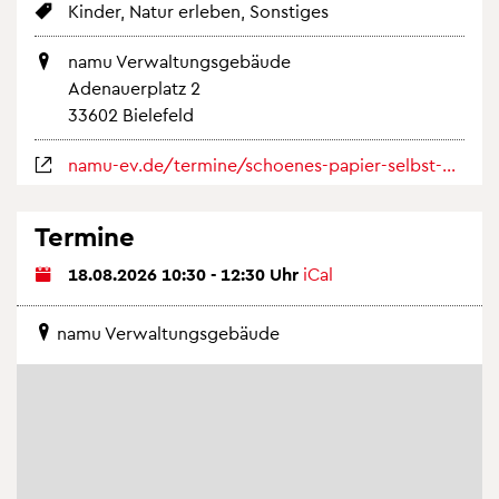
Kin­der, Natur er­le­ben, Sons­ti­ges
namu Ver­wal­tungs­ge­bäu­de
Ade­nau­er­platz 2
33602 Bie­le­feld
namu-ev.de/ter­mi­ne/schoe­nes-pa­pier-selbst-ge­scho­epft-18-au­gust-2026/
Ter­mi­ne
18.08.2026 10:30 - 12:30 Uhr
iCal
namu Ver­wal­tungs­ge­bäu­de