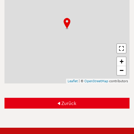
+
−
Leaf­let
| ©
Open­Street­Map
con­tri­bu­tors
Zu­rück