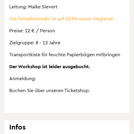
Lei­tung: Maike Sie­vert
Die Teil­neh­mer­zahl ist auf 10 Per­so­nen be­grenzt
Prei­se: 12 € / Per­son
Ziel­grup­pe: 8 - 12 Jahre
Trans­port­kis­te für feuch­te Pa­pier­bö­gen mit­brin­gen
Der Work­shop ist lei­der aus­ge­bucht.
An­mel­dung:
Bu­chen Sie über un­se­ren Ti­cket­shop:
Infos