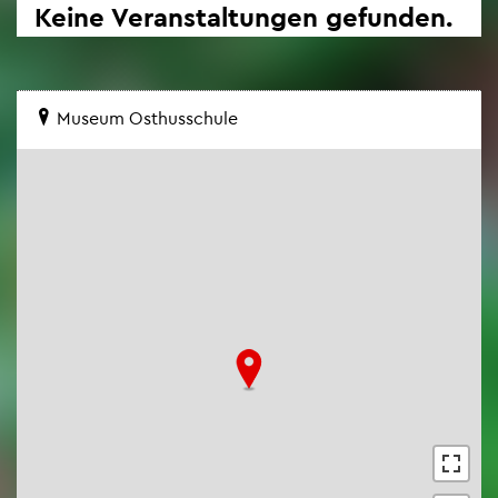
Keine Ver­an­stal­tun­gen ge­fun­den.
Mu­se­um Osthus­schu­le