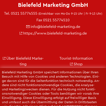
Bie­le­feld Mar­ke­ting GmbH
Tel.
0521 55774555
(Er­reich­bar von Mo-Do 9-15 Uhr | Fr 9-13 Uhr)
Fax 0521 55774510
info@​bielefeld-​marketing.​de
https://​www.​bielefeld-​marketing.​de
Über Bie­le­feld Mar­ke­
Tou­rist-In­for­ma­ti­on
ting
Shop
Jobs
City Bie­le­feld
Bie­le­feld Mar­ke­ting GmbH spei­chert In­for­ma­tio­nen über Ihren
Kon­takt
Bie­le­feld-Gut­schein
Be­such mit Hilfe von Coo­kies und an­de­ren Tech­no­lo­gi­en. Ei­ni­
ge davon sind für die Sei­ten­funk­ti­on tech­nisch not­wen­dig. An­
Ge­schäfts­be­richt
Web­cams
de­re sind nicht funk­ti­ons­not­wen­di­ge Coo­kies, die Ana­ly­se-
Pres­se
und Mar­ke­ting­zwe­cken die­nen. Für die Nut­zung nicht funk­ti­
ons­not­wen­di­ger Coo­kies oder Tools be­nö­ti­gen wir vorab Ihre
Ein­wil­li­gung. Diese Ein­wil­li­gung er­folgt auf frei­wil­li­ger Basis
und um­fasst auch die Über­mitt­lung der Daten in Dritt­staa­ten