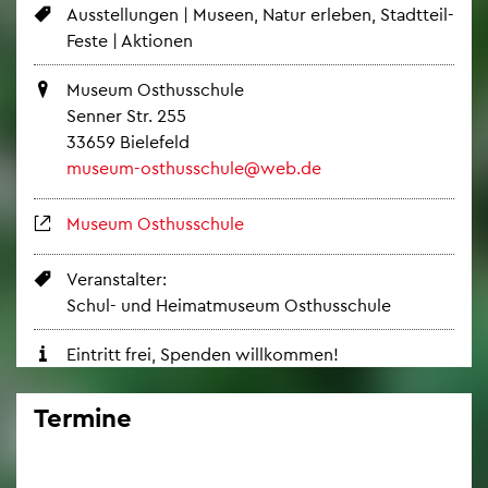
Aus­stel­lun­gen | Mu­se­en, Natur er­le­ben, Stadt­teil-
Feste | Ak­tio­nen
Mu­se­um Osthus­schu­le
Sen­ner Str. 255
33659 Bie­le­feld
mu­se­um-osthus­schu­le@​web.​de
Mu­se­um Osthus­schu­le
Ver­an­stal­ter:
Schul- und Hei­mat­mu­se­um Osthus­schu­le
Ein­tritt frei, Spen­den will­kom­men!
Ter­mi­ne