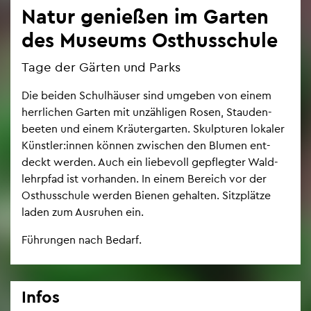
Natur ge­nie­ßen im Gar­ten
des Mu­se­ums Osthus­schu­le
Tage der Gär­ten und Parks
Die bei­den Schul­häu­ser sind um­ge­ben von einem
herr­li­chen Gar­ten mit un­zäh­li­gen Rosen, Stau­den­
bee­ten und einem Kräu­ter­gar­ten. Skulp­tu­ren lo­ka­ler
Künst­ler:innen kön­nen zwi­schen den Blu­men ent­
deckt wer­den. Auch ein lie­be­voll ge­pfleg­ter Wald­
lehr­pfad ist vor­han­den. In einem Be­reich vor der
Osthus­schu­le wer­den Bie­nen ge­hal­ten. Sitz­plät­ze
laden zum Aus­ru­hen ein.
Füh­run­gen nach Be­darf.
Infos