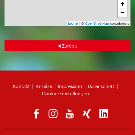
+
−
Leaf­let
| ©
Open­Street­Map
con­tri­bu­tors
Zu­rück
Fu­ß­zei­len­me­nü
Kon­takt
|
An­rei­se
|
Im­pres­sum
|
Da­ten­schutz
|
Coo­kie-Ein­stel­lun­gen