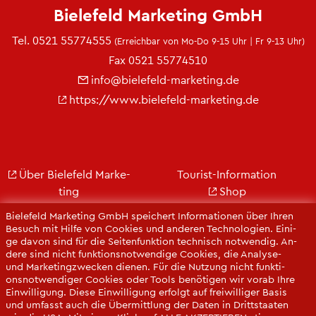
Bie­le­feld Mar­ke­ting GmbH
Tel.
0521 55774555
(Er­reich­bar von Mo-Do 9-15 Uhr | Fr 9-13 Uhr)
Fax 0521 55774510
info@​bielefeld-​marketing.​de
https://​www.​bielefeld-​marketing.​de
Über Bie­le­feld Mar­ke­
Tou­rist-In­for­ma­ti­on
ting
Shop
Jobs
City Bie­le­feld
Bie­le­feld Mar­ke­ting GmbH spei­chert In­for­ma­tio­nen über Ihren
Kon­takt
Bie­le­feld-Gut­schein
Be­such mit Hilfe von Coo­kies und an­de­ren Tech­no­lo­gi­en. Ei­ni­
ge davon sind für die Sei­ten­funk­ti­on tech­nisch not­wen­dig. An­
Ge­schäfts­be­richt
Web­cams
de­re sind nicht funk­ti­ons­not­wen­di­ge Coo­kies, die Ana­ly­se-
Pres­se
und Mar­ke­ting­zwe­cken die­nen. Für die Nut­zung nicht funk­ti­
ons­not­wen­di­ger Coo­kies oder Tools be­nö­ti­gen wir vorab Ihre
Ein­wil­li­gung. Diese Ein­wil­li­gung er­folgt auf frei­wil­li­ger Basis
und um­fasst auch die Über­mitt­lung der Daten in Dritt­staa­ten