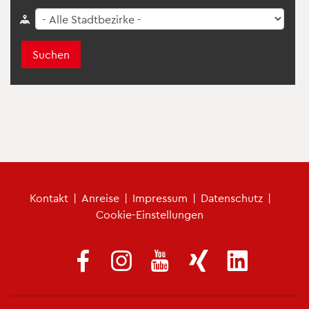
Suchen
Fu­ß­zei­len­me­nü
Kon­takt
|
An­rei­se
|
Im­pres­sum
|
Da­ten­schutz
|
Coo­kie-Ein­stel­lun­gen