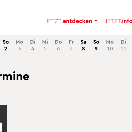
JETZT.
ent­de­cken
JETZT.
in­f
So
Mo
Di
Mi
Do
Fr
Sa
So
Mo
Di
2
3
4
5
6
7
8
9
10
11
r­mi­ne