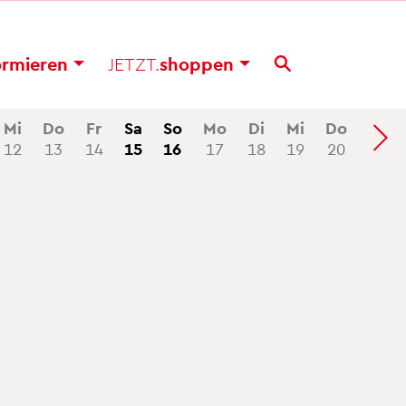
or­mie­ren
JETZT.
shop­pen
Mi
Do
Fr
Sa
So
Mo
Di
Mi
Do
Fr
12
13
14
15
16
17
18
19
20
21